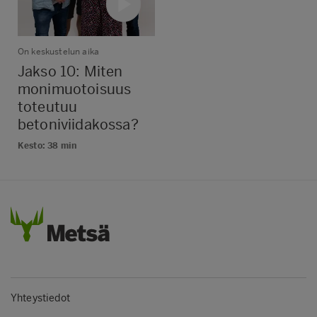
On keskustelun aika
Jakso 10: Miten
monimuotoisuus
toteutuu
betoniviidakossa?
Kesto: 38 min
Yhteystiedot