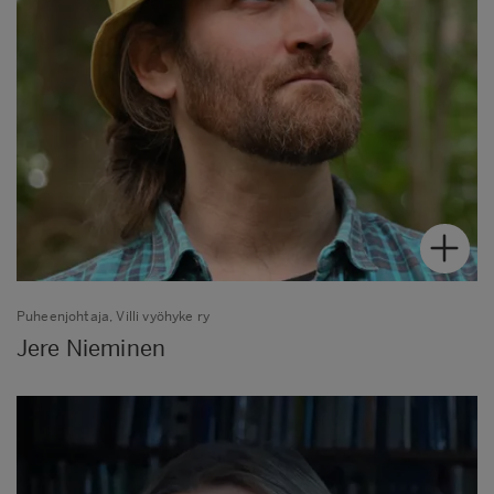
Puheenjohtaja, Villi vyöhyke ry
Jere Nieminen