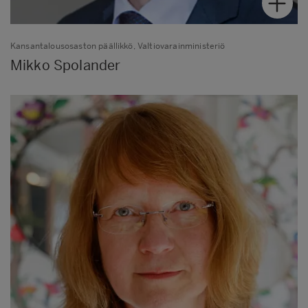
Kansantalousosaston päällikkö, Valtiovarainministeriö
Mikko Spolander