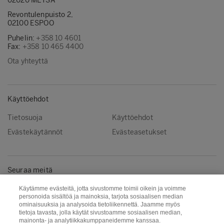
02020 METSÄ
Revontulenpuisto 2,
02100 ESPOO
Puhelin:
+358 10 4601
Fax:
+358 10 465 4400
Ota yhteyttä
Käyttöehdot
Tietosuoja
Käyttöehdot
Evästekäytännöt
Evästeasetukset
Seuraa meitä
Facebook
Instagram
Käytämme evästeitä, jotta sivustomme toimii oikein ja voimme
personoida sisältöä ja mainoksia, tarjota sosiaalisen median
Linkedin
Youtube
ominaisuuksia ja analysoida tietoliikennettä. Jaamme myös
tietoja tavasta, jolla käytät sivustoamme sosiaalisen median,
mainonta- ja analytiikkakumppaneidemme kanssaa.