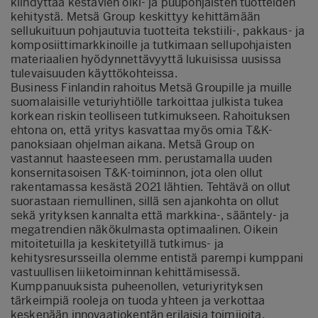
kiihdyttää kestävien olki- ja puupohjaisten tuotteiden
kehitystä. Metsä Group keskittyy kehittämään
sellukuituun pohjautuvia tuotteita tekstiili-, pakkaus- ja
komposiittimarkkinoille ja tutkimaan sellupohjaisten
materiaalien hyödynnettävyyttä lukuisissa uusissa
tulevaisuuden käyttökohteissa.
Business Finlandin rahoitus Metsä Groupille ja muille
suomalaisille veturiyhtiölle tarkoittaa julkista tukea
korkean riskin teolliseen tutkimukseen. Rahoituksen
ehtona on, että yritys kasvattaa myös omia T&K-
panoksiaan ohjelman aikana. Metsä Group on
vastannut haasteeseen mm. perustamalla uuden
konsernitasoisen T&K-toiminnon, jota olen ollut
rakentamassa kesästä 2021 lähtien. Tehtävä on ollut
suorastaan riemullinen, sillä sen ajankohta on ollut
sekä yrityksen kannalta että markkina-, sääntely- ja
megatrendien näkökulmasta optimaalinen. Oikein
mitoitetuilla ja keskitetyillä tutkimus- ja
kehitysresursseilla olemme entistä parempi kumppani
vastuullisen liiketoiminnan kehittämisessä.
Kumppanuuksista puheenollen, veturiyrityksen
tärkeimpiä rooleja on tuoda yhteen ja verkottaa
keskenään innovaatiokentän erilaisia toimijoita.