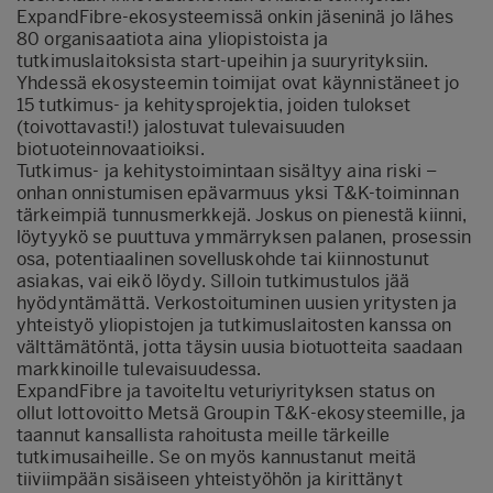
ExpandFibre-ekosysteemissä onkin jäseninä jo lähes
80 organisaatiota aina yliopistoista ja
tutkimuslaitoksista start-upeihin ja suuryrityksiin.
Yhdessä ekosysteemin toimijat ovat käynnistäneet jo
15 tutkimus- ja kehitysprojektia, joiden tulokset
(toivottavasti!) jalostuvat tulevaisuuden
biotuoteinnovaatioiksi.
Tutkimus- ja kehitystoimintaan sisältyy aina riski –
onhan onnistumisen epävarmuus yksi T&K-toiminnan
tärkeimpiä tunnusmerkkejä. Joskus on pienestä kiinni,
löytyykö se puuttuva ymmärryksen palanen, prosessin
osa, potentiaalinen sovelluskohde tai kiinnostunut
asiakas, vai eikö löydy. Silloin tutkimustulos jää
hyödyntämättä. Verkostoituminen uusien yritysten ja
yhteistyö yliopistojen ja tutkimuslaitosten kanssa on
välttämätöntä, jotta täysin uusia biotuotteita saadaan
markkinoille tulevaisuudessa.
ExpandFibre ja tavoiteltu veturiyrityksen status on
ollut lottovoitto Metsä Groupin T&K-ekosysteemille, ja
taannut kansallista rahoitusta meille tärkeille
tutkimusaiheille. Se on myös kannustanut meitä
tiiviimpään sisäiseen yhteistyöhön ja kirittänyt