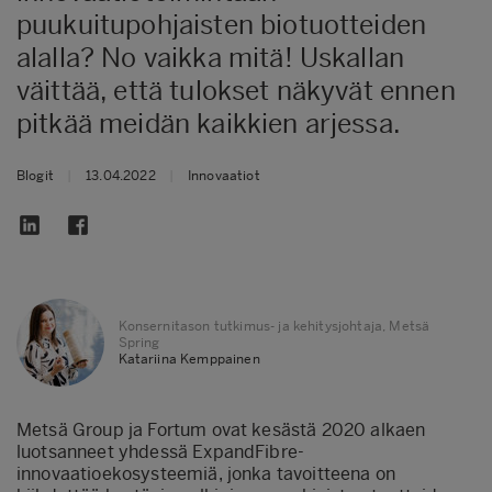
puukuitupohjaisten biotuotteiden
alalla? No vaikka mitä! Uskallan
väittää, että tulokset näkyvät ennen
pitkää meidän kaikkien arjessa.
Blogit
|
13.04.2022
|
Innovaatiot
Konsernitason tutkimus- ja kehitysjohtaja, Metsä
Spring
Katariina Kemppainen
Metsä Group ja Fortum ovat kesästä 2020 alkaen
luotsanneet yhdessä ExpandFibre-
innovaatioekosysteemiä, jonka tavoitteena on