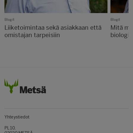
Blogit
Blogit
Liiketoimintaa sekä asiakkaan että
Mitä me
omistajan tarpeisiin
biologil
Yhteystiedot
PL 10,