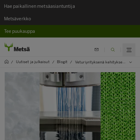
Hae paikallinen metsäasiantuntija
Metsäverkko
Tee puukauppa
Uutiset ja julkaisut
Blogit
/
/
/
Veturiyrityksenä kehityksen kärjessä