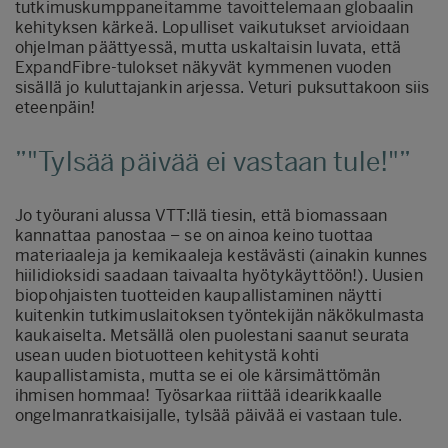
tutkimuskumppaneitamme tavoittelemaan globaalin
kehityksen kärkeä. Lopulliset vaikutukset arvioidaan
ohjelman päättyessä, mutta uskaltaisin luvata, että
ExpandFibre-tulokset näkyvät kymmenen vuoden
sisällä jo kuluttajankin arjessa. Veturi puksuttakoon siis
eteenpäin!
"Tylsää päivää ei vastaan tule!"
Jo työurani alussa VTT:llä tiesin, että biomassaan
kannattaa panostaa – se on ainoa keino tuottaa
materiaaleja ja kemikaaleja kestävästi (ainakin kunnes
hiilidioksidi saadaan taivaalta hyötykäyttöön!). Uusien
biopohjaisten tuotteiden kaupallistaminen näytti
kuitenkin tutkimuslaitoksen työntekijän näkökulmasta
kaukaiselta. Metsällä olen puolestani saanut seurata
usean uuden biotuotteen kehitystä kohti
kaupallistamista, mutta se ei ole kärsimättömän
ihmisen hommaa! Työsarkaa riittää idearikkaalle
ongelmanratkaisijalle, tylsää päivää ei vastaan tule.