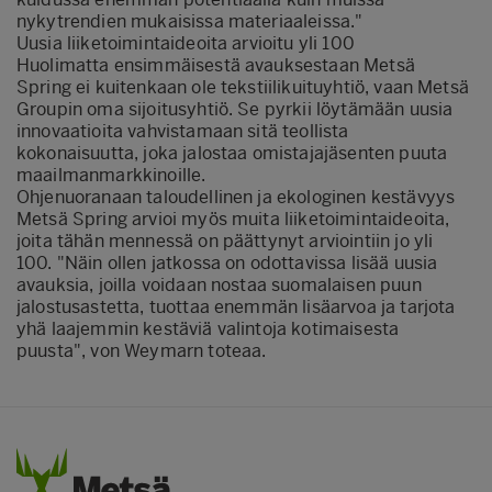
nykytrendien mukaisissa materiaaleissa."
Uusia liiketoimintaideoita arvioitu yli 100
Huolimatta ensimmäisestä avauksestaan Metsä
Spring ei kuitenkaan ole tekstiilikuituyhtiö, vaan Metsä
Groupin oma sijoitusyhtiö. Se pyrkii löytämään uusia
innovaatioita vahvistamaan sitä teollista
kokonaisuutta, joka jalostaa omistajajäsenten puuta
maailmanmarkkinoille.
Ohjenuoranaan taloudellinen ja ekologinen kestävyys
Metsä Spring arvioi myös muita liiketoimintaideoita,
joita tähän mennessä on päättynyt arviointiin jo yli
100. "Näin ollen jatkossa on odottavissa lisää uusia
avauksia, joilla voidaan nostaa suomalaisen puun
jalostusastetta, tuottaa enemmän lisäarvoa ja tarjota
yhä laajemmin kestäviä valintoja kotimaisesta
puusta", von Weymarn toteaa.