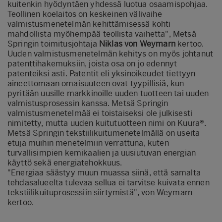
kuitenkin hyödyntäen yhdessä luotua osaamispohjaa.
Teollinen koelaitos on keskeinen välivaihe
valmistusmenetelmän kehittämisessä kohti
mahdollista myöhempää teollista vaihetta", Metsä
Springin toimitusjohtaja
Niklas von Weymarn
kertoo.
Uuden valmistusmenetelmän kehitys on myös johtanut
patenttihakemuksiin, joista osa on jo edennyt
patenteiksi asti. Patentit eli yksinoikeudet tiettyyn
aineettomaan omaisuuteen ovat tyypillisiä, kun
pyritään uusille markkinoille uuden tuotteen tai uuden
valmistusprosessin kanssa. Metsä Springin
valmistusmenetelmää ei toistaiseksi ole julkisesti
nimitetty, mutta uuden kuitutuotteen nimi on Kuura®.
Metsä Springin tekstiilikuitumenetelmällä on useita
etuja muihin menetelmiin verrattuna, kuten
turvallisimpien kemikaalien ja uusiutuvan energian
käyttö sekä energiatehokkuus.
"Energiaa säästyy muun muassa siinä, että samalta
tehdasalueelta tulevaa sellua ei tarvitse kuivata ennen
tekstiilikuituprosessiin siirtymistä", von Weymarn
kertoo.