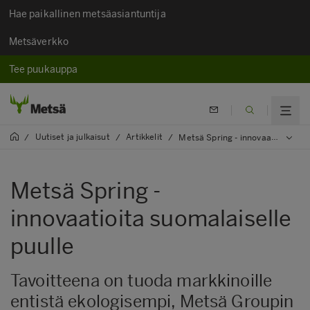
Hae paikallinen metsäasiantuntija
Metsäverkko
Tee puukauppa
Uutiset ja julkaisut
Artikkelit
/
/
/
Metsä Spring - innovaatioita suomalaiselle puulle
Metsä Spring -
innovaatioita suomalaiselle
puulle
Tavoitteena on tuoda markkinoille
entistä ekologisempi, Metsä Groupin