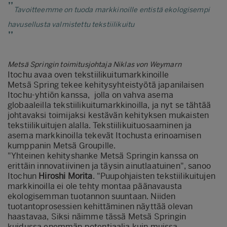
Tavoitteemme on tuoda markkinoille entistä ekologisempi
havusellusta valmistettu tekstiilikuitu
Metsä Springin toimitusjohtaja Niklas von Weymarn
Itochu avaa oven tekstiilikuitumarkkinoille
Metsä Spring tekee kehitysyhteistyötä japanilaisen
Itochu-yhtiön kanssa, jolla on vahva asema
globaaleilla tekstiilikuitumarkkinoilla, ja nyt se tähtää
johtavaksi toimijaksi kestävän kehityksen mukaisten
tekstiilikuitujen alalla. Tekstiilikuituosaaminen ja
asema markkinoilla tekevät Itochusta erinoamisen
kumppanin Metsä Groupille.
"Yhteinen kehityshanke Metsä Springin kanssa on
erittäin innovatiivinen ja täysin ainutlaatuinen", sanoo
Itochun
Hiroshi Morita
. "Puupohjaisten tekstiilikuitujen
markkinoilla ei ole tehty montaa päänavausta
ekologisemman tuotannon suuntaan. Niiden
tuotantoprosessien kehittäminen näyttää olevan
haastavaa, Siksi näimme tässä Metsä Springin
kuidussa enemmän potentiaalia kuin muissa