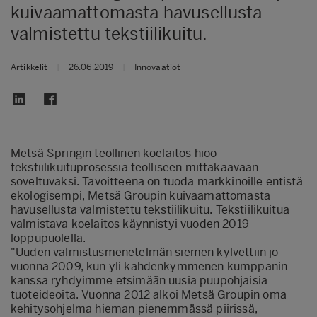
kuivaamattomasta havusellusta
valmistettu tekstiilikuitu.
Artikkelit
|
26.06.2019
|
Innovaatiot
Metsä Springin teollinen koelaitos hioo
tekstiilikuituprosessia teolliseen mittakaavaan
soveltuvaksi. Tavoitteena on tuoda markkinoille entistä
ekologisempi, Metsä Groupin kuivaamattomasta
havusellusta valmistettu tekstiilikuitu. Tekstiilikuitua
valmistava koelaitos käynnistyi vuoden 2019
loppupuolella.
"Uuden valmistusmenetelmän siemen kylvettiin jo
vuonna 2009, kun yli kahdenkymmenen kumppanin
kanssa ryhdyimme etsimään uusia puupohjaisia
tuoteideoita. Vuonna 2012 alkoi Metsä Groupin oma
kehitysohjelma hieman pienemmässä piirissä,