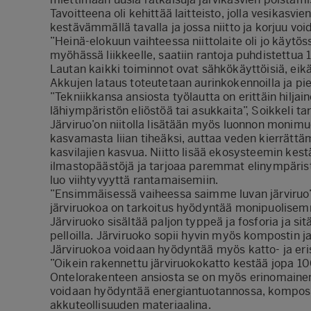
Tavoitteena oli kehittää laitteisto, jolla vesikasvie
kestävämmällä tavalla ja jossa niitto ja korjuu vo
”Heinä-elokuun vaihteessa niittolaite oli jo käytös
myöhässä liikkeelle, saatiin rantoja puhdistettua 1
Lautan kaikki toiminnot ovat sähkökäyttöisiä, eikä 
Akkujen lataus toteutetaan aurinkokennoilla ja pie
”Tekniikkansa ansiosta työlautta on erittäin hiljai
lähiympäristön eliöstöä tai asukkaita”, Soikkeli ta
Järviruo’on niitolla lisätään myös luonnon monimuo
kasvamasta liian tiheäksi, auttaa veden kierrättä
kasvilajien kasvua. Niitto lisää ekosysteemin kes
ilmastopäästöjä ja tarjoaa paremmat elinympäristöt 
luo viihtyvyyttä rantamaisemiin.
”Ensimmäisessä vaiheessa saimme luvan järviruo’o
järviruokoa on tarkoitus hyödyntää monipuolisemm
Järviruoko sisältää paljon typpeä ja fosforia ja 
pelloilla. Järviruoko sopii hyvin myös kompostin j
Järviruokoa voidaan hyödyntää myös katto- ja eri
”Oikein rakennettu järviruokokatto kestää jopa 100
Ontelorakenteen ansiosta se on myös erinomainen 
voidaan hyödyntää energiantuotannossa, komposiit
akkuteollisuuden materiaalina.