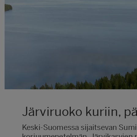
Järviruoko kuriin, pä
Keski-Suomessa sijaitsevan Sumiai
korjuumenetelmän. Järvikasvien 