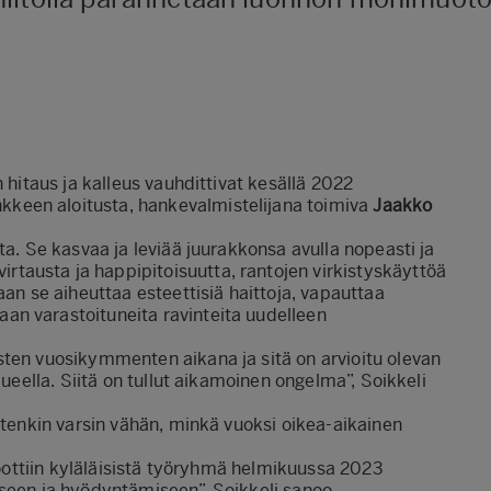
 hitaus ja kalleus vauhdittivat kesällä 2022
keen aloitusta, hankevalmistelijana toimiva
Jaakko
ta. Se kasvaa ja leviää juurakkonsa avulla nopeasti ja
austa ja happipitoisuutta, rantojen virkistyskäyttöä
aan se aiheuttaa esteettisiä haittoja, vapauttaa
an varastoituneita ravinteita uudelleen
sten vuosikymmenten aikana ja sitä on arvioitu olevan
lueella. Siitä on tullut aikamoinen ongelma”, Soikkeli
itenkin varsin vähän, minkä vuoksi oikea-aikainen
 koottiin kyläläisistä työryhmä helmikuussa 2023
iseen ja hyödyntämiseen”, Soikkeli sanoo.