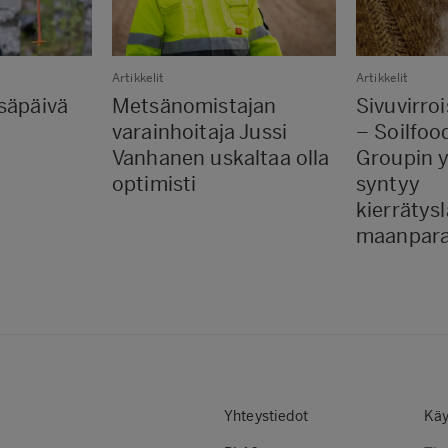
Artikkelit
Artikkelit
säpäivä
Metsänomistajan
Sivuvirroi
varainhoitaja Jussi
– Soilfoo
Vanhanen uskaltaa olla
Groupin y
optimisti
syntyy
kierrätysl
maanpara
Yhteystiedot
Käy