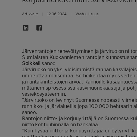
Artikkelit
|
12.06.2024
|
Vastuullisuus
Järvenrantojen rehevöityminen ja järviruo’on niiton
Sumiaisten Kuokanniemen rantojen kunnostushank
Soikkeli
sanoo.
Järviruoko on yksi yleisimmistä rannan kasvilajeis
umpeuttaa maisemaa. Se heikentää myös veden virt
ja rantakiinteistöjen arvoa. Rannoille kasaantuess
mätänemisprosessissa kasvihuonekaasuja ja pohja
vesiekosysteemiin.
”Järviruoko on levinnyt Suomessa nopeasti viimei
rannikko- ja järvialueilla jopa 100 000 hehtaarin a
sanoo.
Rantojen niitto- ja korjuuyrittäjiä on Suomessa ku
niitto kohtuuhinnalla on hankalaa.
”Kun hyvää niitto- ja korjuuyrittäjää ei löytynyt,
miettimään uusia ratkaisuja järvikasvien poistam