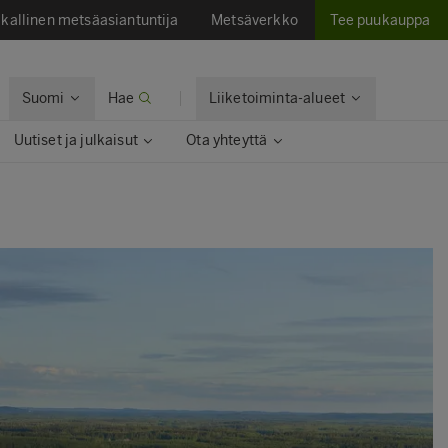
kallinen metsäasiantuntija
Metsäverkko
Tee puukauppa
Suomi
Hae
Liiketoiminta-alueet
Uutiset ja julkaisut
Ota yhteyttä