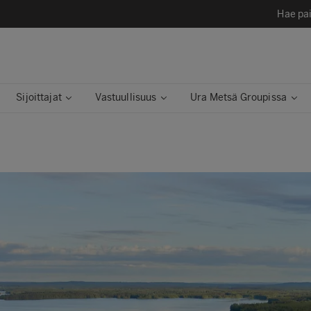
Hae pai
Sijoittajat
Vastuullisuus
Ura Metsä Groupissa