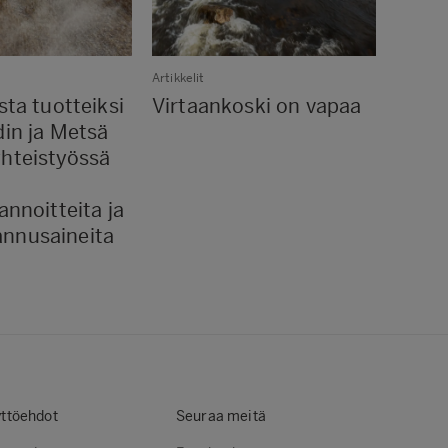
Artikkelit
Artikkeli
sta tuotteiksi
Virtaankoski on vapaa
Kemi
din ja Metsä
kehi
hteistyössä
Grou
teksti
annoitteita ja
nnusaineita
ttöehdot
Seuraa meitä