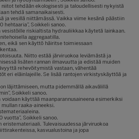
n niitot tehdään ekologisesti ja taloudellisesti nykyistä
idaan tehdä samanaikaisesti.
sä ja vesillä niittämässä. Vaikka viime kesänä päästiin
0 hehtaaria”, Soikkeli sanoo.
vesistöille riskialtista hydrauliikkaa käytetä lainkaan.
nitehoisella aggregaatilla.
nen, eikä sen käyttö häiritse toimiessaan
rkentaa.
toisuuta. Niitto estää järviruokoa leviämästä ja
misessä lisäten rannan ilmavuutta ja edistää muiden
tävyyttä rehevöitymistä vastaan, vähentää
eri eläinlajeille. Se lisää rantojen virkistyskäyttöä ja
n läjittämiseen, mutta pidemmällä aikavälillä
in”, Soikkeli sanoo.
sitä voidaan käyttää maanparannusaineena esimerkiksi
a mullan raaka-aineeksi.
stemateriaaleina.
 vuotta”, Soikkeli sanoo.
eristemateriaali. Tulevaisuudessa järviruokoa
tirakenteissa, kasvualustoina ja jopa