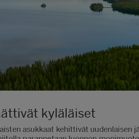
ättivät kyläläiset
sten asukkaat kehittivät uudenlaisen jär
niitolla parannetaan luonnon monimuoto