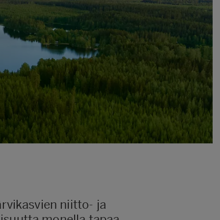
vikasvien niitto- ja
isuutta monella tapaa.