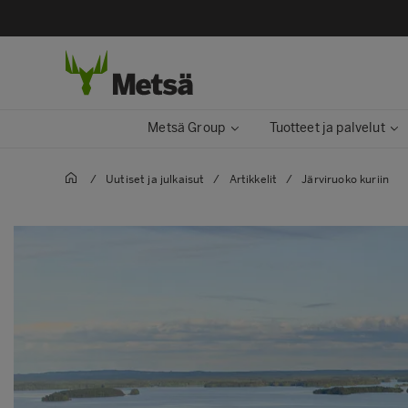
Metsä Group
Tuotteet ja palvelut
/
Uutiset ja julkaisut
/
Artikkelit
/
Järviruoko kuriin