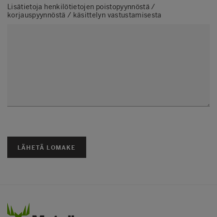
Lisätietoja henkilötietojen poistopyynnöstä /
korjauspyynnöstä / käsittelyn vastustamisesta
LÄHETÄ LOMAKE