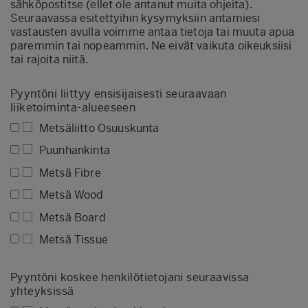
sähköpostitse (ellet ole antanut muita ohjeita).
Seuraavassa esitettyihin kysymyksiin antamiesi
vastausten avulla voimme antaa tietoja tai muuta apua
paremmin tai nopeammin. Ne eivät vaikuta oikeuksiisi
tai rajoita niitä.
Pyyntöni liittyy ensisijaisesti seuraavaan
liiketoiminta-alueeseen
Metsäliitto Osuuskunta
Puunhankinta
Metsä Fibre
Metsä Wood
Metsä Board
Metsä Tissue
Pyyntöni koskee henkilötietojani seuraavissa
yhteyksissä