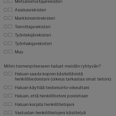
Metsänomistajarekisteri
Asiakasrekisteri
Markkinointirekisteri
Toimittajarekisteri
Työntekijärekisteri
Työnhakijarekisteri
Muu
Mihin toimenpiteeseen haluat meidän ryhtyvän?
Haluan saada kopion käsiteltävistä
henkilötiedoistani (oikeus tarkastaa omat tietoni)
Haluan käyttää tiedonsiirto-oikeuttani
Haluan, että henkilötietoni poistetaan
Haluan korjata henkilötietojani
Vastustan henkilötietojeni käsittelyä