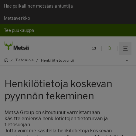
Hae paikallinen metsäasiantuntija
Metsäverkko
Tee puukauppa
Tietosuoja
/
/
Henkilötietopyyntö
Henkilötietoja koskevan
pyynnön tekeminen
Metsä Group on sitoutunut varmistamaan
käsittelemiensä henkilötietojen tietoturvan ja
tietosuojan.
Jotta voimme käsitellä henkilötietoja koskevan