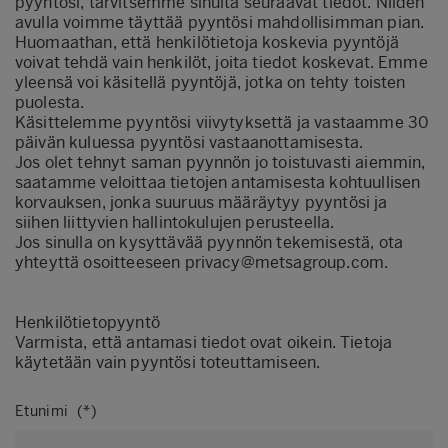
pyyntösi, tarvitsemme sinulta seuraavat tiedot. Niiden
avulla voimme täyttää pyyntösi mahdollisimman pian.
Huomaathan, että henkilötietoja koskevia pyyntöjä
voivat tehdä vain henkilöt, joita tiedot koskevat. Emme
yleensä voi käsitellä pyyntöjä, jotka on tehty toisten
puolesta.
Käsittelemme pyyntösi viivytyksettä ja vastaamme 30
päivän kuluessa pyyntösi vastaanottamisesta.
Jos olet tehnyt saman pyynnön jo toistuvasti aiemmin,
saatamme veloittaa tietojen antamisesta kohtuullisen
korvauksen, jonka suuruus määräytyy pyyntösi ja
siihen liittyvien hallintokulujen perusteella.
Jos sinulla on kysyttävää pyynnön tekemisestä, ota
yhteyttä osoitteeseen
privacy@metsagroup.com
.
Henkilötietopyyntö
Varmista, että antamasi tiedot ovat oikein. Tietoja
käytetään vain pyyntösi toteuttamiseen.
Etunimi