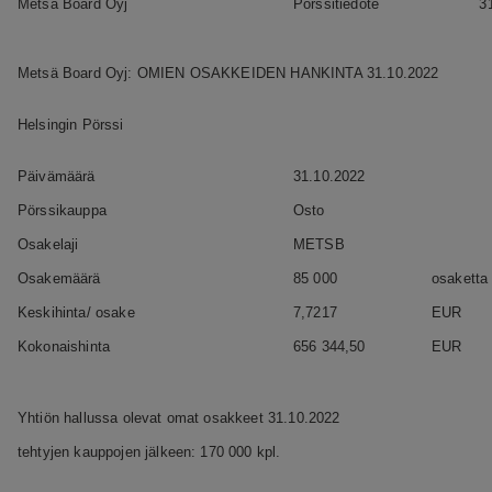
Metsä Board Oyj
Pörssitiedote
3
Metsä Board Oyj: OMIEN OSAKKEIDEN HANKINTA 31.10.2022
Helsingin Pörssi
Päivämäärä
31.10.2022
Pörssikauppa
Osto
Osakelaji
METSB
Osakemäärä
85 000
osaketta
Keskihinta/ osake
7,7217
EUR
Kokonaishinta
656 344,50
EUR
Yhtiön hallussa olevat omat osakkeet 31.10.2022
tehtyjen kauppojen jälkeen: 170 000 kpl.