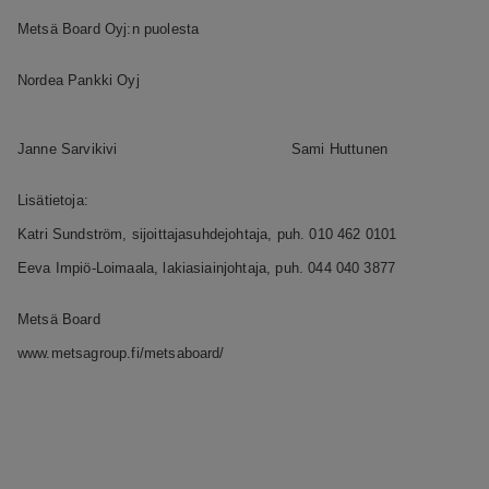
Metsä Board Oyj:n puolesta
Nordea Pankki Oyj
Janne Sarvikivi
Sami Huttunen
Lisätietoja:
Katri Sundström, sijoittajasuhdejohtaja, puh. 010 462 0101
Eeva Impiö-Loimaala, lakiasiainjohtaja, puh. 044 040 3877
Metsä Board
www.metsagroup.fi/metsaboard/