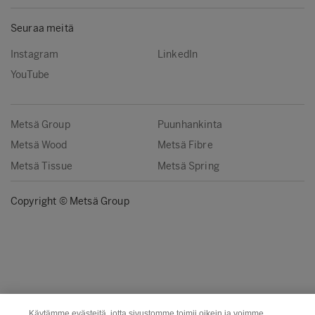
Seuraa meitä
Instagram
LinkedIn
YouTube
Metsä Group
Puunhankinta
Metsä Wood
Metsä Fibre
Metsä Tissue
Metsä Spring
Copyright © Metsä Group
Käytämme evästeitä, jotta sivustomme toimii oikein ja voimme