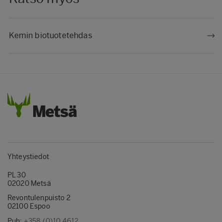
Kemin biotuotetehdas
Yhteystiedot
PL 30
02020 Metsä
Revontulenpuisto 2
02100 Espoo
Puh:
+358 (0)10 4612