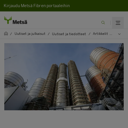
Kirjaudu Metsä Fibren portaaleihin
Uutiset ja julkaisut
Artikkelit
2023
/
/
Uutiset ja tiedotteet
/
/
/