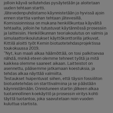
jolloin käyvä sellutehdas pysäytetään ja aloitetaan
uuden tehtaan startti.
Jätevedenpuhdistamo käynnistetään jo hyvissä ajoin
ennen starttia vanhan tehtaan jätevesillä.
Komissioinnissa on mukana henkilökuntaa käyvältä
tehtaalta, jolloin he tutustuvat käytännössä prosessiin
ja laitteisiin. Henkilökunnan teoriakoulutus on valmis ja
simulaattorikoulutukset käyttökonttorilla jatkuvat.
Kittilä aloitti työt Kemin biotuotetehdasprojektissa
toukokuussa 2019.
”Nyt, kun maali alkaa häämöttää, on tosi palkitsevaa
nähdä, minkä eteen olemme tehneet työtä ja mitä
kaikkea olemme saaneet aikaan. Laitteistot on
asennettu, pääsemme jatkamaan koestuksia, ja
tehdas alkaa näyttää valmiilta.
Testaukset huipentuvat siihen, että täysin fossiiliton
biotuotetehdas on starttivalmiina ja se päästään
käynnistämään. Onnistuneen startin jälkeen alkaa
tuotannollinen koekäyttö ja prosessin viritys kohti
täyttä tuotantoa, joka saavutetaan noin vuoden
kuluttua startista.