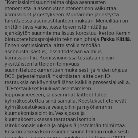
”Komissiointisuunnitelma ohjaa asennusten
etenemistä ja asennusten eteneminen vaikuttaa
komissiointijärjestykseen. Muutamme järjestystä
tarvittaessa asennustilanteen mukaan. Meneillään on
erittäin tiivis vaihe, jossa tekemistä riittää ja
ajankäytön suunnitelmallisuus korostuu, kertoo Kemin
biotuotetehdasprojektin tekninen johtaja
Pekka Kittilä
.
Ennen komissiointia laitteistoille tehdään
asennustarkastus, jossa todetaan valmius
komissiointiin. Komissioinnissa testataan ensin
yksittäisten laitteiden toimivuus
suunnitteludokumenttien mukaisesti ja niiden ohjaus
DCS-järjestelmästä. Yksittäisten laitteiden IO-
testauksia on käynnissä lähes kaikilla prosessialueilla.
”IO-testaukset kuuluvat asentamisen
loppuvaiheeseen, ja useimmat laitteet tulee
kylmäkoestettua siinä samalla. Koestukset etenevät
kylmäkoestuksesta vesiajoihin ja myöhemmin
kuumakomissiointiin. Vesiajossa ja
kuumakoestuksessa testataan isompia
laitekokonaisuuksia ja ohjausjärjestelmän toimintaa.”
Ensimmäisenä komissioitiin suunnitelman mukaisesti
paineilma-asema marras-joulukuun taitteessa 2022,