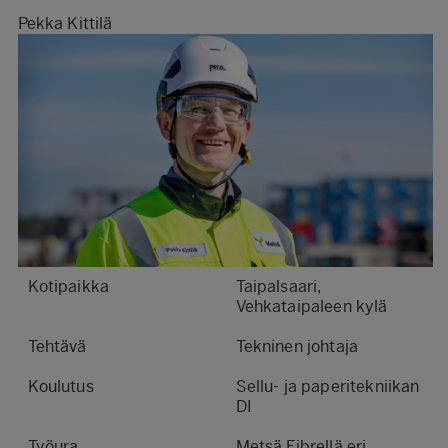
Pekka Kittilä
Kotipaikka
Taipalsaari,
Vehkataipaleen kylä
Tehtävä
Tekninen johtaja
Koulutus
Sellu- ja paperitekniikan
DI
Työura
Metsä Fibrellä eri