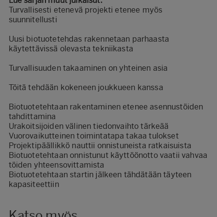
Lue sarjan muut julkaisut:
Turvallisesti etenevä projekti etenee myös
suunnitellusti
Uusi biotuotetehdas rakennetaan parhaasta
käytettävissä olevasta tekniikasta
Turvallisuuden takaaminen on yhteinen asia
Töitä tehdään kokeneen joukkueen kanssa
Biotuotetehtaan rakentaminen etenee asennustöiden
tahdittamina
Urakoitsijoiden välinen tiedonvaihto tärkeää
Vuorovaikutteinen toimintatapa takaa tulokset
Projektipäällikkö nauttii onnistuneista ratkaisuista
Biotuotetehtaan onnistunut käyttöönotto vaatii vahvaa
töiden yhteensovittamista
Biotuotetehtaan startin jälkeen tähdätään täyteen
kapasiteettiin
Katso myös