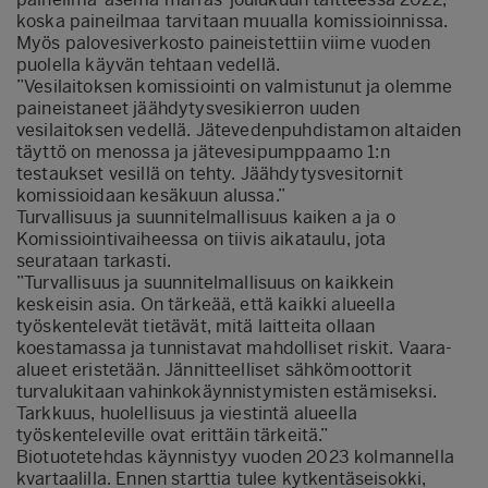
koska paineilmaa tarvitaan muualla komissioinnissa.
Myös palovesiverkosto paineistettiin viime vuoden
puolella käyvän tehtaan vedellä.
”Vesilaitoksen komissiointi on valmistunut ja olemme
paineistaneet jäähdytysvesikierron uuden
vesilaitoksen vedellä. Jätevedenpuhdistamon altaiden
täyttö on menossa ja jätevesipumppaamo 1:n
testaukset vesillä on tehty. Jäähdytysvesitornit
komissioidaan kesäkuun alussa.”
Turvallisuus ja suunnitelmallisuus kaiken a ja o
Komissiointivaiheessa on tiivis aikataulu, jota
seurataan tarkasti.
”Turvallisuus ja suunnitelmallisuus on kaikkein
keskeisin asia. On tärkeää, että kaikki alueella
työskentelevät tietävät, mitä laitteita ollaan
koestamassa ja tunnistavat mahdolliset riskit. Vaara-
alueet eristetään. Jännitteelliset sähkömoottorit
turvalukitaan vahinkokäynnistymisten estämiseksi.
Tarkkuus, huolellisuus ja viestintä alueella
työskenteleville ovat erittäin tärkeitä.”
Biotuotetehdas käynnistyy vuoden 2023 kolmannella
kvartaalilla. Ennen starttia tulee kytkentäseisokki,