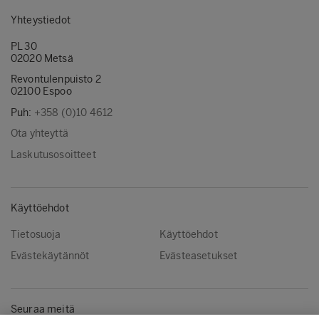
Yhteystiedot
PL 30
02020 Metsä
Revontulenpuisto 2
02100 Espoo
Puh:
+358 (0)10 4612
Ota yhteyttä
Laskutusosoitteet
Käyttöehdot
Tietosuoja
Käyttöehdot
Evästekäytännöt
Evästeasetukset
Seuraa meitä