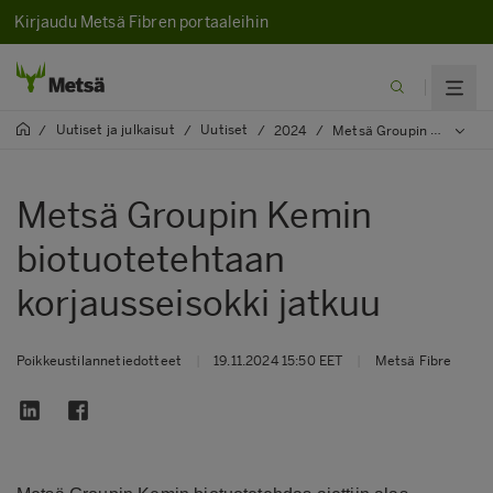
Kirjaudu Metsä Fibren portaaleihin
Uutiset ja julkaisut
Uutiset
/
/
/
2024
/
Metsä Groupin Kemin biotuotetehtaan korjausseisokki jatkuu
Metsä Groupin Kemin
biotuotetehtaan
korjausseisokki jatkuu
Poikkeustilannetiedotteet
|
19.11.2024 15:50 EET
|
Metsä Fibre