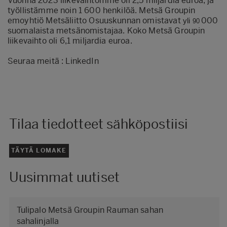
Vuonna 2023 liikevaihtomme oli 2,5 miljardia euroa, ja
työllistämme noin 1 600 henkilöä. Metsä Groupin
emoyhtiö Metsäliitto Osuuskunnan omistavat
000
yli
90
suomalaista metsänomistajaa. Koko Metsä Groupin
liikevaihto oli 6,1 miljardia euroa.
Seuraa meitä :
LinkedIn
Tilaa tiedotteet sähköpostiisi
TÄYTÄ LOMAKE
Uusimmat uutiset
Tulipalo Metsä Groupin Rauman sahan
sahalinjalla