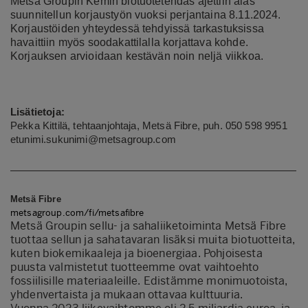
Metsä Groupin Kemin biotuotetehdas ajettiin alas
suunnitellun korjaustyön vuoksi perjantaina 8.11.2024.
Korjaustöiden yhteydessä tehdyissä tarkastuksissa
havaittiin myös soodakattilalla korjattava kohde.
Korjauksen arvioidaan kestävän noin neljä viikkoa.
Lisätietoja:
Pekka Kittilä, tehtaanjohtaja, Metsä Fibre, puh. 050 598 9951
etunimi.sukunimi@metsagroup.com
Metsä Fibre
metsagroup.com/fi/metsafibre
Metsä Groupin sellu- ja sahaliiketoiminta Metsä Fibre
tuottaa sellun ja sahatavaran lisäksi muita biotuotteita,
kuten biokemikaaleja ja bioenergiaa. Pohjoisesta
puusta valmistetut tuotteemme ovat vaihtoehto
fossiilisille materiaaleille. Edistämme monimuotoista,
yhdenvertaista ja mukaan ottavaa kulttuuria.