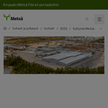
Kirjaudu Metsä Fibren portaaleihin
Uutiset ja julkaisut
Uutiset
/
/
/
2023
/
Syttymä Metsä Groupin Rauman sahalla 7.2.2023