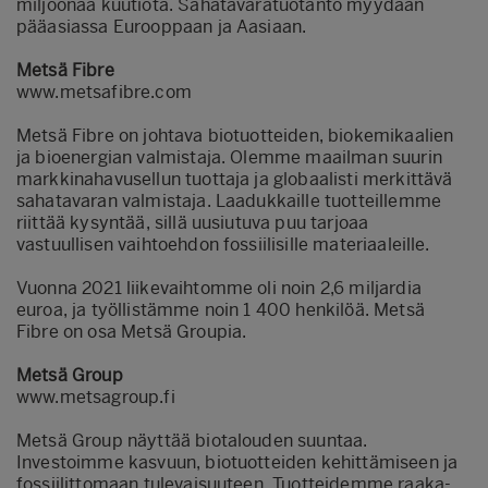
miljoonaa kuutiota. Sahatavaratuotanto myydään
pääasiassa Eurooppaan ja Aasiaan.
Metsä Fibre
www.metsafibre.com
Metsä Fibre on johtava biotuotteiden, biokemikaalien
ja bioenergian valmistaja. Olemme maailman suurin
markkinahavusellun tuottaja ja globaalisti merkittävä
sahatavaran valmistaja. Laadukkaille tuotteillemme
riittää kysyntää, sillä uusiutuva puu tarjoaa
vastuullisen vaihtoehdon fossiilisille materiaaleille.
Vuonna 2021 liikevaihtomme oli noin 2,6 miljardia
euroa, ja työllistämme noin 1 400 henkilöä. Metsä
Fibre on osa Metsä Groupia.
Metsä Group
www.metsagroup.fi
Metsä Group näyttää biotalouden suuntaa.
Investoimme kasvuun, biotuotteiden kehittämiseen ja
fossiilittomaan tulevaisuuteen. Tuotteidemme raaka-