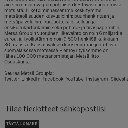
aine on uusiutuva puu pohjoisen kestävästi hoidetuista
metsistä. Liiketoiminnassamme keskitymme
metsäteollisuuden kasvualoihin: puunhankintaan ja
metsäpalveluihin, puutuotteisiin, selluun ja
ensikuitukartonkeihin sekä pehmo- ja tiivispapereihin.
Metsä Groupin vuotuinen liikevaihto on noin 6 miljardia
euroa, ja työllistämme noin 9 500 henkilöä kaikkiaan
30 maassa. Kansainvälisen konsernimme juuret ovat
suomalaisessa metsässä – emoyrityksemme on
lähes 100 000 metsänomistajan Metsäliitto
Osuuskunta.
Seuraa Metsä Groupia:
Twitter
LinkedIn
Facebook
YouTube
Instagram
Slidesh
Tilaa tiedotteet sähköpostiisi
TÄYTÄ LOMAKE