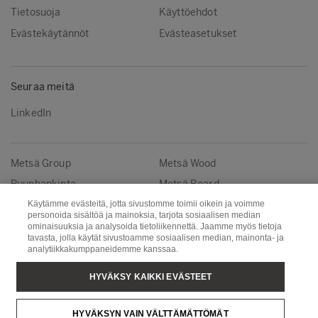
Tietosuoja
Käyttöehdot
Evästekäytännöt
Evästeasetukset
Seuraa meitä
LinkedIn
Metsä Group
Metsä Wood
Puunhankinta
Metsä Board
Käytämme evästeitä, jotta sivustomme toimii oikein ja voimme
Metsä Tissue
Metsä Spring
personoida sisältöä ja mainoksia, tarjota sosiaalisen median
ominaisuuksia ja analysoida tietoliikennettä. Jaamme myös tietoja
tavasta, jolla käytät sivustoamme sosiaalisen median, mainonta- ja
Copyright © Metsä Group
analytiikkakumppaneidemme kanssaa.
HYVÄKSY KAIKKI EVÄSTEET
HYVÄKSYN VAIN VÄLTTÄMÄTTÖMÄT