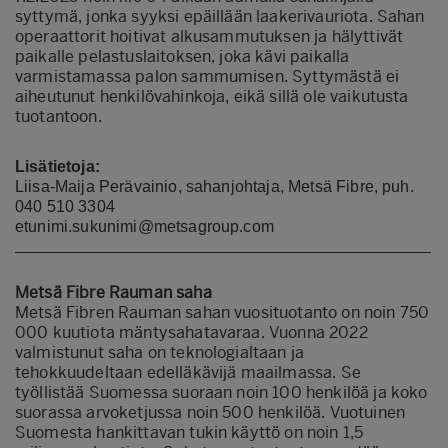
syttymä, jonka syyksi epäillään laakerivauriota. Sahan
operaattorit hoitivat alkusammutuksen ja hälyttivät
paikalle pelastuslaitoksen, joka kävi paikalla
varmistamassa palon sammumisen. Syttymästä ei
aiheutunut henkilövahinkoja, eikä sillä ole vaikutusta
tuotantoon.
Lisätietoja:
Liisa-Maija Perävainio, sahanjohtaja, Metsä Fibre, puh.
040 510 3304
etunimi.sukunimi@metsagroup.com
Metsä Fibre Rauman saha
Metsä Fibren Rauman sahan vuosituotanto on noin 750
000 kuutiota mäntysahatavaraa. Vuonna 2022
valmistunut saha on teknologialtaan ja
tehokkuudeltaan edelläkävijä maailmassa. Se
työllistää Suomessa suoraan noin 100 henkilöä ja koko
suorassa arvoketjussa noin 500 henkilöä. Vuotuinen
Suomesta hankittavan tukin käyttö on noin 1,5