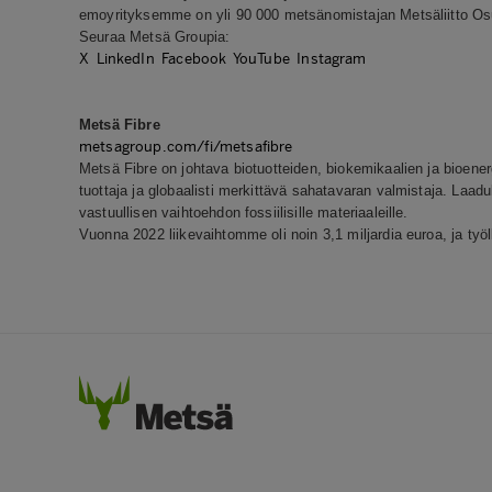
emoyrityksemme on yli 90 000 metsänomistajan Metsäliitto O
Seuraa Metsä Groupia:
X
LinkedIn
Facebook
YouTube
Instagram
Metsä Fibre
metsagroup.com/fi/metsafibre
Metsä Fibre on johtava biotuotteiden, biokemikaalien ja bioe
tuottaja ja globaalisti merkittävä sahatavaran valmistaja. Laaduk
vastuullisen vaihtoehdon fossiilisille materiaaleille.
Vuonna 2022 liikevaihtomme oli noin 3,1 miljardia euroa, ja ty