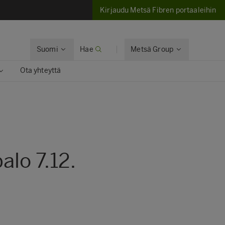
Kirjaudu Metsä Fibren portaaleihin
Suomi
Hae
Metsä Group
Ota yhteyttä
lo 7.12.