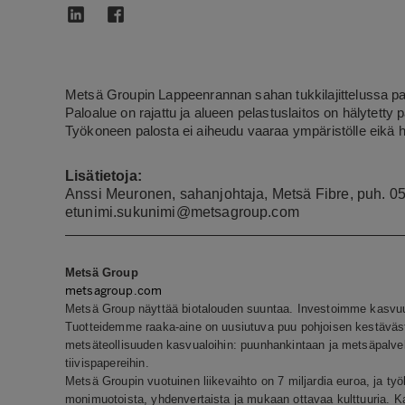
Metsä Groupin Lappeenrannan sahan tukkilajittelussa pal
Paloalue on rajattu ja alueen pelastuslaitos on hälytetty p
Työkoneen palosta ei aiheudu vaaraa ympäristölle eikä he
Lisätietoja:
Anssi Meuronen, sahanjohtaja, Metsä Fibre, puh. 0
etunimi.sukunimi@metsagroup.com
Metsä Group
metsagroup.com
Metsä Group näyttää biotalouden suuntaa. Investoimme kasvuun,
Tuotteidemme raaka-aine on uusiutuva puu pohjoisen kestäväs
metsäteollisuuden kasvualoihin: puunhankintaan ja metsäpalvelu
tiivispapereihin.
Metsä Groupin vuotuinen liikevaihto on 7 miljardia euroa, ja 
monimuotoista, yhdenvertaista ja mukaan ottavaa kulttuuria.