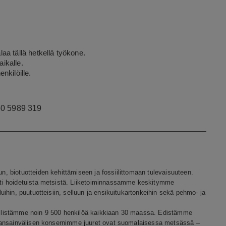
aa tällä hetkellä työkone.
aikalle.
nkilöille.
50 5989 319
 biotuotteiden kehittämiseen ja fossiilittomaan tulevaisuuteen.
ti hoidetuista metsistä. Liiketoiminnassamme keskitymme
ihin, puutuotteisiin, selluun ja ensikuitukartonkeihin sekä pehmo- ja
työllistämme noin 9 500 henkilöä kaikkiaan 30 maassa. Edistämme
 Kansainvälisen konsernimme juuret ovat suomalaisessa metsässä –