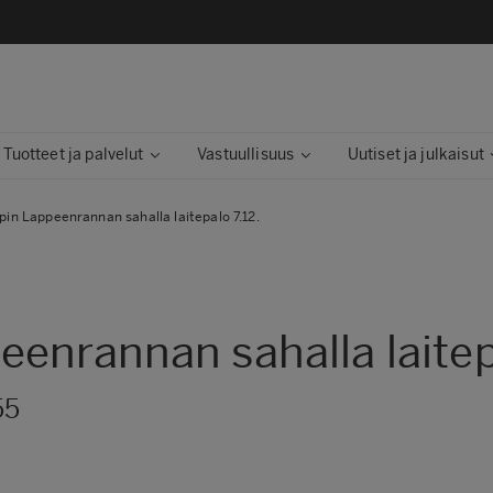
Tuotteet ja palvelut
Vastuullisuus
Uutiset ja julkaisut
in Lappeenrannan sahalla laitepalo 7.12.
enrannan sahalla laitepa
55