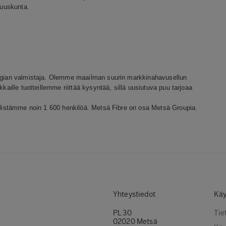
suuskunta.
nergian valmistaja. Olemme maailman suurin markkinahavusellun
kaille tuotteillemme riittää kysyntää, sillä uusiutuva puu tarjoaa
öllistämme noin 1 600 henkilöä. Metsä Fibre on osa Metsä Groupia.
Yhteystiedot
Käy
PL 30
Tie
02020 Metsä