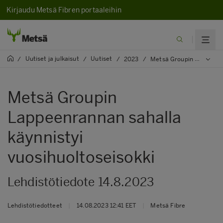
Kirjaudu Metsä Fibren portaaleihin
Uutiset ja julkaisut
Uutiset
/
/
/
2023
/
Metsä Groupin Lappeenrannan sahalla käynnistyi vuosihuoltoseisokki
Metsä Groupin
Lappeenrannan sahalla
käynnistyi
vuosihuoltoseisokki
Lehdistötiedote 14.8.2023
Lehdistötiedotteet
|
14.08.2023 12:41 EET
|
Metsä Fibre