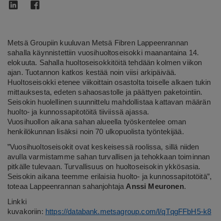
Metsä Groupiin kuuluvan Metsä Fibren Lappeenrannan
sahalla käynnistettiin vuosihuoltoseisokki maanantaina 14.
elokuuta. Sahalla huoltoseisokkitöitä tehdään kolmen viikon
ajan. Tuotannon katkos kestää noin viisi arkipäivää.
Huoltoseisokki etenee viikoittain osastolta toiselle alkaen tukin
mittauksesta, edeten sahaosastolle ja päättyen paketointiin.
Seisokin huolellinen suunnittelu mahdollistaa kattavan määrän
huolto- ja kunnossapitotöitä tiiviissä ajassa.
Vuosihuollon aikana sahan alueella työskentelee oman
henkilökunnan lisäksi noin 70 ulkopuolista työntekijää.
”Vuosihuoltoseisokit ovat keskeisessä roolissa, sillä niiden
avulla varmistamme sahan turvallisen ja tehokkaan toiminnan
pitkälle tulevaan. Turvallisuus on huoltoseisokin ykkösasia.
Seisokin aikana teemme erilaisia huolto- ja kunnossapitotöitä”,
toteaa Lappeenrannan sahanjohtaja
Anssi Meuronen
.
Linkki
kuvakoriin:
https://databank.metsagroup.com/l/qTqgFFbH5-k8