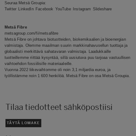
Seuraa Metsä Groupia:
Twitter
LinkedIn
Facebook
YouTube
Instagram
Slideshare
Metsä Fibre
metsagroup.com/fi/metsafibre
Metsä Fibre on johtava biotuotteiden, biokemikaalien ja bioenergian
valmistaja. Olemme maailman suurin markkinahavusellun tuottaja ja
globaalisti merkittävä sahatavaran valmistaja. Laadukkaille
tuotteillemme riittää kysyntää, sillä uusiutuva puu tarjoaa vastuullisen
vaihtoehdon fossiilisille materiaaleille.
Vuonna 2022 liikevaihtomme oli noin 3,1 miljardia euroa, ja
työllistämme noin 1 600 henkilöä. Metsä Fibre on osa Metsä Groupia.
Tilaa tiedotteet sähköpostiisi
TÄYTÄ LOMAKE