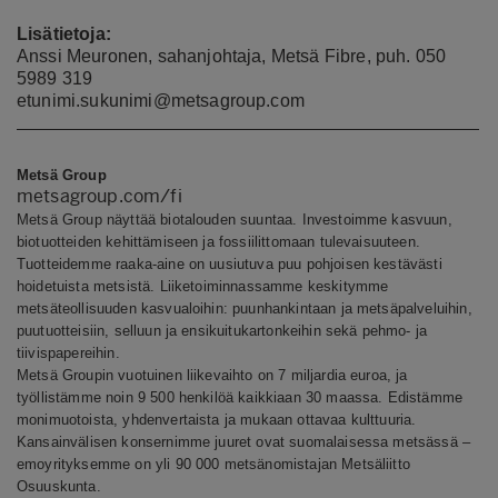
Lisätietoja:
Anssi Meuronen, sahanjohtaja, Metsä Fibre, puh. 050
5989 319
etunimi.sukunimi@metsagroup.com
Metsä Group
metsagroup.com/fi
Metsä Group näyttää biotalouden suuntaa. Investoimme kasvuun,
biotuotteiden kehittämiseen ja fossiilittomaan tulevaisuuteen.
Tuotteidemme raaka-aine on uusiutuva puu pohjoisen kestävästi
hoidetuista metsistä. Liiketoiminnassamme keskitymme
metsäteollisuuden kasvualoihin: puunhankintaan ja metsäpalveluihin,
puutuotteisiin, selluun ja ensikuitukartonkeihin sekä pehmo- ja
tiivispapereihin.
Metsä Groupin vuotuinen liikevaihto on 7 miljardia euroa, ja
työllistämme noin 9 500 henkilöä kaikkiaan 30 maassa. Edistämme
monimuotoista, yhdenvertaista ja mukaan ottavaa kulttuuria.
Kansainvälisen konsernimme juuret ovat suomalaisessa metsässä –
emoyrityksemme on yli 90 000 metsänomistajan Metsäliitto
Osuuskunta.