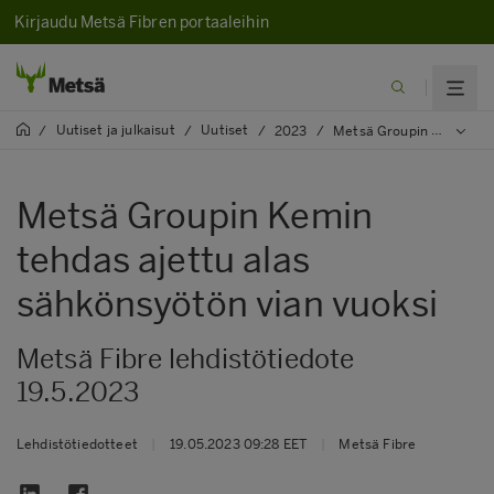
Kirjaudu Metsä Fibren portaaleihin
Uutiset ja julkaisut
Uutiset
/
/
/
2023
/
Metsä Groupin Kemin tehdas ajettu alas sähkönsyötön vian vuoksi
Metsä Groupin Kemin
tehdas ajettu alas
sähkönsyötön vian vuoksi
Metsä Fibre lehdistötiedote
19.5.2023
Lehdistötiedotteet
|
19.05.2023 09:28 EET
|
Metsä Fibre