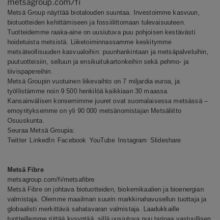
metsagroup.com/fi
Metsä Group näyttää biotalouden suuntaa. Investoimme kasvuun,
biotuotteiden kehittämiseen ja fossiilittomaan tulevaisuuteen.
Tuotteidemme raaka-aine on uusiutuva puu pohjoisen kestävästi
hoidetuista metsistä. Liiketoiminnassamme keskitymme
metsäteollisuuden kasvualoihin: puunhankintaan ja metsäpalveluihin,
puutuotteisiin, selluun ja ensikuitukartonkeihin sekä pehmo- ja
tiivispapereihin.
Metsä Groupin vuotuinen liikevaihto on 7 miljardia euroa, ja
työllistämme noin 9 500 henkilöä kaikkiaan 30 maassa.
Kansainvälisen konsernimme juuret ovat suomalaisessa metsässä –
emoyrityksemme on yli 90 000 metsänomistajan Metsäliitto
Osuuskunta.
Seuraa Metsä Groupia:
Twitter
LinkedIn
Facebook
YouTube
Instagram
Slideshare
Metsä Fibre
metsagroup.com/fi/metsafibre
Metsä Fibre on johtava biotuotteiden, biokemikaalien ja bioenergian
valmistaja. Olemme maailman suurin markkinahavusellun tuottaja ja
globaalisti merkittävä sahatavaran valmistaja. Laadukkaille
tuotteillemme riittää kysyntää, sillä uusiutuva puu tarjoaa vastuullisen