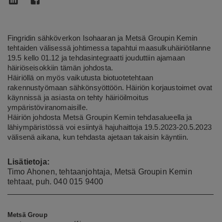
Fingridin sähköverkon Isohaaran ja Metsä Groupin Kemin
tehtaiden välisessä johtimessa tapahtui maasulkuhäiriötilanne
19.5 kello 01.12 ja tehdasintegraatti jouduttiin ajamaan
häiriöseisokkiin tämän johdosta.
Häiriöllä on myös vaikutusta biotuotetehtaan
rakennustyömaan sähkönsyöttöön. Häiriön korjaustoimet ovat
käynnissä ja asiasta on tehty häiriöilmoitus
ympäristöviranomaisille.
Häiriön johdosta Metsä Groupin Kemin tehdasalueella ja
lähiympäristössä voi esiintyä hajuhaittoja 19.5.2023-20.5.2023
välisenä aikana, kun tehdasta ajetaan takaisin käyntiin.
Lisätietoja:
Timo Ahonen, tehtaanjohtaja, Metsä Groupin Kemin
tehtaat, puh. 040 015 9400
Metsä Group