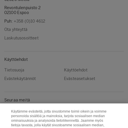
Revontulenpuisto 2
02100 Espoo
Puh:
+358 (0)10 4612
Ota yhteyttä
Laskutusosoitteet
Käyttöehdot
Tietosuoja
Käyttöehdot
Evästekäytännöt
Evästeasetukset
Seuraa meitä
LinkedIn
Käytämme evästeitä, jotta sivustomme toimii oikein ja voimme
personoida sisältöä ja mainoksia, tarjota sosiaalisen median
ominaisuuksia ja analysoida tietoliikennettä. Jaamme myös
tietoja tavasta, jolla käytät sivustoamme sosiaalisen median,