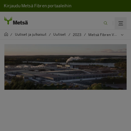
Kirjaudu Metsä Fibren portaaleihin
Uutiset ja julkaisut
Uutiset
/
/
/
2023
/
Metsä Fibren Vilppulan sahalla valmistettu jo 18 miljoonaa kuutiota sahatavaraa