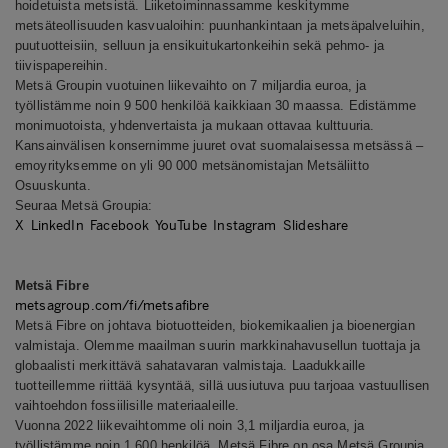
hoidetuista metsistä. Liiketoiminnassamme keskitymme
metsäteollisuuden kasvualoihin: puunhankintaan ja metsäpalveluihin,
puutuotteisiin, selluun ja ensikuitukartonkeihin sekä pehmo- ja
tiivispapereihin.
Metsä Groupin vuotuinen liikevaihto on 7 miljardia euroa, ja
työllistämme noin 9 500 henkilöä kaikkiaan 30 maassa. Edistämme
monimuotoista, yhdenvertaista ja mukaan ottavaa kulttuuria.
Kansainvälisen konsernimme juuret ovat suomalaisessa metsässä –
emoyrityksemme on yli 90 000 metsänomistajan Metsäliitto
Osuuskunta.
Seuraa Metsä Groupia:
X
LinkedIn
Facebook
YouTube
Instagram
Slideshare
Metsä Fibre
metsagroup.com/fi/metsafibre
Metsä Fibre on johtava biotuotteiden, biokemikaalien ja bioenergian
valmistaja. Olemme maailman suurin markkinahavusellun tuottaja ja
globaalisti merkittävä sahatavaran valmistaja. Laadukkaille
tuotteillemme riittää kysyntää, sillä uusiutuva puu tarjoaa vastuullisen
vaihtoehdon fossiilisille materiaaleille.
Vuonna 2022 liikevaihtomme oli noin 3,1 miljardia euroa, ja
työllistämme noin 1 600 henkilöä. Metsä Fibre on osa Metsä Groupia.