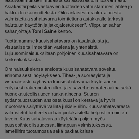
laatuvaatimuksien mukaista sahatavaraa toimitusvarmasti.
Asiakastarpeita vastaavien tuotteiden valmistaminen lähtee jo
hakkuiden suunnittelusta. Oikeanlaisesta raaka-aineesta
valmistettua sahatavaraa toimitettuna asiakkaalle tarkasti
haluttuun käyttöön ja jatkojalostukseen”, Vilppulan sahan
sahanjohtaja
Tomi Saine
kertoo.
Tuottamamme kuusisahatavara on tasalaatuista ja
visuaaliselta ilmeeltään vaaleaa ja yhtenäistä.
Lujuusominaisuuksiltaan pohjoinen kuusisahatavara on
korkealuokkaista.
Ominaisuuksiensa ansiosta kuusisahatavara soveltuu
erinomaisesti höyläykseen. Tiheä- ja suorasyistä ja
visuaalisesti näyttävää kuusisahatavaraa käytetäänkin
erityisesti rakennusten ulko- ja sisäverhousmateriaalina sekä
huonekaluteollisuuden raaka-aineena. Suuren
sydänpuuosuuden ansiosta kuusi on kestävä ja hyvin
muotonsa säilyttävä valinta julkisivuihin. Kuusisahatavarasta
valmistetut tuotteet voidaan pintakäsitellä helposti monin eri
tavoin. Kuusisahatavaraa käytetään paljon myös
puusepänteollisuudessa, liimapuun valmistuksessa,
lamellihirsituotannossa sekä pakkauksissa.