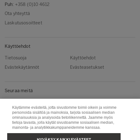
Puh:
+358 (0)10 4612
Ota yhteyttä
Laskutusosoitteet
Käyttöehdot
Tietosuoja
Käyttöehdot
Evästekäytännöt
Evästeasetukset
Seuraa meitä
LinkedIn
Käytämme evästeitä, jotta sivustomme toimii oikein ja voimme
personoida sisältöä ja mainoksia, tarjota sosiaalisen median
ominaisuuksia ja analysoida tietoliikennettä. Jaamme myös
tietoja tavasta, jolla käytät sivustoamme sosiaalisen median,
Metsä Group
Metsä Wood
mainonta- ja analytiikkakumppaneidemme kanssaa.
Puunhankinta
Metsä Board
HYVÄKSY KAIKKI EVÄSTEET