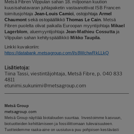
Metsä Fibren Vilppulan sahan 18. miljoonan kuution
kuusisahatavaran juhlapaketin vastaanottivat ISB Francen
toimitusjohtaja
Jean-Louis Camici
, ostojohtaja
Armel
Chaumont
sekä ostopäällikkö
Thomas Le Cain
. Metsä
Fibren puolelta olivat paikalla Euroopan myyntijohtaja
Mikael
Lagerblom
, aluemyyntijohtaja
Jean-Mathieu Cossutta
ja
Vilppulan sahan kehityspäällikkö
Mikko Taupila
.
Linkki kuvakoriin:
https://databank.metsagroup.com/l/s8WchwRkLLkQ
Lisätietoja:
Tiina Tassi, viestintäjohtaja, Metsä Fibre, p. 040 833
4811
etunimi.sukunimi@metsagroup.com
Metsä Group
metsagroup.com
Metsä Group näyttää biotalouden suuntaa. Investoimme kasvuun,
biotuotteiden kehittämiseen ja fossiilittomaan tulevaisuuteen.
Tuotteidemme raaka-aine on uusiutuva puu pohjoisen kestävästi