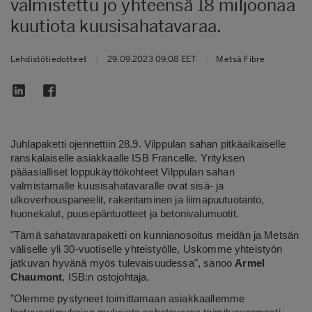
valmistettu jo yhteensä 18 miljoonaa
kuutiota kuusisahatavaraa.
Lehdistötiedotteet
|
29.09.2023 09:08 EET
|
Metsä Fibre
Juhlapaketti ojennettiin 28.9. Vilppulan sahan pitkäaikaiselle
ranskalaiselle asiakkaalle ISB Francelle. Yrityksen
pääasialliset loppukäyttökohteet Vilppulan sahan
valmistamalle kuusisahatavaralle ovat sisä- ja
ulkoverhouspaneelit, rakentaminen ja liimapuutuotanto,
huonekalut, puusepäntuotteet ja betonivalumuotit.
"Tämä sahatavarapaketti on kunnianosoitus meidän ja Metsän
väliselle yli 30-vuotiselle yhteistyölle, Uskomme yhteistyön
jatkuvan hyvänä myös tulevaisuudessa", sanoo
Armel
Chaumont
, ISB:n ostojohtaja.
”Olemme pystyneet toimittamaan asiakkaallemme