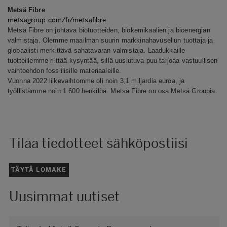
Metsä Fibre
metsagroup.com/fi/metsafibre
Metsä Fibre on johtava biotuotteiden, biokemikaalien ja bioenergian
valmistaja. Olemme maailman suurin markkinahavusellun tuottaja ja
globaalisti merkittävä sahatavaran valmistaja. Laadukkaille
tuotteillemme riittää kysyntää, sillä uusiutuva puu tarjoaa vastuullisen
vaihtoehdon fossiilisille materiaaleille.
Vuonna 2022 liikevaihtomme oli noin 3,1 miljardia euroa, ja
työllistämme noin 1 600 henkilöä. Metsä Fibre on osa Metsä Groupia.
Tilaa tiedotteet sähköpostiisi
TÄYTÄ LOMAKE
Uusimmat uutiset