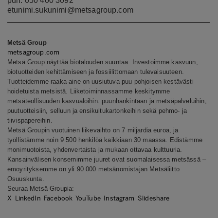
puh. 050 400 3092
etunimi.sukunimi@metsagroup.com
Metsä Group
metsagroup.com
Metsä Group näyttää biotalouden suuntaa. Investoimme kasvuun,
biotuotteiden kehittämiseen ja fossiilittomaan tulevaisuuteen.
Tuotteidemme raaka-aine on uusiutuva puu pohjoisen kestävästi
hoidetuista metsistä. Liiketoiminnassamme keskitymme
metsäteollisuuden kasvualoihin: puunhankintaan ja metsäpalveluihin,
puutuotteisiin, selluun ja ensikuitukartonkeihin sekä pehmo- ja
tiivispapereihin.
Metsä Groupin vuotuinen liikevaihto on 7 miljardia euroa, ja
työllistämme noin 9 500 henkilöä kaikkiaan 30 maassa. Edistämme
monimuotoista, yhdenvertaista ja mukaan ottavaa kulttuuria.
Kansainvälisen konsernimme juuret ovat suomalaisessa metsässä –
emoyrityksemme on yli 90 000 metsänomistajan Metsäliitto
Osuuskunta.
Seuraa Metsä Groupia:
X
LinkedIn
Facebook
YouTube
Instagram
Slideshare