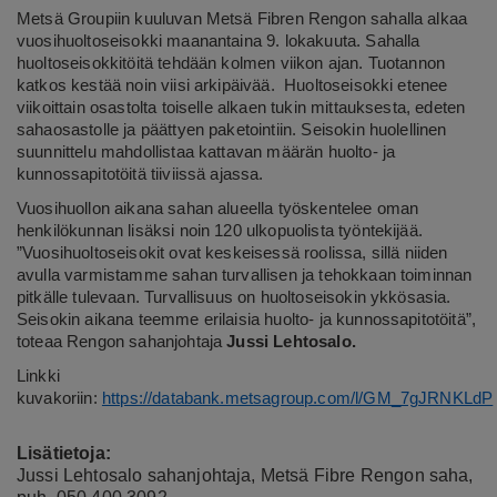
Metsä Groupiin kuuluvan Metsä Fibren Rengon sahalla alkaa
vuosihuoltoseisokki maanantaina 9. lokakuuta. Sahalla
huoltoseisokkitöitä tehdään kolmen viikon ajan. Tuotannon
katkos kestää noin viisi arkipäivää. Huoltoseisokki etenee
viikoittain osastolta toiselle alkaen tukin mittauksesta, edeten
sahaosastolle ja päättyen paketointiin. Seisokin huolellinen
suunnittelu mahdollistaa kattavan määrän huolto- ja
kunnossapitotöitä tiiviissä ajassa.
Vuosihuollon aikana sahan alueella työskentelee oman
henkilökunnan lisäksi noin 120 ulkopuolista työntekijää.
”Vuosihuoltoseisokit ovat keskeisessä roolissa, sillä niiden
avulla varmistamme sahan turvallisen ja tehokkaan toiminnan
pitkälle tulevaan. Turvallisuus on huoltoseisokin ykkösasia.
Seisokin aikana teemme erilaisia huolto- ja kunnossapitotöitä”,
toteaa Rengon sahanjohtaja
Jussi Lehtosalo.
Linkki
kuvakoriin:
https://databank.metsagroup.com/l/GM_7gJRNKLdP
Lisätietoja:
Jussi Lehtosalo sahanjohtaja, Metsä Fibre Rengon saha,