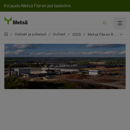
Kirjaudu Metsä Fibren portaaleihin
Uutiset ja julkaisut
Uutiset
/
/
/
2023
/
Metsä Fibren Rengon sahalla käynnistyy vuosihuoltoseisokki