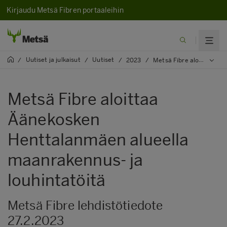
Kirjaudu Metsä Fibren portaaleihin
Uutiset ja julkaisut
Uutiset
/
/
/
2023
/
Metsä Fibre aloittaa Äänekosken Henttalanmäen alueella maanrakennus- ja louhintatöitä
Metsä Fibre aloittaa
Äänekosken
Henttalanmäen alueella
maanrakennus- ja
louhintatöitä
Metsä Fibre lehdistötiedote
27.2.2023