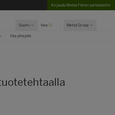
Kirjaudu Metsä Fibren portaaleihin
Suomi
Hae
Metsä Group
Ota yhteyttä
uotetehtaalla