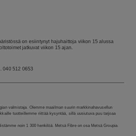
istössä on esiintynyt hajuhaittoja viikon 15 alussa
oltotoimet jatkuvat viikon 15 ajan.
h. 040 512 0653
nergian valmistaja. Olemme maailman suurin markkinahavusellun
kaille tuotteillemme riittää kysyntää, sillä uusiutuva puu tarjoaa
öllistämme noin 1 300 henkilöä. Metsä Fibre on osa Metsä Groupia.