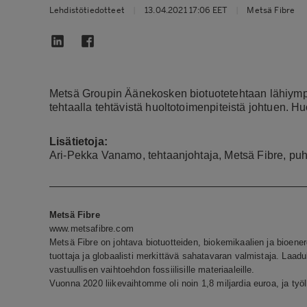
Lehdistötiedotteet
|
13.04.2021 17:06 EET
|
Metsä Fibre
Metsä Groupin Äänekosken biotuotetehtaan lähiympär
tehtaalla tehtävistä huoltotoimenpiteistä johtuen. Hu
Lisätietoja:
Ari-Pekka Vanamo, tehtaanjohtaja, Metsä Fibre, pu
Metsä Fibre
www.metsafibre.com
Metsä Fibre on johtava biotuotteiden, biokemikaalien ja bioe
tuottaja ja globaalisti merkittävä sahatavaran valmistaja. Laaduk
vastuullisen vaihtoehdon fossiilisille materiaaleille.
Vuonna 2020 liikevaihtomme oli noin 1,8 miljardia euroa, ja ty