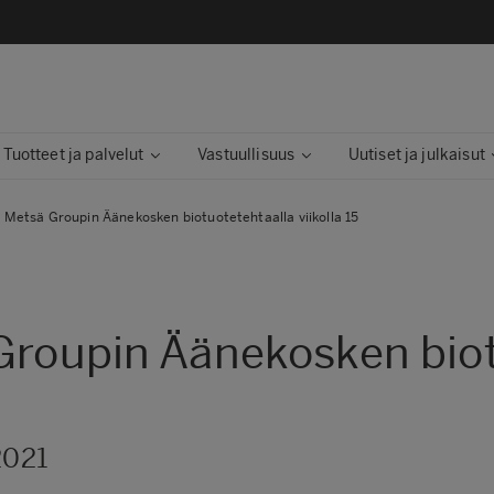
Tuotteet ja palvelut
Vastuullisuus
Uutiset ja julkaisut
 Metsä Groupin Äänekosken biotuotetehtaalla viikolla 15
Groupin Äänekosken biot
2021