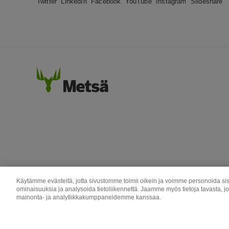
Twitter
LinkedIn
Facebook
YouTube
Instagram
Slideshare
Käytämme evästeitä, jotta sivustomme toimii oikein ja voimme personoida sis
ominaisuuksia ja analysoida tietoliikennettä. Jaamme myös tietoja tavasta, j
mainonta- ja analytiikkakumppaneidemme kanssaa.
Metsä Group
Metsä Wood