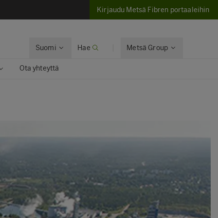
Kirjaudu Metsä Fibren portaaleihin
Suomi
Hae
Metsä Group
Ota yhteyttä