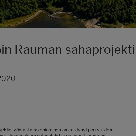
in Rauman sahaprojekti
.2020
ktin työmaalla rakentaminen on edistynyt perustusten