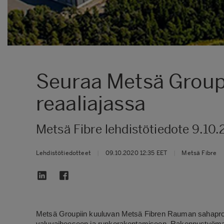
Seuraa Metsä Group
reaaliajassa
Metsä Fibre lehdistötiedote 9.10
Lehdistötiedotteet
|
09.10.2020 12:35 EET
|
Metsä Fibre
Metsä Groupiin kuuluvan Metsä Fibren Rauman sahaproje