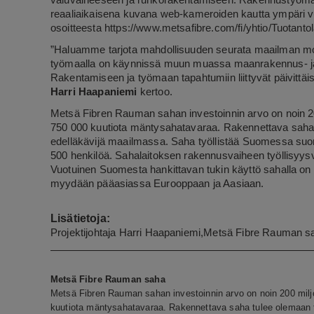
valuvaiheeseen ja runkorakentamiseen. Rakennustyömaa
reaaliaikaisena kuvana web-kameroiden kautta ympäri 
osoitteesta https://www.metsafibre.com/fi/yhtio/Tuotan
”Haluamme tarjota mahdollisuuden seurata maailman mo
työmaalla on käynnissä muun muassa maanrakennus- ja p
Rakentamiseen ja työmaan tapahtumiin liittyvät päivittäis
Harri Haapaniemi
kertoo.
Metsä Fibren Rauman sahan investoinnin arvo on noin 20
750 000 kuutiota mäntysahatavaraa. Rakennettava saha 
edelläkävijä maailmassa. Saha työllistää Suomessa suor
500 henkilöä. Sahalaitoksen rakennusvaiheen työllisyysv
Vuotuinen Suomesta hankittavan tukin käyttö sahalla on 
myydään pääasiassa Eurooppaan ja Aasiaan.
Lisätietoja:
Projektijohtaja Harri Haapaniemi,Metsä Fibre Rauman sah
Metsä Fibre Rauman saha
Metsä Fibren Rauman sahan investoinnin arvo on noin 200 milj
kuutiota mäntysahatavaraa. Rakennettava saha tulee olemaan t