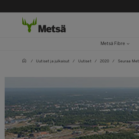
Metsä Fibre
/
Uutiset ja julkaisut
/
Uutiset
/
2020
/
Seuraa Mets