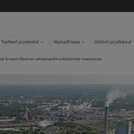
Tuotteet ja palvelut
Vastuullisuus
Uutiset ja julkaisut
ä Groupin Rauman sahaprojektin edistymistä reaaliajassa