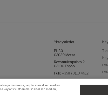
Yhteystiedot
Käy
PL 30
Tie
02020 Metsä
Käy
Revontulenpuisto 2
Evä
02100 Espoo
Evä
Puh:
+358 (0)10 4612
Ota yhteyttä
ältöä ja mainoksia, tarjota sosiaalisen median
Laskutusosoitteet
olla käytät sivustoamme sosiaalisen median,
Puunhankinta
Metsä Board
Met