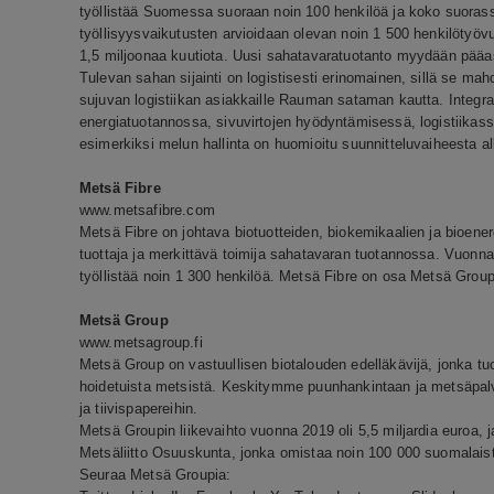
työllistää Suomessa suoraan noin 100 henkilöä ja koko suoras
työllisyysvaikutusten arvioidaan olevan noin 1 500 henkilötyöv
1,5 miljoonaa kuutiota. Uusi sahatavaratuotanto myydään pää
Tulevan sahan sijainti on logistisesti erinomainen, sillä se ma
sujuvan logistiikan asiakkaille Rauman sataman kautta. Integr
energiatuotannossa, sivuvirtojen hyödyntämisessä, logistiikas
esimerkiksi melun hallinta on huomioitu suunnitteluvaiheesta a
Metsä Fibre
www.metsafibre.com
Metsä Fibre on johtava biotuotteiden, biokemikaalien ja bioene
tuottaja ja merkittävä toimija sahatavaran tuotannossa. Vuonna 2
työllistää noin 1 300 henkilöä. Metsä Fibre on osa Metsä Group
Metsä Group
www.metsagroup.fi
Metsä Group on vastuullisen biotalouden edelläkävijä, jonka tu
hoidetuista metsistä. Keskitymme puunhankintaan ja metsäpalvel
ja tiivispapereihin.
Metsä Groupin liikevaihto vuonna 2019 oli 5,5 miljardia euroa, 
Metsäliitto Osuuskunta, jonka omistaa noin 100 000 suomalai
Seuraa Metsä Groupia: