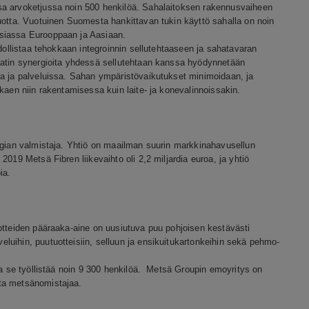
sa arvoketjussa noin 500 henkilöä. Sahalaitoksen rakennusvaiheen
uotta. Vuotuinen Suomesta hankittavan tukin käyttö sahalla on noin
asiassa Eurooppaan ja Aasiaan.
hdollistaa tehokkaan integroinnin sellutehtaaseen ja sahatavaran
aatin synergioita yhdessä sellutehtaan kanssa hyödynnetään
sa ja palveluissa. Sahan ympäristövaikutukset minimoidaan, ja
lkaen niin rakentamisessa kuin laite- ja konevalinnoissakin.
rgian valmistaja. Yhtiö on maailman suurin markkinahavusellun
019 Metsä Fibren liikevaihto oli 2,2 miljardia euroa, ja yhtiö
ia.
otteiden pääraaka-aine on uusiutuva puu pohjoisen kestävästi
uihin, puutuotteisiin, selluun ja ensikuitukartonkeihin sekä pehmo-
ja se työllistää noin 9 300 henkilöä. Metsä Groupin emoyritys on
sta metsänomistajaa.