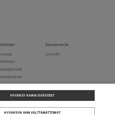
ttöehdot
Seuraa meitä
tosuoja
LinkedIn
ttöehdot
stekäytännöt
steasetukset
HYVÄKSY KAIKKI EVÄSTEET
sä Tissue
Metsä Spring
HYVÄKSYN VAIN VÄLTTÄMÄTTÖMÄT