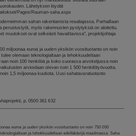
n etenemistä on nyt mahdollisuus seurata suoraan
vuorokauden. Lähetyksen löydät
tolaitokset/Pages/Rauman-saha.aspx
derneimman sahan rakentamista reaaliajassa. Parhaillaan
erustustyöt, myös rakennusten pystytyksiä on aloitettu.
et muutokset ovat selkeästi havaittavissa”, projektijohtaja
0 miljoonaa euroa ja uuden yksikön vuosituotanto on noin
tulee olemaan teknologialtaan ja tehokkuudeltaan
aan noin 100 henkilöä ja koko suorassa arvoketjussa noin
aikutusten arvioidaan olevan noin 1 500 henkilötyövuotta.
noin 1,5 miljoonaa kuutiota. Uusi sahatavaratuotanto
aprojekti, p. 0
500 361 632
oonaa euroa ja uuden yksikön vuosituotanto on noin 750 000
eknologialtaan ja tehokkuudeltaan edelläkävijä maailmassa. Saha