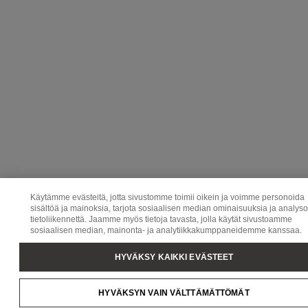
Käytämme evästeitä, jotta sivustomme toimii oikein ja voimme personoida
sisältöä ja mainoksia, tarjota sosiaalisen median ominaisuuksia ja analys
tietoliikennettä. Jaamme myös tietoja tavasta, jolla käytät sivustoamme
sosiaalisen median, mainonta- ja analytiikkakumppaneidemme kanssaa.
HYVÄKSY KAIKKI EVÄSTEET
HYVÄKSYN VAIN VÄLTTÄMÄTTÖMÄT