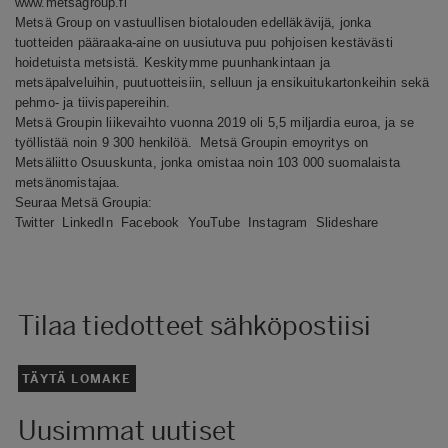
www.metsagroup.fi
Metsä Group on vastuullisen biotalouden edelläkävijä, jonka
tuotteiden pääraaka-aine on uusiutuva puu pohjoisen kestävästi
hoidetuista metsistä. Keskitymme puunhankintaan ja
metsäpalveluihin, puutuotteisiin, selluun ja ensikuitukartonkeihin sekä
pehmo- ja tiivispapereihin.
Metsä Groupin liikevaihto vuonna 2019 oli 5,5 miljardia euroa, ja se
työllistää noin 9 300 henkilöä. Metsä Groupin emoyritys on
Metsäliitto Osuuskunta, jonka omistaa noin 103 000 suomalaista
metsänomistajaa.
Seuraa Metsä Groupia:
Twitter
LinkedIn
Facebook
YouTube
Instagram
Slideshare
Tilaa tiedotteet sähköpostiisi
TÄYTÄ LOMAKE
Uusimmat uutiset