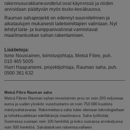
rakennusurakkaneuvottelut ovat käynnissä ja niiden
arvioidaan päättyvän myös touko-kesäkuussa.
Rauman sahaprojekti on edennyt suunnitelmien ja
aikataulujen mukaisesti laitetoimittajien valintaan. Nyt
tehdyt laite- ja kumppanivalinnat varmistavat
maailmanluokan sahan rakentamisen.
Lisätietoja:
Ismo Nousiainen, toimitusjohtaja, Metsä Fibre, puh.
010 465 5005
Harri Haapaniemi, projektijohtaja, Rauman saha, puh.
0
500 361 632
Metsä Fibre Rauman saha
Metsä Fibren Rauman sahan investoinnin arvo on noin 200 miljoonaa
euroa ja uuden yksikön vuosituotanto on noin 750 000 kuutiota
mäntysahatavaraa. Rakennettava saha tulee olemaan teknologialtaan
ja tehokkuudeltaan edelläkävijä maailmassa. Saha työllistää
Suomessa suoraan noin 100 henkilöä ja koko suorassa arvoketjussa
noin 500 henkilöä. Sahalaitoksen rakennusvaiheen