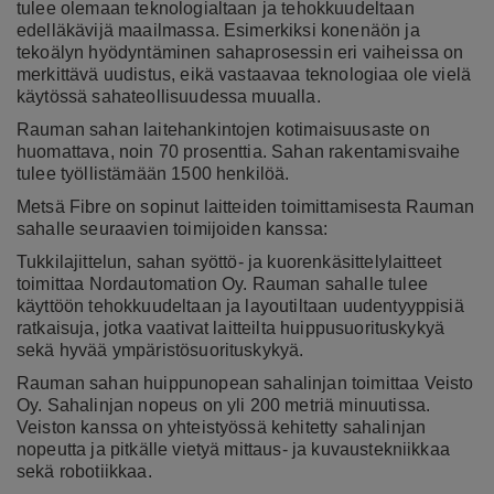
tulee olemaan teknologialtaan ja tehokkuudeltaan
edelläkävijä maailmassa.
Esimerkiksi konenäön ja
tekoälyn
hyödyntäminen sahaprosessin eri vaiheissa on
merkittävä uudistus, eikä vastaavaa teknologiaa ole vielä
käytössä sahateollisuudessa muualla.
Rauman sahan laitehankintojen kotimaisuusaste on
huomattava, noin 70 prosenttia. Sahan rakentamisvaihe
tulee työllistämään 1500 henkilöä.
Metsä Fibre on sopinut laitteiden toimittamisesta Rauman
sahalle seuraavien toimijoiden kanssa:
Tukkilajittelun, sahan syöttö- ja kuorenkäsittelylaitteet
toimittaa Nordautomation Oy. Rauman sahalle tulee
käyttöön tehokkuudeltaan ja layoutiltaan uudentyyppisiä
ratkaisuja, jotka vaativat laitteilta huippusuorituskykyä
sekä hyvää ympäristösuorituskykyä.
Rauman sahan huippunopean sahalinjan toimittaa Veisto
Oy. Sahalinjan nopeus on yli 200 metriä minuutissa.
Veiston kanssa on yhteistyössä kehitetty sahalinjan
nopeutta ja pitkälle vietyä mittaus- ja kuvaustekniikkaa
sekä robotiikkaa.