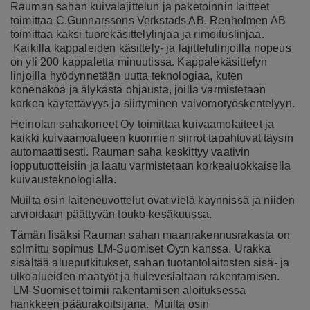
Rauman sahan kuivalajittelun ja paketoinnin laitteet
toimittaa C.Gunnarssons Verkstads AB. Renholmen AB
toimittaa kaksi tuorekäsittelylinjaa ja rimoituslinjaa.
Kaikilla kappaleiden käsittely- ja lajittelulinjoilla nopeus
on yli 200 kappaletta minuutissa. Kappalekäsittelyn
linjoilla hyödynnetään uutta teknologiaa, kuten
konenäköä ja älykästä ohjausta, joilla varmistetaan
korkea käytettävyys ja siirtyminen valvomotyöskentelyyn.
Heinolan sahakoneet Oy toimittaa kuivaamolaiteet ja
kaikki kuivaamoalueen kuormien siirrot tapahtuvat täysin
automaattisesti. Rauman saha keskittyy vaativin
lopputuotteisiin ja laatu varmistetaan korkealuokkaisella
kuivausteknologialla.
Muilta osin laiteneuvottelut ovat vielä käynnissä ja niiden
arvioidaan päättyvän touko-kesäkuussa.
Tämän lisäksi Rauman sahan maanrakennusrakasta on
solmittu sopimus LM-Suomiset Oy:n kanssa. Urakka
sisältää alueputkitukset, sahan tuotantolaitosten sisä- ja
ulkoalueiden maatyöt ja hulevesialtaan rakentamisen.
LM-Suomiset toimii rakentamisen aloituksessa
hankkeen pääurakoitsijana. Muilta osin