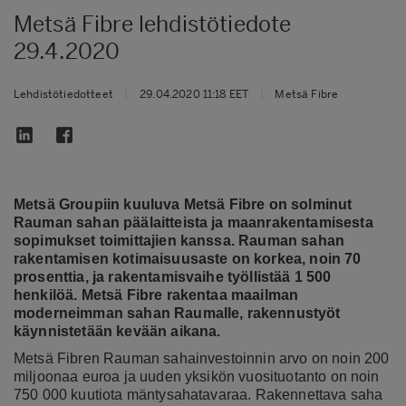
Metsä Fibre lehdistötiedote
29.4.2020
Lehdistötiedotteet
|
29.04.2020 11:18 EET
|
Metsä Fibre
Metsä Groupiin kuuluva Metsä Fibre on solminut
Rauman sahan päälaitteista ja maanrakentamisesta
sopimukset toimittajien kanssa. Rauman sahan
rakentamisen kotimaisuusaste on korkea, noin 70
prosenttia, ja rakentamisvaihe työllistää 1 500
henkilöä. Metsä Fibre rakentaa maailman
moderneimman sahan Raumalle, rakennustyöt
käynnistetään kevään aikana.
Metsä Fibren Rauman sahainvestoinnin arvo on noin 200
miljoonaa euroa ja uuden yksikön vuosituotanto on noin
750 000 kuutiota mäntysahatavaraa. Rakennettava saha