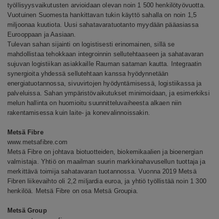
työllisyysvaikutusten arvioidaan olevan noin 1 500 henkilötyövuotta.
Vuotuinen Suomesta hankittavan tukin käyttö sahalla on noin 1,5
miljoonaa kuutiota. Uusi sahatavaratuotanto myydään pääasiassa
Eurooppaan ja Aasiaan.
Tulevan sahan sijainti on logistisesti erinomainen, sillä se
mahdollistaa tehokkaan integroinnin sellutehtaaseen ja sahatavaran
sujuvan logistiikan asiakkaille Rauman sataman kautta. Integraatin
synergioita yhdessä sellutehtaan kanssa hyödynnetään
energiatuotannossa, sivuvirtojen hyödyntämisessä, logistiikassa ja
palveluissa. Sahan ympäristövaikutukset minimoidaan, ja esimerkiksi
melun hallinta on huomioitu suunnitteluvaiheesta alkaen niin
rakentamisessa kuin laite- ja konevalinnoissakin.
Metsä Fibre
www.metsafibre.com
Metsä Fibre on johtava biotuotteiden, biokemikaalien ja bioenergian
valmistaja. Yhtiö on maailman suurin markkinahavusellun tuottaja ja
merkittävä toimija sahatavaran tuotannossa. Vuonna 2019 Metsä
Fibren liikevaihto oli 2,2 miljardia euroa, ja yhtiö työllistää noin 1 300
henkilöä. Metsä Fibre on osa Metsä Groupia.
Metsä Group