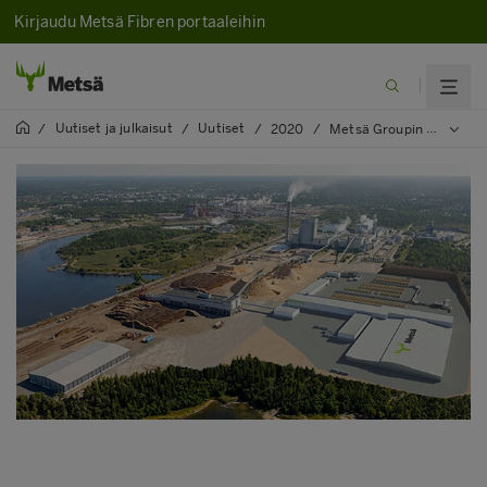
Kirjaudu Metsä Fibren portaaleihin
Uutiset ja julkaisut
Uutiset
/
/
/
2020
/
Metsä Groupin Rauman sahan päälaitesopimukset allekirjoitettu, kotimaisuusaste noin 70 prosenttia