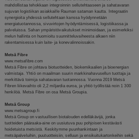
mahdollistaa tehokkaan integroinnin sellutehtaaseen ja sahatavaran
sujuvan logistiikan asiakkaille Rauman sataman kautta. Integraatin
synergioita yhdessä sellutehtaan kanssa hyödynnetään
energiatuotannossa, sivuvirtojen hyödyntämisessä, logistiikassa ja
palveluissa. Sahan ympäristövaikutukset minimoidaan, ja esimerkiksi
melun hallinta on huomioitu suunnitteluvaiheesta alkaen niin
rakentamisessa kuin laite- ja konevalinnoissakin.
Metsä Fibre
www.metsafibre.com
Metsä Fibre on johtava biotuotteiden, biokemikaalien ja bioenergian
valmistaja. Yhtiö on maailman suurin markkinahavusellun tuottaja ja
merkittävä toimija sahatavaran tuotannossa. Vuonna 2019 Metsä
Fibren liikevaihto oli 2,2 miljardia euroa, ja yhtiö työllistää noin 1 300
henkilöä. Metsä Fibre on osa Metsä Groupia.
Metsä Group
www.metsagroup.fi
Metsä Group on vastuullisen biotalouden edelläkävijä, jonka
tuotteiden pääraaka-aine on uusiutuva puu pohjoisen kestävästi
hoidetuista metsistä. Keskitymme puunhankintaan ja
metsäpalveluihin, puutuotteisiin, selluun ja ensikuitukartonkeihin sekä