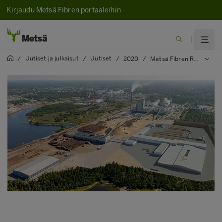
Kirjaudu Metsä Fibren portaaleihin
Uutiset ja julkaisut
Uutiset
/
/
/
2020
/
Metsä Fibren Rauman sahan maanrakennustyöt ovat käynnistyneet