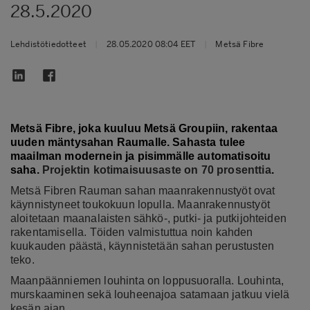
28.5.2020
Lehdistötiedotteet
|
28.05.2020 08:04 EET
|
Metsä Fibre
Metsä Fibre, joka kuuluu Metsä Groupiin, rakentaa
uuden mäntysahan Raumalle. Sahasta tulee
maailman modernein ja pisimmälle automatisoitu
saha.
Projektin kotimaisuusaste on 70 prosenttia
.
Metsä Fibren Rauman sahan maanrakennustyöt ovat
käynnistyneet toukokuun lopulla. Maanrakennustyöt
aloitetaan maanalaisten sähkö-, putki- ja putkijohteiden
rakentamisella. Töiden valmistuttua noin kahden
kuukauden päästä, käynnistetään sahan perustusten
teko.
Maanpäänniemen louhinta on loppusuoralla. Louhinta,
murskaaminen sekä louheenajoa satamaan jatkuu vielä
kesän ajan.