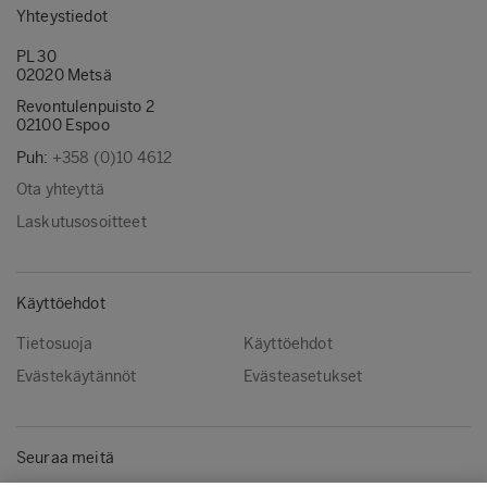
Yhteystiedot
PL 30
02020 Metsä
Revontulenpuisto 2
02100 Espoo
Puh:
+358 (0)10 4612
Ota yhteyttä
Laskutusosoitteet
Käyttöehdot
Tietosuoja
Käyttöehdot
Evästekäytännöt
Evästeasetukset
Seuraa meitä