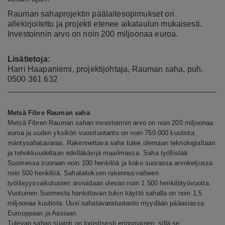
Rauman sahaprojektin päälaitesopimukset on
allekirjoitettu ja projekti etenee aikataulun mukaisesti.
Investoinnin arvo on noin 200 miljoonaa euroa.
Lisätietoja:
Harri Haapaniemi, projektijohtaja, Rauman saha, puh.
0
500 361 632
Metsä Fibre Rauman saha
Metsä Fibren Rauman sahan investoinnin arvo on noin 200 miljoonaa
euroa ja uuden yksikön vuosituotanto on noin 750 000 kuutiota
mäntysahatavaraa. Rakennettava saha tulee olemaan teknologialtaan
ja tehokkuudeltaan edelläkävijä maailmassa. Saha työllistää
Suomessa suoraan noin 100 henkilöä ja koko suorassa arvoketjussa
noin 500 henkilöä. Sahalaitoksen rakennusvaiheen
työllisyysvaikutusten arvioidaan olevan noin 1 500 henkilötyövuotta.
Vuotuinen Suomesta hankittavan tukin käyttö sahalla on noin 1,5
miljoonaa kuutiota. Uusi sahatavaratuotanto myydään pääasiassa
Eurooppaan ja Aasiaan.
Tulevan sahan sijainti on logistisesti erinomainen, sillä se