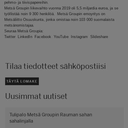
pehmo- ja tiivispapereihin.
Metsä Groupin liikevaihto vuonna 2019 oli 5,5 miljardia euroa, ja se
työllistää noin 9 300 henkilöä. Metsä Groupin emoyritys on
Metsäliitto Osuuskunta, jonka omistaa noin 103 000 suomalaista
metsänomistajaa.
Seuraa Metsä Groupia:
Twitter
LinkedIn
Facebook
YouTube
Instagram
Slideshare
Tilaa tiedotteet sähköpostiisi
TÄYTÄ LOMAKE
Uusimmat uutiset
Tulipalo Metsä Groupin Rauman sahan
sahalinjalla