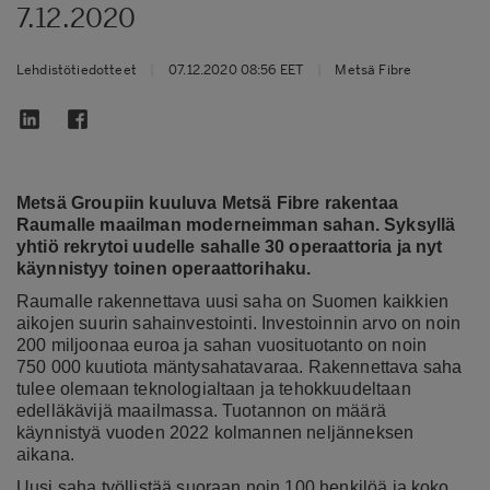
7.12.2020
Lehdistötiedotteet
|
07.12.2020 08:56 EET
|
Metsä Fibre
Metsä Groupiin kuuluva Metsä Fibre rakentaa
Raumalle maailman moderneimman sahan. Syksyllä
yhtiö rekrytoi uudelle sahalle 30 operaattoria ja nyt
käynnistyy toinen operaattorihaku.
Raumalle rakennettava uusi saha on Suomen kaikkien
aikojen suurin sahainvestointi. Investoinnin arvo on noin
200 miljoonaa euroa ja sahan vuosituotanto on noin
750 000 kuutiota mäntysahatavaraa. Rakennettava saha
tulee olemaan teknologialtaan ja tehokkuudeltaan
edelläkävijä maailmassa. Tuotannon on määrä
käynnistyä vuoden 2022 kolmannen neljänneksen
aikana.
Uusi saha työllistää suoraan noin 100 henkilöä ja koko