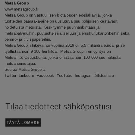
Metsä Group
www.metsagroup.fi
Metsä Group on vastuullisen biotalouden edelläkävijä, jonka
tuotteiden pääraaka-aine on uusiutuva puu pohjoisen kestävästi
hoidetuista metsistä. Keskitymme puunhankintaan ja
metsäpalveluihin, puutuotteisiin, selluun ja ensikuitukartonkeihin sekä
pehmo- ja tiivispapereihin.
Metsä Groupin liikevaihto vuonna 2019 oli 5,5 miljardia euroa, ja se
työllistää noin 9 300 henkilöä. Metsä Groupin emoyritys on
Metsäliitto Osuuskunta, jonka omistaa noin 100 000 suomalaista
metsänomistajaa.
Seuraa Metsä Groupia:
Twitter
LinkedIn
Facebook
YouTube
Instagram
Slideshare
Tilaa tiedotteet sähköpostiisi
TÄYTÄ LOMAKE