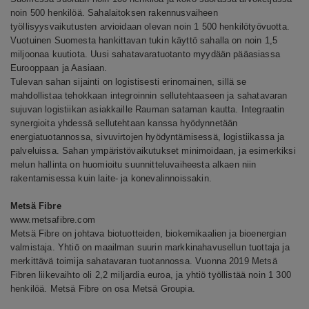
noin 500 henkilöä. Sahalaitoksen rakennusvaiheen
työllisyysvaikutusten arvioidaan olevan noin 1 500 henkilötyövuotta.
Vuotuinen Suomesta hankittavan tukin käyttö sahalla on noin 1,5
miljoonaa kuutiota. Uusi sahatavaratuotanto myydään pääasiassa
Eurooppaan ja Aasiaan.
Tulevan sahan sijainti on logistisesti erinomainen, sillä se
mahdollistaa tehokkaan integroinnin sellutehtaaseen ja sahatavaran
sujuvan logistiikan asiakkaille Rauman sataman kautta. Integraatin
synergioita yhdessä sellutehtaan kanssa hyödynnetään
energiatuotannossa, sivuvirtojen hyödyntämisessä, logistiikassa ja
palveluissa. Sahan ympäristövaikutukset minimoidaan, ja esimerkiksi
melun hallinta on huomioitu suunnitteluvaiheesta alkaen niin
rakentamisessa kuin laite- ja konevalinnoissakin.
Metsä Fibre
www.metsafibre.com
Metsä Fibre on johtava biotuotteiden, biokemikaalien ja bioenergian
valmistaja. Yhtiö on maailman suurin markkinahavusellun tuottaja ja
merkittävä toimija sahatavaran tuotannossa. Vuonna 2019 Metsä
Fibren liikevaihto oli 2,2 miljardia euroa, ja yhtiö työllistää noin 1 300
henkilöä. Metsä Fibre on osa Metsä Groupia.