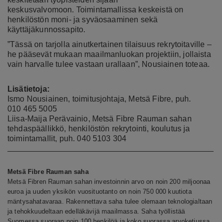
keskusvalvomoon. Toimintamallissa keskeistä on
henkilöstön moni- ja syväosaaminen sekä
käyttäjäkunnossapito.
”Tässä on tarjolla ainutkertainen tilaisuus rekrytoitaville –
he pääsevät mukaan maailmanluokan projektiin, jollaista
vain harvalle tulee vastaan urallaan”, Nousiainen toteaa.
Lisätietoja:
Ismo Nousiainen, toimitusjohtaja, Metsä Fibre, puh.
010 465 5005
Liisa-Maija Perävainio, Metsä Fibre Rauman sahan
tehdaspäällikkö, henkilöstön rekrytointi, koulutus ja
toimintamallit, puh. 040 5103 304
Metsä Fibre Rauman saha
Metsä Fibren Rauman sahan investoinnin arvo on noin 200 miljoonaa
euroa ja uuden yksikön vuosituotanto on noin 750 000 kuutiota
mäntysahatavaraa. Rakennettava saha tulee olemaan teknologialtaan
ja tehokkuudeltaan edelläkävijä maailmassa. Saha työllistää
Suomessa suoraan noin 100 henkilöä ja koko suorassa arvoketjussa