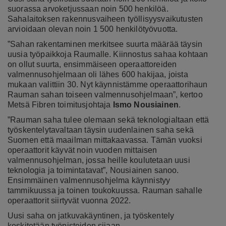
suorassa arvoketjussaan noin 500 henkilöä.
Sahalaitoksen rakennusvaiheen työllisyysvaikutusten
arvioidaan olevan noin 1 500 henkilötyövuotta.
”Sahan rakentaminen merkitsee suurta määrää täysin
uusia työpaikkoja Raumalle. Kiinnostus sahaa kohtaan
on ollut suurta, ensimmäiseen operaattoreiden
valmennusohjelmaan oli lähes 600 hakijaa, joista
mukaan valittiin 30. Nyt käynnistämme operaattorihaun
Rauman sahan toiseen valmennusohjelmaan”, kertoo
Metsä Fibren toimitusjohtaja
Ismo Nousiainen
.
”Rauman saha tulee olemaan sekä teknologialtaan että
työskentelytavaltaan täysin uudenlainen saha sekä
Suomen että maailman mittakaavassa. Tämän vuoksi
operaattorit käyvät noin vuoden mittaisen
valmennusohjelman, jossa heille koulutetaan uusi
teknologia ja toimintatavat”, Nousiainen sanoo.
Ensimmäinen valmennusohjelma käynnistyy
tammikuussa ja toinen toukokuussa. Rauman sahalle
operaattorit siirtyvät vuonna 2022.
Uusi saha on jatkuvakäyntinen, ja työskentely
keskitetään työpisteiden sijaan