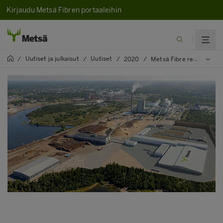
Kirjaudu Metsä Fibren portaaleihin
Uutiset ja julkaisut
Uutiset
/
/
/
2020
/
Metsä Fibre rekrytoi lisää operaattoreita uudelle Rauman sahalle