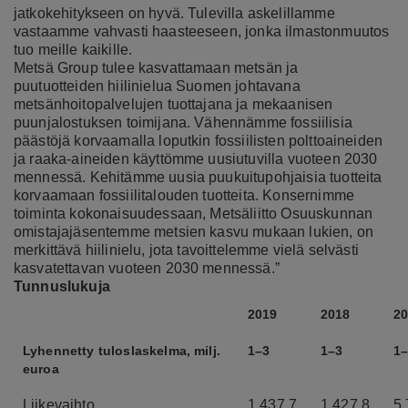
jatkokehitykseen on hyvä. Tulevilla askelillamme
vastaamme vahvasti haasteeseen, jonka ilmastonmuutos
tuo meille kaikille.
Metsä Group tulee kasvattamaan metsän ja
puutuotteiden hiilinielua Suomen johtavana
metsänhoitopalvelujen tuottajana ja mekaanisen
puunjalostuksen toimijana. Vähennämme fossiilisia
päästöjä korvaamalla loputkin fossiilisten polttoaineiden
ja raaka-aineiden käyttömme uusiutuvilla vuoteen 2030
mennessä. Kehitämme uusia puukuitupohjaisia tuotteita
korvaamaan fossiilitalouden tuotteita.
Konsernimme
toiminta kokonaisuudessaan, Metsäliitto Osuuskunnan
omistajajäsentemme metsien kasvu mukaan lukien, on
merkittävä hiilinielu, jota tavoittelemme vielä selvästi
kasvatettavan vuoteen 2030 mennessä.”
Tunnuslukuja
2019
2018
2
Lyhennetty tuloslaskelma, milj.
1–3
1–3
1
euroa
Liikevaihto
1 437,7
1 427,8
5 