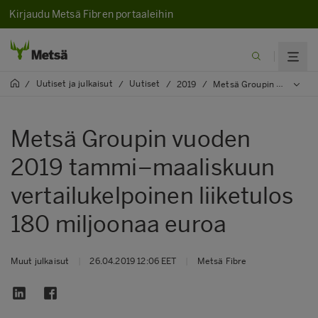
Kirjaudu Metsä Fibren portaaleihin
Uutiset ja julkaisut
Uutiset
/
/
/
2019
/
Metsä Groupin vuoden 2019 tammi–maaliskuun vertailukelpoinen liiketulos 180 miljoonaa euroa
Metsä Groupin vuoden
2019 tammi–maaliskuun
vertailukelpoinen liiketulos
180 miljoonaa euroa
Muut julkaisut
|
26.04.2019 12:06 EET
|
Metsä Fibre