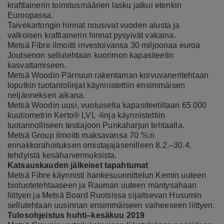
kraftlainerin toimitusmäärien lasku jatkui etenkin
Euroopassa.
Taivekartongin hinnat nousivat vuoden alusta ja
valkoisen kraftlainerin hinnat pysyivät vakaina.
Metsä Fibre ilmoitti investoivansa 30 miljoonaa euroa
Joutsenon sellutehtaan kuorimon kapasiteetin
kasvattamiseen.
Metsä Woodin Pärnuun rakentaman koivuvaneritehtaan
loputkin tuotantolinjat käynnistettiin ensimmäisen
neljänneksen aikana.
Metsä Woodin
uusi, vuotuiselta kapasiteetiltaan 65 000
kuutiometrin Kerto® LVL -linja käynnistettiin
tuotannolliseen testiajoon Punkaharjun tehtaalla.
Metsä Group ilmoitti maksavansa 70 %:n
ennakkorahoituksen omistajajäsenilleen 8.2.–30.4.
tehdyistä kesäharvennuksista.
Katsauskauden jälkeiset tapahtumat
Metsä Fibre käynnisti hankesuunnittelun Kemin uuteen
biotuotetehtaaseen ja Rauman uuteen mäntysahaan
liittyen ja Metsä Board Ruotsissa sijaitsevan Husumin
sellutehtaan uusinnan ensimmäiseen vaiheeseen liittyen.
Tulosohjeistus huhti–kesäkuu 2019