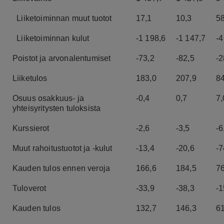
Liiketoiminnan muut tuotot
17,1
10,3
58
Liiketoiminnan kulut
-1 198,6
-1 147,7
-4
Poistot ja arvonalentumiset
-73,2
-82,5
-2
Liiketulos
183,0
207,9
8
Osuus osakkuus- ja
-0,4
0,7
7,
yhteisyritysten tuloksista
Kurssierot
-2,6
-3,5
-6
Muut rahoitustuotot ja -kulut
-13,4
-20,6
-7
Kauden tulos ennen veroja
166,6
184,5
7
Tuloverot
-33,9
-38,3
-1
Kauden tulos
132,7
146,3
6