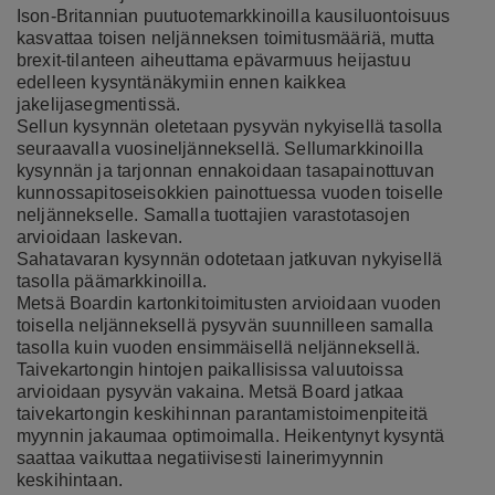
Ison-Britannian puutuotemarkkinoilla kausiluontoisuus
kasvattaa toisen neljänneksen toimitusmääriä, mutta
brexit-tilanteen aiheuttama epävarmuus heijastuu
edelleen kysyntänäkymiin ennen kaikkea
jakelijasegmentissä.
Sellun kysynnän oletetaan pysyvän nykyisellä tasolla
seuraavalla vuosineljänneksellä. Sellumarkkinoilla
kysynnän ja tarjonnan ennakoidaan tasapainottuvan
kunnossapitoseisokkien painottuessa vuoden toiselle
neljännekselle. Samalla tuottajien varastotasojen
arvioidaan laskevan.
Sahatavaran kysynnän odotetaan jatkuvan nykyisellä
tasolla päämarkkinoilla.
Metsä Boardin kartonkitoimitusten arvioidaan vuoden
toisella neljänneksellä pysyvän suunnilleen samalla
tasolla kuin vuoden ensimmäisellä neljänneksellä.
Taivekartongin hintojen paikallisissa valuutoissa
arvioidaan pysyvän vakaina. Metsä Board jatkaa
taivekartongin keskihinnan parantamistoimenpiteitä
myynnin jakaumaa optimoimalla. Heikentynyt kysyntä
saattaa vaikuttaa negatiivisesti lainerimyynnin
keskihintaan.