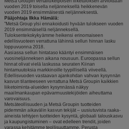
Metsä Groupin vertailukelpoisen liiketuloksen arvioidaan
vuoden 2019 toisella neljänneksellä heikkenevän
vuoden 2019 ensimmäisestä neljänneksestä.
Pääjohtaja Ilkka Hämälä:
”Metsä Group ylsi ennakoidusti hyvään tulokseen vuoden
2019 ensimmäisellä neljänneksellä.
Tuloksentekokykyämme heikensi erinomaiseen
edellisvuoteen verrattuna lähinnä sellun hinnan lasku
loppuvuonna 2018.
Aasiassa sellun hintataso kääntyi ensimmäisen
vuosineljänneksen aikana nousuun. Euroopassa sellun
hinnat olivat vielä laskussa seuraten Kiinan
hintamuutoksia markkinoille tyypillisellä viiveellä.
Edellisvuoden vastaavan ajankohdan vahvan kysynnän
kasvun tilanteeseen verrattuna Metsä Groupin kaikkien
liiketoiminta-alueiden kysynnässä näkyy
maailmankaupan epävarmuustekijöiden aiheuttama
varovaisuus.
Metsäteollisuuden ja Metsä Groupin tuotteiden
pidemmän aikavälin kasvun tekijät – uusiutuvista raaka-
aineista tehtyjen tuotteiden kysyntä, globaali talouskasvu
ja kaupungistuminen – ovat edelleen trendit, joiden
varassa kehitämme teollisuuttamme. Perusta