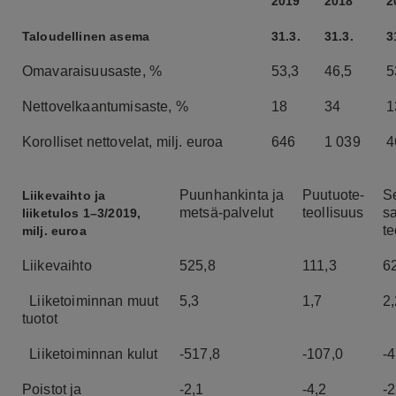
2019
2018
2
Taloudellinen asema
31.3.
31.3.
3
Omavaraisuusaste, %
53,3
46,5
5
Nettovelkaantumisaste, %
18
34
1
Korolliset nettovelat, milj. euroa
646
1 039
4
Puunhankinta
ja
Puutuote-
S
Liikevaihto ja
metsä-
palvelut
teollisuus
s
liiketulos
1–3/2019,
te
milj. euroa
Liikevaihto
525,8
111,3
6
Liiketoiminnan muut
5,3
1,7
2,
tuotot
Liiketoiminnan kulut
-517,8
-107,0
-
Poistot ja
-2,1
-4,2
-2