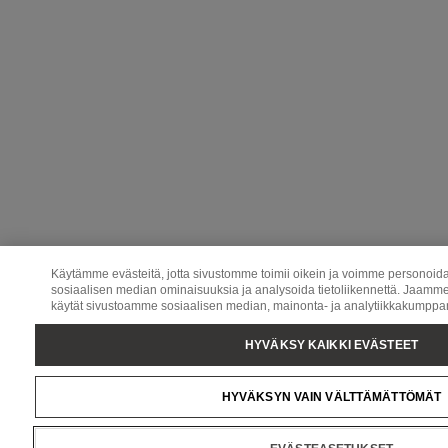
Käytämme evästeitä, jotta sivustomme toimii oikein ja voimme personoida 
sosiaalisen median ominaisuuksia ja analysoida tietoliikennettä. Jaamme 
käytät sivustoamme sosiaalisen median, mainonta- ja analytiikkakump
HYVÄKSY KAIKKI EVÄSTEET
HYVÄKSYN VAIN VÄLTTÄMÄTTÖMÄT