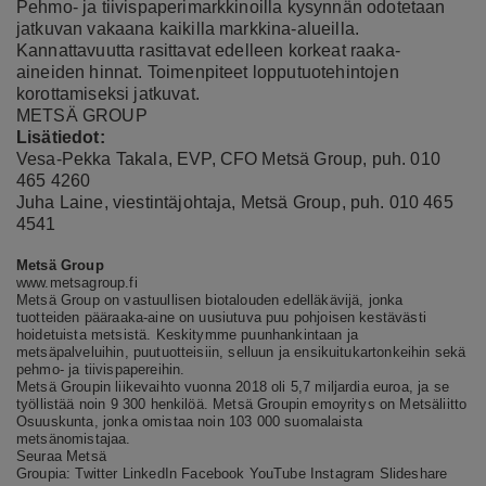
Pehmo- ja tiivispaperimarkkinoilla kysynnän odotetaan
jatkuvan vakaana kaikilla markkina-alueilla.
Kannattavuutta rasittavat edelleen korkeat raaka-
aineiden hinnat. Toimenpiteet lopputuotehintojen
korottamiseksi jatkuvat.
METSÄ GROUP
Lisätiedot:
Vesa-Pekka Takala, EVP, CFO Metsä Group, puh. 010
465 4260
Juha Laine, viestintäjohtaja, Metsä Group, puh. 010 465
4541
Metsä Group
www.metsagroup.fi
Metsä Group on vastuullisen biotalouden edelläkävijä, jonka
tuotteiden pääraaka-aine on uusiutuva puu pohjoisen kestävästi
hoidetuista metsistä. Keskitymme puunhankintaan ja
metsäpalveluihin, puutuotteisiin, selluun ja ensikuitukartonkeihin sekä
pehmo- ja tiivispapereihin.
Metsä Groupin liikevaihto vuonna 2018 oli 5,7 miljardia euroa, ja se
työllistää noin 9 300 henkilöä. Metsä Groupin emoyritys on Metsäliitto
Osuuskunta, jonka omistaa noin 103 000 suomalaista
metsänomistajaa.
Seuraa Metsä
Groupia:
Twitter
LinkedIn
Facebook
YouTube
Instagram
Slideshare