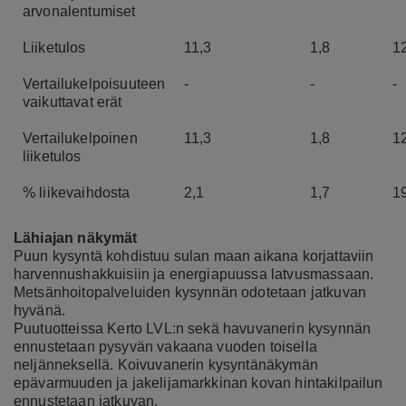
arvonalentumiset
Liiketulos
11,3
1,8
1
Vertailukelpoisuuteen
-
-
-
vaikuttavat erät
Vertailukelpoinen
11,3
1,8
1
liiketulos
% liikevaihdosta
2,1
1,7
1
Lähiajan näkymät
Puun kysyntä kohdistuu sulan maan aikana korjattaviin
harvennushakkuisiin ja energiapuussa latvusmassaan.
Metsänhoitopalveluiden kysynnän odotetaan jatkuvan
hyvänä.
Puutuotteissa Kerto LVL:n sekä havuvanerin kysynnän
ennustetaan pysyvän vakaana vuoden toisella
neljänneksellä. Koivuvanerin kysyntänäkymän
epävarmuuden ja jakelijamarkkinan kovan hintakilpailun
ennustetaan jatkuvan.