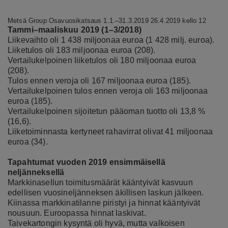
Metsä Group Osavuosikatsaus 1.1.–31.3.2019 26.4.2019 kello 12
Tammi–maaliskuu
2019 (1–3/2018)
Liikevaihto oli 1 438 miljoonaa euroa (1 428 milj. euroa).
Liiketulos oli 183 miljoonaa euroa (208).
Vertailukelpoinen liiketulos oli 180 miljoonaa euroa
(208).
Tulos ennen veroja oli 167 miljoonaa euroa (185).
Vertailukelpoinen tulos ennen veroja oli 163 miljoonaa
euroa (185).
Vertailukelpoinen sijoitetun pääoman tuotto oli 13,8 %
(16,6).
Liiketoiminnasta kertyneet rahavirrat olivat 41 miljoonaa
euroa (34).
Tapahtumat vuoden
2019
ensimmäisellä
neljänneksellä
Markkinasellun toimitusmäärät kääntyivät kasvuun
edellisen vuosineljänneksen äkillisen laskun jälkeen.
Kiinassa markkinatilanne piristyi ja hinnat kääntyivät
nousuun. Euroopassa hinnat laskivat.
Taivekartongin kysyntä oli hyvä, mutta valkoisen