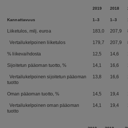
2019
2018
Kannattavuus
1–3
1–3
Liiketulos, milj. euroa
183,0
207,9
Vertailukelpoinen liiketulos
179,7
207,9
% liikevaihdosta
12,5
14,6
Sijoitetun pääoman tuotto, %
14,1
16,6
Vertailukelpoinen sijoitetun pääoman
13,8
16,6
tuotto
Oman pääoman tuotto, %
14,5
19,4
Vertailukelpoinen oman pääoman
14,1
19,4
tuotto