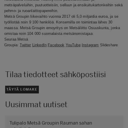
metsäpalveluihin, puutuotteisiin, selluun ja ensikuitukartonkeihin sekä
pehmo- ja ruoanlaittopapereihin.
Metsä Groupin liikevaihto vuonna 2017 oli 5,0 miljardia euroa, ja se
työllistää noin 9 100 henkilöä. Konsernilla on toimintaa lähes 30
maassa. Metsä Groupin emoyritys on Metsäliitto Osuuskunta, jonka
omistaa noin 104 000 suomalaista metsänomistajaa.
Seuraa Metsä
Groupia:
Twitter
LinkedIn
Facebook
YouTube
Instagram
Slideshare
Tilaa tiedotteet sähköpostiisi
TÄYTÄ LOMAKE
Uusimmat uutiset
Tulipalo Metsä Groupin Rauman sahan