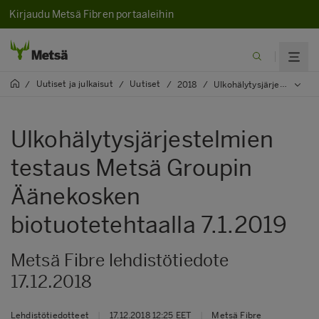
Kirjaudu Metsä Fibren portaaleihin
Uutiset ja julkaisut
Uutiset
/
/
/
2018
/
Ulkohälytysjärjestelmien testaus Metsä Groupin Äänekosken biotuotetehtaalla 7.1.2019
Ulkohälytysjärjestelmien
testaus Metsä Groupin
Äänekosken
biotuotetehtaalla 7.1.2019
Metsä Fibre lehdistötiedote
17.12.2018
Lehdistötiedotteet
|
17.12.2018 12:25 EET
|
Metsä Fibre