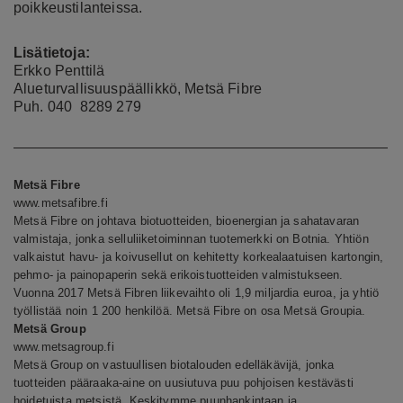
poikkeustilanteissa.
Lisätietoja:
Erkko Penttilä
Alueturvallisuuspäällikkö, Metsä Fibre
Puh. 040 8289 279
Metsä Fibre
www.metsafibre.fi
Metsä Fibre on johtava biotuotteiden, bioenergian ja sahatavaran
valmistaja, jonka selluliiketoiminnan tuotemerkki on Botnia. Yhtiön
valkaistut havu- ja koivusellut on kehitetty korkealaatuisen kartongin,
pehmo- ja painopaperin sekä erikoistuotteiden valmistukseen.
Vuonna 2017 Metsä Fibren liikevaihto oli 1,9 miljardia euroa, ja yhtiö
työllistää noin 1 200 henkilöä. Metsä Fibre on osa Metsä Groupia.
Metsä Group
www.metsagroup.fi
Metsä Group on vastuullisen biotalouden edelläkävijä, jonka
tuotteiden pääraaka-aine on uusiutuva puu pohjoisen kestävästi
hoidetuista metsistä. Keskitymme puunhankintaan ja