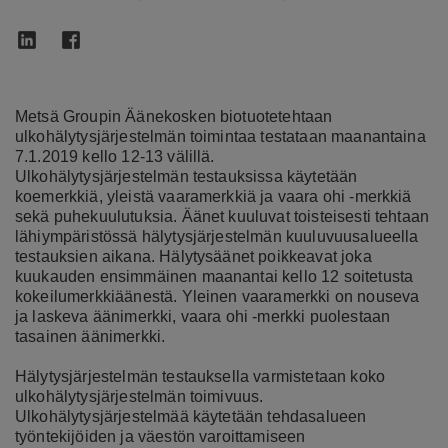
Metsä Groupin Äänekosken biotuotetehtaan
ulkohälytysjärjestelmän toimintaa testataan maanantaina
7.1.2019 kello 12-13 välillä.
Ulkohälytysjärjestelmän testauksissa käytetään
koemerkkiä, yleistä vaaramerkkiä ja vaara ohi -merkkiä
sekä puhekuulutuksia. Äänet kuuluvat toisteisesti tehtaan
lähiympäristössä hälytysjärjestelmän kuuluvuusalueella
testauksien aikana. Hälytysäänet poikkeavat joka
kuukauden ensimmäinen maanantai kello 12 soitetusta
kokeilumerkkiäänestä. Yleinen vaaramerkki on nouseva
ja laskeva äänimerkki, vaara ohi -merkki puolestaan
tasainen äänimerkki.
Hälytysjärjestelmän testauksella varmistetaan koko
ulkohälytysjärjestelmän toimivuus.
Ulkohälytysjärjestelmää käytetään tehdasalueen
työntekijöiden ja väestön varoittamiseen