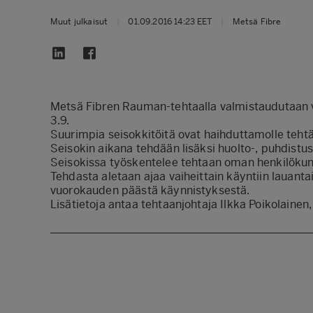
Muut julkaisut
|
01.09.2016 14:23 EET
|
Metsä Fibre
Metsä Fibren Rauman-tehtaalla valmistaudutaan v
3.9.
Suurimpia seisokkitöitä ovat haihduttamolle teht
Seisokin aikana tehdään lisäksi huolto-, puhdistus-
Seisokissa työskentelee tehtaan oman henkilökun
Tehdasta aletaan ajaa vaiheittain käyntiin lauant
vuorokauden päästä käynnistyksestä.
Lisätietoja antaa tehtaanjohtaja Ilkka Poikolaine