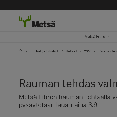
Metsä Fibre
/
Uutiset ja julkaisut
/
Uutiset
/
2016
/
Rauman tehd
Rauman tehdas valm
Metsä Fibren Rauman-tehtaalla v
pysäytetään lauantaina 3.9.