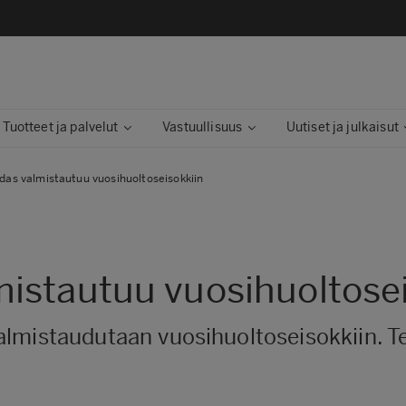
Tuotteet ja palvelut
Vastuullisuus
Uutiset ja julkaisut
as valmistautuu vuosihuoltoseisokkiin
istautuu vuosihuoltosei
almistaudutaan vuosihuoltoseisokkiin. T