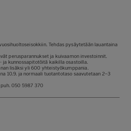
uosihuoltoseisokkiin. Tehdas pysäytetään lauantaina
ävät perusparannukset ja kuivaamon investoinnit.
 ja kunnossapitotöitä kaikilla osastoilla.
nan lisäksi yli 600 yhteistyökumppania.
aina 10.9. ja normaali tuotantotaso saavutetaan 2–3
n, puh. 050 5987 370