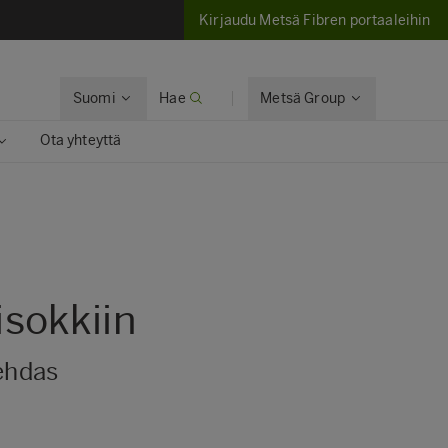
Kirjaudu Metsä Fibren portaaleihin
Suomi
Hae
Metsä Group
Ota yhteyttä
sokkiin
ehdas