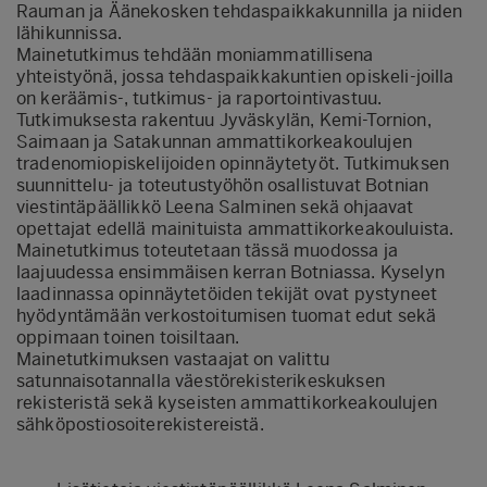
Rauman ja Äänekosken tehdaspaikkakunnilla ja niiden
lähikunnissa.
Mainetutkimus tehdään moniammatillisena
yhteistyönä, jossa tehdaspaikkakuntien opiskeli-joilla
on keräämis-, tutkimus- ja raportointivastuu.
Tutkimuksesta rakentuu Jyväskylän, Kemi-Tornion,
Saimaan ja Satakunnan ammattikorkeakoulujen
tradenomiopiskelijoiden opinnäytetyöt. Tutkimuksen
suunnittelu- ja toteutustyöhön osallistuvat Botnian
viestintäpäällikkö Leena Salminen sekä ohjaavat
opettajat edellä mainituista ammattikorkeakouluista.
Mainetutkimus toteutetaan tässä muodossa ja
laajuudessa ensimmäisen kerran Botniassa. Kyselyn
laadinnassa opinnäytetöiden tekijät ovat pystyneet
hyödyntämään verkostoitumisen tuomat edut sekä
oppimaan toinen toisiltaan.
Mainetutkimuksen vastaajat on valittu
satunnaisotannalla väestörekisterikeskuksen
rekisteristä sekä kyseisten ammattikorkeakoulujen
sähköpostiosoiterekistereistä.