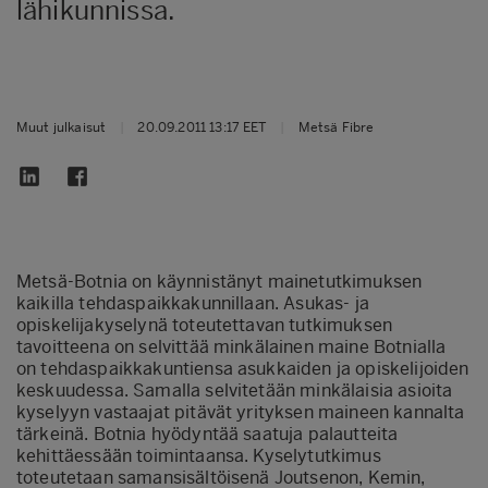
lähikunnissa.
Muut julkaisut
|
20.09.2011 13:17 EET
|
Metsä Fibre
Metsä-Botnia on käynnistänyt mainetutkimuksen
kaikilla tehdaspaikkakunnillaan. Asukas- ja
opiskelijakyselynä toteutettavan tutkimuksen
tavoitteena on selvittää minkälainen maine Botnialla
on tehdaspaikkakuntiensa asukkaiden ja opiskelijoiden
keskuudessa. Samalla selvitetään minkälaisia asioita
kyselyyn vastaajat pitävät yrityksen maineen kannalta
tärkeinä. Botnia hyödyntää saatuja palautteita
kehittäessään toimintaansa. Kyselytutkimus
toteutetaan samansisältöisenä Joutsenon, Kemin,