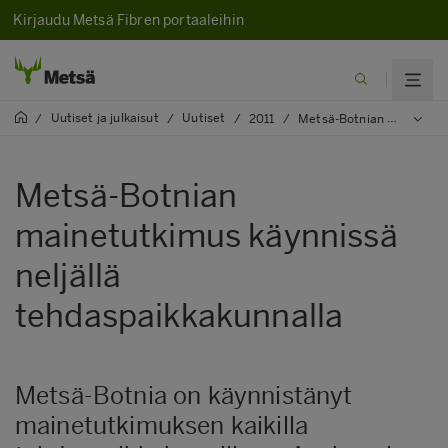
Kirjaudu Metsä Fibren portaaleihin
Uutiset ja julkaisut
Uutiset
/
/
/
2011
/
Metsä-Botnian mainetutkimus käynnissä neljällä tehdaspaikkakunnalla
Metsä-Botnian
mainetutkimus käynnissä
neljällä
tehdaspaikkakunnalla
Metsä-Botnia on käynnistänyt
mainetutkimuksen kaikilla