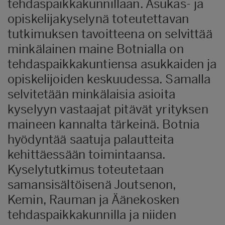
tehdaspaikkakunnillaan. Asukas- ja
opiskelijakyselynä toteutettavan
tutkimuksen tavoitteena on selvittää
minkälainen maine Botnialla on
tehdaspaikkakuntiensa asukkaiden ja
opiskelijoiden keskuudessa. Samalla
selvitetään minkälaisia asioita
kyselyyn vastaajat pitävät yrityksen
maineen kannalta tärkeinä. Botnia
hyödyntää saatuja palautteita
kehittäessään toimintaansa.
Kyselytutkimus toteutetaan
samansisältöisenä Joutsenon,
Kemin, Rauman ja Äänekosken
tehdaspaikkakunnilla ja niiden