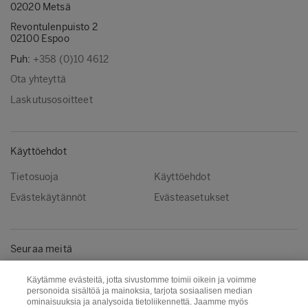
02020 Metsä
Revontulenpuisto 2
02100 Espoo
Puh:
+358 (0)10 4612
Ota yhteyttä
Laskutusosoitteet
Käyttöehdot
Tietosuoja
Käyttöehdot
Evästekäytännöt
Evästeasetukset
Seuraa meitä
LinkedIn
Käytämme evästeitä, jotta sivustomme toimii oikein ja voimme
personoida sisältöä ja mainoksia, tarjota sosiaalisen median
ominaisuuksia ja analysoida tietoliikennettä. Jaamme myös