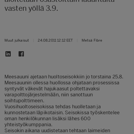
vasten yöllä 3.9.
Muut julkaisut
|
24.08.2011 12:12 EET
|
Metsä Fibre
Meesauuni ajetaan huoltoseisokkiin jo torstaina 25.8.
Meesauunin ollessa huollossa ohjataan prosessissa
syntyvät väkevät hajukaasut poltettavaksi
varapolttojärjestelmään, niin sanottuun
soihtupolttimeen.
Vuosihuoltoseisokissa tehdas huolletaan ja
kunnostetaan läpikotaisin. Seisokissa työskentelee
oman henkilökunnan lisäksi lähes 600
yhteistyökumppania.
Seisokin aikana uudistetaan tehtaan laimeiden