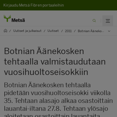
Kirjaudu Metsä Fibren portaaleihin
Uutiset ja julkaisut
Uutiset
/
/
/
2011
/
Botnian Äänekosken tehtaalla valmistaudutaan vuosihuoltoseisokkiin
Botnian Äänekosken
tehtaalla valmistaudutaan
vuosihuoltoseisokkiin
Botnian Äänekosken tehtaalla
pidetään vuosihuoltoseisokki viikolla
35. Tehtaan alasajo alkaa osastoittain
lauantai-iltana 27.8. Tehtaan ylösajo
aloitetaan osastoittain lauantaita