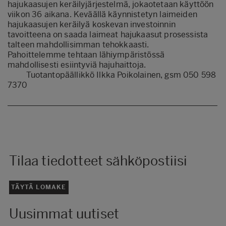
hajukaasujen keräilyjärjestelmä, jokaotetaan käyttöön
viikon 36 aikana. Keväällä käynnistetyn laimeiden
hajukaasujen keräilyä koskevan investoinnin
tavoitteena on saada laimeat hajukaasut prosessista
talteen mahdollisimman tehokkaasti.
Pahoittelemme tehtaan lähiympäristössä
mahdollisesti esiintyviä hajuhaittoja.
Tuotantopäällikkö Ilkka Poikolainen, gsm 050 598
7370
Tilaa tiedotteet sähköpostiisi
TÄYTÄ LOMAKE
Uusimmat uutiset