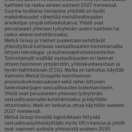
tuotteen tai raaka-aineen vuoteen 2027 mennessä.
Suurina teollisina toimijoina yhtiöillä on hyvät
mahdollisuudet vähentää metsäteollisuuden
arvoketjun ympäristövaikutuksia. Yhtiöt ovat
perustaneet yhteisen työryhmän uuden tuotteen tai
raaka-aineen kehittämiseksi.
Metsä Group ja Valmet puolestaan kehittävät
yhteistyössä kattavaa vastuullisuuden toimintamallia
liittyen teknologia- ja kunnossapitoinvestointeihin.
Toimintamalli sisältää vastuullisuuden eri teemat
ottaen huomioon ympäristön, yhteiskuntavastuun ja
hyvän hallintotavan (ESG). Mallia on tarkoitus käyttää
Valmetin Metsä Groupille toimittamien
prosessikokonaisuuksien sekä niihin liittyvien
hankintaketjujen vastuullisuuden todentamiseen.
Yhtiöt ovat perustaneet yhteisen työryhmän
vastuullisuusmallin kehittämiseksi ja käyttöön
ottamiseksi. Malli on tarkoitus ottaa käyttöön vuoteen
2027 mennessä.
Metsä Group tiivistää logistiikkaan liittyvää
vastuullisuusyhteistyötään myös VR:n kanssa ja yhtiöt
ovat sopineet uudesta yhteisestä vuoteen 2030