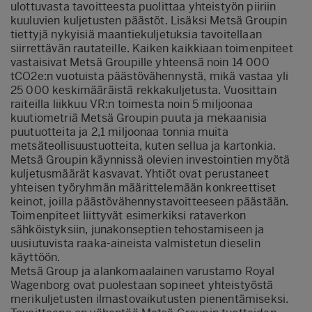
ulottuvasta tavoitteesta puolittaa yhteistyön piiriin
kuuluvien kuljetusten päästöt. Lisäksi Metsä Groupin
tiettyjä nykyisiä maantiekuljetuksia tavoitellaan
siirrettävän rautateille. Kaiken kaikkiaan toimenpiteet
vastaisivat Metsä Groupille yhteensä noin 14 000
tCO2e:n vuotuista päästövähennystä, mikä vastaa yli
25 000 keskimääräistä rekkakuljetusta. Vuosittain
raiteilla liikkuu VR:n toimesta noin 5 miljoonaa
kuutiometriä Metsä Groupin puuta ja mekaanisia
puutuotteita ja 2,1 miljoonaa tonnia muita
metsäteollisuustuotteita, kuten sellua ja kartonkia.
Metsä Groupin käynnissä olevien investointien myötä
kuljetusmäärät kasvavat. Yhtiöt ovat perustaneet
yhteisen työryhmän määrittelemään konkreettiset
keinot, joilla päästövähennystavoitteeseen päästään.
Toimenpiteet liittyvät esimerkiksi rataverkon
sähköistyksiin, junakonseptien tehostamiseen ja
uusiutuvista raaka-aineista valmistetun dieselin
käyttöön.
Metsä Group ja alankomaalainen varustamo Royal
Wagenborg ovat puolestaan sopineet yhteistyöstä
merikuljetusten ilmastovaikutusten pienentämiseksi.