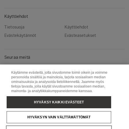
Käyttöehdot
Tietosuoja
Käyttöehdot
Evästekäytännöt
Evästeasetukset
Seuraa meitä
LinkedIn
Käytämme evästeitä, jotta sivustomme toimii oikein ja voimme
personoida sisältöä ja mainoksia, tarjota sosiaalisen median
ominaisuuksia ja analysoida tietoliikennettä. Jaamme myös
tietoja tavasta, jolla käytät sivustoamme sosiaalisen median,
Metsä Group
Metsä Wood
mainonta- ja analytiikkakumppaneidemme kanssaa.
Puunhankinta
Metsä Board
HYVÄKSY KAIKKI EVÄSTEET
Metsä Tissue
Metsä Spring
HYVÄKSYN VAIN VÄLTTÄMÄTTÖMÄT
Copyright © Metsä Group