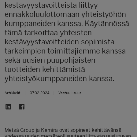
kestävyystavoitteista liittyy
ennakkoluulottomaan yhteistyöhön
kumppaneiden kanssa. Käytännössä
tämä tarkoittaa yhteisten
kestävyystavoitteiden sopimista
tärkeimpien toimittajiemme kanssa
sekä uusien puupohjaisten
tuotteiden kehittämistä
yhteistyökumppaneiden kanssa.
Artikkelit
|
07.02.2024
|
Vastuullisuus
Metsä Group ja Kemira ovat sopineet kehittävänsä
yhdessä uuden metsäteollisuuteen liittyvän uusiutuvan