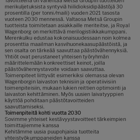
Tavoitteena on vähentää Metsä Groupin tuotteiden
merikuljetuksista syntyviä hiilidioksidipäästöjä 30
prosentilla (per tonni/maili) vuoden 2021 tasosta
vuoteen 2030 mennessä. Valtaosa Metsä Groupin
tuotteista toimitetaan asiakkaille meriteitse, ja Royal
Wagenborg on merkittävä merilogistiikkakumppani.
Merenkulku edustaa kokonaisuudessaan noin kolmea
prosenttia maailman kasvihuonekaasupäästöistä, ja
sen osalta on tärkeää saavuttaa päästövähennyksiä.
Yhtiöt ovat perustaneet yhteisen työryhmän
määrittelemään konkreettiset keinot, joilla
päästövähennystavoite voidaan saavuttaa.
Toimenpiteet liittyvät esimerkiksi olemassa olevan
Wagenborgin laivaston teknisiin ja operatiivisiin
toimenpiteisiin, mukaan lukien reittien optimointi ja
laivaston kehittäminen. Myös uusien laivatyyppien
käyttöä pohditaan päästötavoitteiden
saavuttamiseksi.
Toimenpiteitä kohti vuotta 2030
Sovimme yhteiset kestävyystavoitteet tärkeimpien
toimittajiemme kanssa
Kehitämme uusia puupohjaisia tuotteita
yhteistyökumppaneiden kanssa