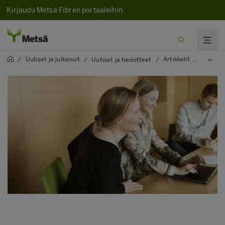
Kirjaudu Metsä Fibren portaaleihin
Uutiset ja julkaisut
Artikkelit
2024
/
/
Uutiset ja tiedotteet
/
/
/