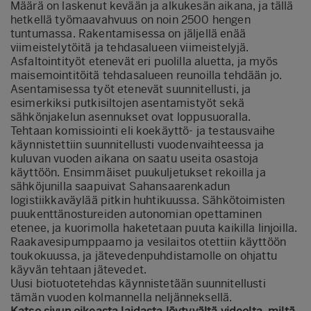
Määrä on laskenut kevään ja alkukesän aikana, ja tällä
hetkellä työmaavahvuus on noin 2500 hengen
tuntumassa. Rakentamisessa on jäljellä enää
viimeistelytöitä ja tehdasalueen viimeistelyjä.
Asfaltointityöt etenevät eri puolilla aluetta, ja myös
maisemointitöitä tehdasalueen reunoilla tehdään jo.
Asentamisessa työt etenevät suunnitellusti, ja
esimerkiksi putkisiltojen asentamistyöt sekä
sähkönjakelun asennukset ovat loppusuoralla.
Tehtaan komissiointi eli koekäyttö- ja testausvaihe
käynnistettiin suunnitellusti vuodenvaihteessa ja
kuluvan vuoden aikana on saatu useita osastoja
käyttöön. Ensimmäiset puukuljetukset rekoilla ja
sähköjunilla saapuivat Sahansaarenkadun
logistiikkaväylää pitkin huhtikuussa. Sähkötoimisten
puukenttänostureiden autonomian opettaminen
etenee, ja kuorimolla haketetaan puuta kaikilla linjoilla.
Raakavesipumppaamo ja vesilaitos otettiin käyttöön
toukokuussa, ja jätevedenpuhdistamolle on ohjattu
käyvän tehtaan jätevedet.
Uusi biotuotetehdas käynnistetään suunnitellusti
tämän vuoden kolmannella neljänneksellä.