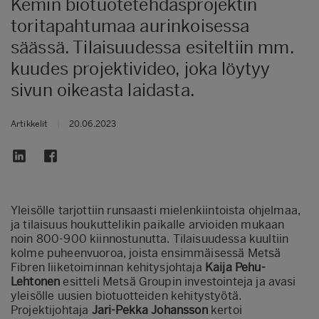
Kemin biotuotetehdasprojektin
toritapahtumaa aurinkoisessa
säässä. Tilaisuudessa esiteltiin mm.
kuudes projektivideo, joka löytyy
sivun oikeasta laidasta.
Artikkelit
|
20.06.2023
Yleisölle tarjottiin runsaasti mielenkiintoista ohjelmaa,
ja tilaisuus houkuttelikin paikalle arvioiden mukaan
noin 800-900 kiinnostunutta. Tilaisuudessa kuultiin
kolme puheenvuoroa, joista ensimmäisessä Metsä
Fibren liiketoiminnan kehitysjohtaja
Kaija Pehu-
Lehtonen
esitteli Metsä Groupin investointeja ja avasi
yleisölle uusien biotuotteiden kehitystyötä.
Projektijohtaja
Jari-Pekka Johansson
kertoi