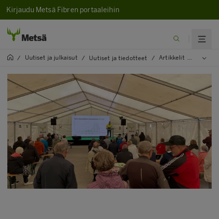
Kirjaudu Metsä Fibren portaaleihin
Uutiset ja julkaisut
Artikkelit
2023
/
/
Uutiset ja tiedotteet
/
/
/