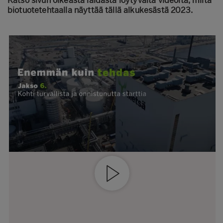
Katso sivun oikeasta laidasta löytyvältä videolta, miltä
biotuotetehtaalla näyttää tällä alkukesästä 2023.