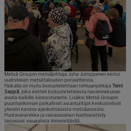
Metsä Groupin metsäjohtaja Juha Jumppanen kertoi
uudistavan metsätalouden periaatteista.
Paikalla oli myös biotuotetehtaan tehtaanjohtaja
Tomi
Seppä
, joka esitteli biotuotetehdasta havainnekuvan
avulla kaikille kiinnostuneille. Lisäksi Metsä Groupin
puunhankinnan paikalliset asiantuntijat keskustelivat
yleisön kanssa ajankohtaisista metsäasioista.
Puutavararekka ja raivaussahan huoltoesittely
tarjosivat visuaalista ihmeteltävää.