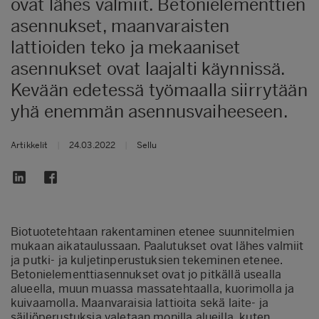
ovat lähes valmiit. Betonielementtien
asennukset, maanvaraisten
lattioiden teko ja mekaaniset
asennukset ovat laajalti käynnissä.
Kevään edetessä työmaalla siirrytään
yhä enemmän asennusvaiheeseen.
Artikkelit
|
24.03.2022
|
Sellu
Biotuotetehtaan rakentaminen etenee suunnitelmien
mukaan aikataulussaan. Paalutukset ovat lähes valmiit
ja putki- ja kuljetinperustuksien tekeminen etenee.
Betonielementtiasennukset ovat jo pitkällä usealla
alueella, muun muassa massatehtaalla, kuorimolla ja
kuivaamolla. Maanvaraisia lattioita sekä laite- ja
säiliöperustuksia valetaan monilla alueilla, kuten