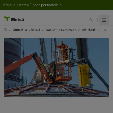
Kirjaudu Metsä Fibren portaaleihin
Uutiset ja julkaisut
Artikkelit
2022
/
/
Uutiset ja tiedotteet
/
/
/