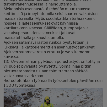
turbiinirakennuksessa ja haihduttamolla.
Mekaanisia asennustöitä tehdään muun muassa
keittimellä ja imeytintornilla sekä suurten valkaistun
massan torneilla. Myös soodakattilan teräsrakenne
nousee ja laiteasennukset ovat käynnissä
kattilarakennuksessa. Säiliöiden, pumppujen ja
valkaisupesureiden asennukset jatkuvat
massatehtaalla ja kaustistamolla.
Ajoksen satamavaraston runkoa pystytetään ja
julkisivu- ja kattoelementtien asennustyöt jatkuvat.
Ajoksen satamavarasto erottuu jo
web-kameran
kuvassa
.
110 kV-voimalinjan pylväiden perustustyöt on tehty ja
yli puolet pylväistä pystytetty. Voimalinjaa pitkin
biotuotetehtaalta tullaan toimittamaan sähköä
valtakunnan verkkoon.
Biotuotetehtaan työmaalla työskentelee päivittäin noin
1 300 työntekijää.