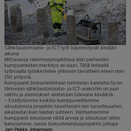
Sähköautomaatio- ja ICT-työt käynnistyvät kevään
aikana
Mittavassa rakennusprojektissa alan parhaiden
kumppaneiden merkitys on suuri. Tällä hetkellä
työmaalla työskentelee yhteisen tavoitteen eteen noin
150 yritystä.
Kumppanit biotuotetehtaan toiminnan kannalta hyvin
tärkeisiin sähköautomaatio- ja ICT-urakoihin on juuri
valittu ja asennukset aloitetaan tulevana keväänä.
– Edellytämme kaikilta kumppaneiltamme
sitoutumista projektin tavoitteisiin niin turvallisuuden,
aikataulun kuin laadun suhteen. Valitsemamme
kumppanit edustavat näitä arvoja ja sitoutuvat niihin
kanssamme, sanoo biotuotetehdasprojektin johtaja
Jari-Pekka Johansson
.