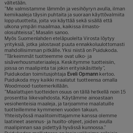
vältetään.
”Me valmistamme lämmön ja vesihöyryn avulla, ilman
kemikaaleja täysin puhtaita ja suoraan käyttövalmiita
lopputuotteita, joita voi käyttää sekä sisällä että
ulkona ympäri maailmaa, kaikissa ilmasto-
olosuhteissa”, Masalin sanoo.
Myös Suomenlahden eteläpuolelta Virosta löytyy
yrityksiä, jotka jalostavat puuta ennakkoluulottomasti
mahdollisimman pitkälle. Yksi niistä on Puidukoda.
”Tärkeimmät tuotteemme ovat ulko- ja
sisäverhousmateriaaleja. Keskitymme tuotteisiin,
joissa on maalipinta tai jokin erityiskäsittely”,
Puidukodan toimitusjohtaja
Eveli Opmann
kertoo.
Puidukoda myy kaikki maalatut tuotteensa omalla
Woodmood-tuotemerkillään.
”Maalattujen tuotteiden osuus on tällä hetkellä noin 15
prosenttia liikevaihdosta. Käytämme ainoastaan
vesiohenteisia maaleja, ja tarjoamme maalatuille
tuotteillemme kymmenen vuoden takuun.
Yhteistyössä maalitoimittajamme kanssa olemme
laatineet asennus- ja huolto-ohjeet, joiden avulla
maalipinnan saa pidettyä hyvässä kunnossa.”