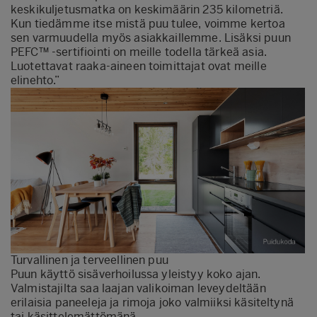
keskikuljetusmatka on keskimäärin 235 kilometriä.
Kun tiedämme itse mistä puu tulee, voimme kertoa
sen varmuudella myös asiakkaillemme. Lisäksi puun
PEFC™ -sertifiointi on meille todella tärkeä asia.
Luotettavat raaka-aineen toimittajat ovat meille
elinehto.”
Turvallinen ja terveellinen puu
Puun käyttö sisäverhoilussa yleistyy koko ajan.
Valmistajilta saa laajan valikoiman leveydeltään
erilaisia paneeleja ja rimoja joko valmiiksi käsiteltynä
tai käsittelemättömänä.