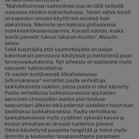
”Mahdollisimman luonnollinen puu on tällä hetkellä
suosiossa etenkin sisäverhoilussa. Toinen vahva trendi
on kapeiden rimojen käyttö niin seinissä kuin
alakatoissa. Näemme sen kaikissa globaaleissa
markkinointikanavissamme. Kovasti odotan, koska
leveät paneelit tulevat takaisin muotiin”, Masalin
sanoo.
Sekä kuluttajilla että suunnittelijoilla on paljon
kokemuksiin perustuvia käsityksiä ja mielipiteitä puun
terveysvaikutuksista. Nyt aiheesta on saatavana myös
runsaasti tutkimustietoa.
Yli vuoden kestäneessä itävaltalaisessa
tutkimuksessa* verrattiin puulla verhoiltuja
luokkahuoneita luokkiin, joissa puuta ei ollut käytetty.
Puulla verhoillussa luokkahuoneessa oppilaiden
aamuinen stressipiikki laantui pian kouluun
saapumisen jälkeen eikä palannut uudelleen toisin kuin
tavallisissa luokkahuoneissa. Puulla verhoillussa
luokkahuoneessa myös sydämen sykeväli kasvoi ja
koulun aiheuttaman stressin tuntemus pieneni.
Oikein käsiteltynä puupinta hengittää ja toimii myös
lämmön ja kosteuden tasapainottajina parantaen