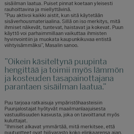
sisäilman laatua. Puiset pinnat koetaan yleisesti
rauhoittavina ja miellyttävinä.
”Puu aktivoi kaikki aistit, kun sitä käytetään
sisäverhousmateriaalina. Sillä on iso merkitys, mitä
ihmiset näkevät, tuntevat, haistavat ja kokevat. Puun
käyttö voi parhaimmillaan vaikuttaa ihmisten
hyvinvointiin ja muokata kaupunkikuvaa entistä
viihtyisämmäksi”, Masalin sanoo.
Oikein käsiteltynä puupinta
hengittää ja toimii myös lämmön
ja kosteuden tasapainottajana
parantaen sisäilman laatua.
Puu tarjoaa ratkaisuja ympäristöhaasteisiin
Puunjalostajat hyötyvät maailmanlaajuisesta
vastuullisuuden kasvusta, joka on tavoittanut myös
kuluttajat.
”Ihmiset alkavat ymmärtää, mitä merkitsee, että
puutuotteet ovat hiilivarasto koko elinkaarensa ajan.