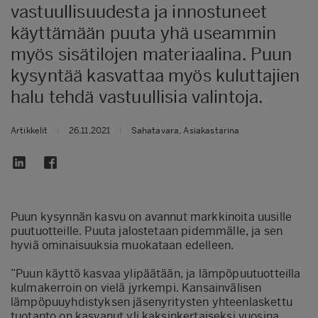
vastuullisuudesta ja innostuneet
käyttämään puuta yhä useammin
myös sisätilojen materiaalina. Puun
kysyntää kasvattaa myös kuluttajien
halu tehdä vastuullisia valintoja.
Artikkelit
|
26.11.2021
|
Sahatavara, Asiakastarina
​Puun kysynnän kasvu on avannut markkinoita uusille
puutuotteille. Puuta jalostetaan pidemmälle, ja sen
hyviä ominaisuuksia muokataan edelleen.
”Puun käyttö kasvaa ylipäätään, ja lämpöpuutuotteilla
kulmakerroin on vielä jyrkempi. Kansainvälisen
lämpöpuuyhdistyksen jäsenyritysten yhteenlaskettu
tuotanto on kasvanut yli kaksinkertaiseksi vuosina