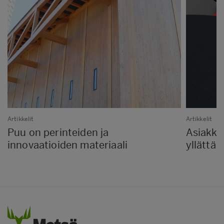
Artikkelit
Artikkelit
Puu on perinteiden ja
Asiakk
innovaatioiden materiaali
yllättää