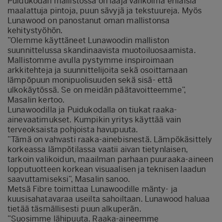
Puidukodan mallistossa on laaja valikoima erilaisia
maalattuja pintoja, puun sävyjä ja tekstuureja. Myös
Lunawood on panostanut oman mallistonsa
kehitystyöhön.
”Olemme käyttäneet Lunawoodin malliston
suunnittelussa skandinaavista muotoiluosaamista.
Mallistomme avulla pystymme inspiroimaan
arkkitehteja ja suunnittelijoita sekä osoittamaan
lämpöpuun monipuolisuuden sekä sisä- että
ulkokäytössä. Se on meidän päätavoitteemme”,
Masalin kertoo.
Lunawoodilla ja Puidukodalla on tiukat raaka-
ainevaatimukset. Kumpikin yritys käyttää vain
terveoksaista pohjoista havupuuta.
”Tämä on vahvasti raaka-ainebisnestä. Lämpökäsittely
korkeassa lämpötilassa vaatii aivan tietynlaisen,
tarkoin valikoidun, maailman parhaan puuraaka-aineen
lopputuotteen korkean visuaalisen ja teknisen laadun
saavuttamiseksi”, Masalin sanoo.
Metsä Fibre toimittaa Lunawoodille mänty- ja
kuusisahatavaraa useilta sahoiltaan. Lunawood haluaa
tietää täsmällisesti puun alkuperän.
”Suosimme lähipuuta. Raaka-aineemme