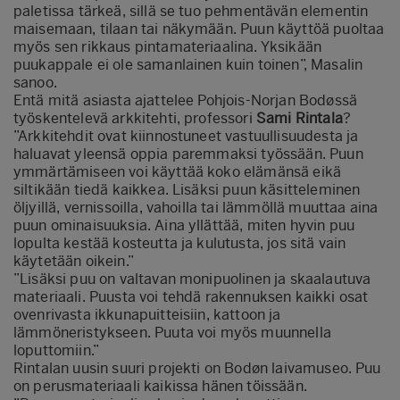
paletissa tärkeä, sillä se tuo pehmentävän elementin
maisemaan, tilaan tai näkymään. Puun käyttöä puoltaa
myös sen rikkaus pintamateriaalina. Yksikään
puukappale ei ole samanlainen kuin toinen”, Masalin
sanoo.
Entä mitä asiasta ajattelee Pohjois-Norjan Bodøssä
työskentelevä arkkitehti, professori
Sami Rintala
?
”Arkkitehdit ovat kiinnostuneet vastuullisuudesta ja
haluavat yleensä oppia paremmaksi työssään. Puun
ymmärtämiseen voi käyttää koko elämänsä eikä
siltikään tiedä kaikkea. Lisäksi puun käsitteleminen
öljyillä, vernissoilla, vahoilla tai lämmöllä muuttaa aina
puun ominaisuuksia. Aina yllättää, miten hyvin puu
lopulta kestää kosteutta ja kulutusta, jos sitä vain
käytetään oikein.”
”Lisäksi puu on valtavan monipuolinen ja skaalautuva
materiaali. Puusta voi tehdä rakennuksen kaikki osat
ovenrivasta ikkunapuitteisiin, kattoon ja
lämmöneristykseen. Puuta voi myös muunnella
loputtomiin.”
Rintalan uusin suuri projekti on Bodøn laivamuseo. Puu
on perusmateriaali kaikissa hänen töissään.