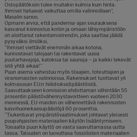
Ostopäätöksiin tulee muitakin kulmia kuin hinta.
Ihmiset haluavat vaikuttaa omilla valinnoillaan”,
Masalin sanoo.
Opmann arvioi, että pandemia-ajan seurauksena
kasvanut kiinnostus kotiin ja omaan lähiympäristöön
on aloittanut rakentamistrendin, joka saattaa jäädä
pysyväksi ilmiöksi.
”Ihmiset viettävät enemmän aikaa kotona,
kunnostavat talojaan tai rakentavat uusia
puutarhavajoja, katoksia tai saunoja – ja kaikki tekevät
sitä yhtä aikaa!”
Puun asema vahvistuu myös tilaajien, toteuttajien ja
viranomaisten valinnoissa. Rakennukset tuottavat yli
kolmasosan EU:n hiilidioksidipäästöistä.
Saavuttaakseen komission ehdottaman vähintään 55
prosentin päästövähennystavoitteen vuoteen 2030
mennessä, EU-maiden on vähennettävä rakennusten
kasvihuonekaasupäästöjä 60 prosenttia.
”Tiukentuvat ympäristövaatimukset johtavat yleisesti
puupohjaisten materiaalien käytön lisääntymiseen.
Toisaalta puun käyttö on vasta saavuttamassa uutta
tasoa. Talouden on luovuttava fossiilisten materiaalien