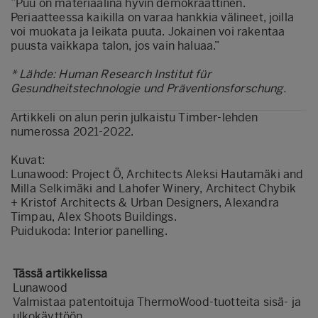
”Puu on materiaalina hyvin demokraattinen.
Periaatteessa kaikilla on varaa hankkia välineet, joilla
voi muokata ja leikata puuta. Jokainen voi rakentaa
puusta vaikkapa talon, jos vain haluaa.”
* Lähde: Human Research Institut für
Gesundheitstechnologie und Präventionsforschung.
Artikkeli on alun perin julkaistu
Timber-lehden
numerossa 2021-2022
.
Kuvat:
Lunawood: Project Ö, Architects Aleksi Hautamäki and
Milla Selkimäki and Lahofer Winery, Architect Chybik
+ Kristof Architects & Urban Designers, Alexandra
Timpau, Alex Shoots Buildings.
Puidukoda: Interior panelling.
Tässä artikkelissa
Lunawood
Valmistaa patentoituja ThermoWood-tuotteita sisä- ja
ulkokäyttöön.