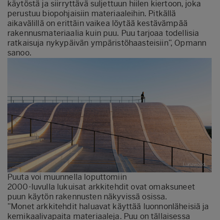
käytöstä ja siirryttävä suljettuun hiilen kiertoon, joka
perustuu biopohjaisiin materiaaleihin. Pitkällä
aikavälillä on erittäin vaikea löytää kestävämpää
rakennusmateriaalia kuin puu. Puu tarjoaa todellisia
ratkaisuja nykypäivän ympäristöhaasteisiin”, Opmann
sanoo.
Puuta voi muunnella loputtomiin
2000-luvulla lukuisat arkkitehdit ovat omaksuneet
puun käytön rakennusten näkyvissä osissa.
”Monet arkkitehdit haluavat käyttää luonnonläheisiä ja
kemikaalivapaita materiaaleja. Puu on tällaisessa