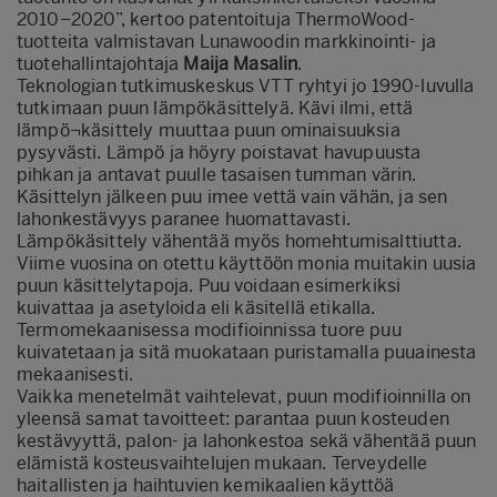
2010–2020”, kertoo patentoituja ThermoWood-
tuotteita valmistavan Lunawoodin markkinointi- ja
tuotehallintajohtaja
Maija Masalin
.
Teknologian tutkimuskeskus VTT ryhtyi jo 1990-luvulla
tutkimaan puun lämpökäsittelyä. Kävi ilmi, että
lämpö¬käsittely muuttaa puun ominaisuuksia
pysyvästi. Lämpö ja höyry poistavat havupuusta
pihkan ja antavat puulle tasaisen tumman värin.
Käsittelyn jälkeen puu imee vettä vain vähän, ja sen
lahonkestävyys paranee huomattavasti.
Lämpökäsittely vähentää myös homehtumisalttiutta.
Viime vuosina on otettu käyttöön monia muitakin uusia
puun käsittelytapoja. Puu voidaan esimerkiksi
kuivattaa ja asetyloida eli käsitellä etikalla.
Termomekaanisessa modifioinnissa tuore puu
kuivatetaan ja sitä muokataan puristamalla puuainesta
mekaanisesti.
Vaikka menetelmät vaihtelevat, puun modifioinnilla on
yleensä samat tavoitteet: parantaa puun kosteuden
kestävyyttä, palon- ja lahonkestoa sekä vähentää puun
elämistä kosteusvaihtelujen mukaan. Terveydelle
haitallisten ja haihtuvien kemikaalien käyttöä