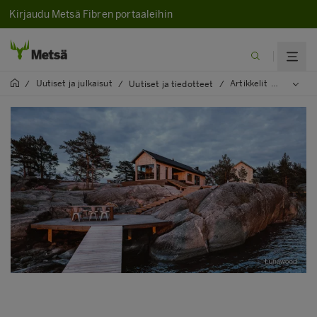
Kirjaudu Metsä Fibren portaaleihin
Uutiset ja julkaisut
Artikkelit
2021
/
/
Uutiset ja tiedotteet
/
/
/