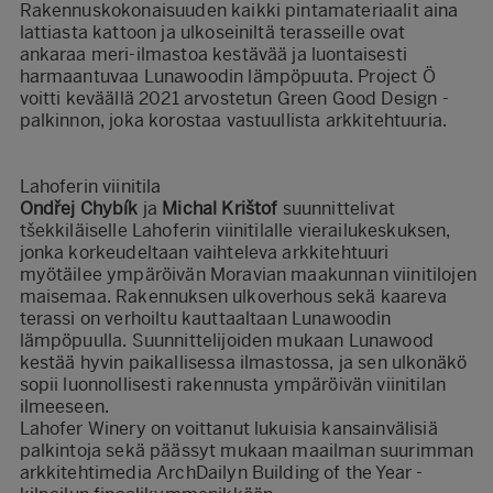
Rakennuskokonaisuuden kaikki pintamateriaalit aina
lattiasta kattoon ja ulkoseiniltä terasseille ovat
ankaraa meri-ilmastoa kestävää ja luontaisesti
harmaantuvaa Lunawoodin lämpöpuuta. Project Ö
voitti keväällä 2021 arvostetun Green Good Design -
palkinnon, joka korostaa vastuullista arkkitehtuuria.
Lahoferin viinitila
Ondřej Chybík
ja
Michal Krištof
suunnittelivat
tšekkiläiselle Lahoferin viinitilalle vierailukeskuksen,
jonka korkeudeltaan vaihteleva arkkitehtuuri
myötäilee ympäröivän Moravian maakunnan viinitilojen
maisemaa. Rakennuksen ulkoverhous sekä kaareva
terassi on verhoiltu kauttaaltaan Lunawoodin
lämpöpuulla. Suunnittelijoiden mukaan Lunawood
kestää hyvin paikallisessa ilmastossa, ja sen ulkonäkö
sopii luonnollisesti rakennusta ympäröivän viinitilan
ilmeeseen.
Lahofer Winery on voittanut lukuisia kansainvälisiä
palkintoja sekä päässyt mukaan maailman suurimman
arkkitehtimedia ArchDailyn Building of the Year -