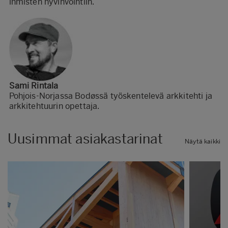
ihmisten hyvinvointiin.
Sami Rintala
Pohjois-Norjassa Bodøssä työskentelevä arkkitehti ja
arkkitehtuurin opettaja.
Uusimmat asiakastarinat
Näytä kaikki