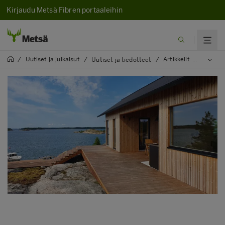
Kirjaudu Metsä Fibren portaaleihin
Uutiset ja julkaisut
Artikkelit
2021
/
/
Uutiset ja tiedotteet
/
/
/