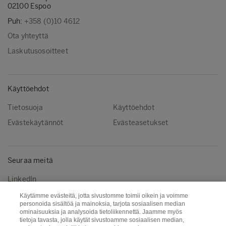
02100 Espoo
Puh:
+358 (0)10 4612
Ota yhteyttä
Laskutusosoitteet
Käyttöehdot
Tietosuoja
Käyttöehdot
Evästekäytännöt
Evästeasetukset
Seuraa meitä
LinkedIn
Käytämme evästeitä, jotta sivustomme toimii oikein ja voimme
personoida sisältöä ja mainoksia, tarjota sosiaalisen median
ominaisuuksia ja analysoida tietoliikennettä. Jaamme myös
Metsä Group
Metsä Wood
tietoja tavasta, jolla käytät sivustoamme sosiaalisen median,