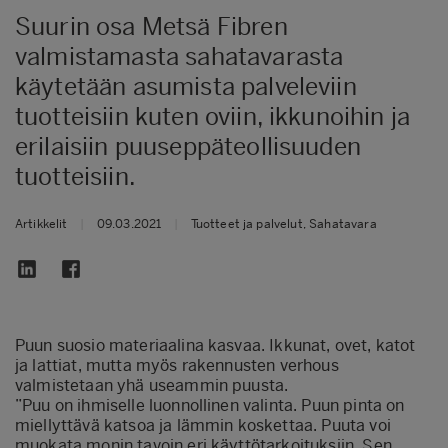
​Suurin osa Metsä Fibren
valmistamasta sahatavarasta
käytetään asumista palveleviin
tuotteisiin kuten oviin, ikkunoihin ja
erilaisiin puuseppäteollisuuden
tuotteisiin.
Artikkelit
|
09.03.2021
|
Tuotteet ja palvelut, Sahatavara
Puun suosio materiaalina kasvaa. Ikkunat, ovet, katot
ja lattiat, mutta myös rakennusten verhous
valmistetaan yhä useammin puusta.
”Puu on ihmiselle luonnollinen valinta. Puun pinta on
miellyttävä katsoa ja lämmin koskettaa. Puuta voi
muokata monin tavoin eri käyttötarkoituksiin. Sen