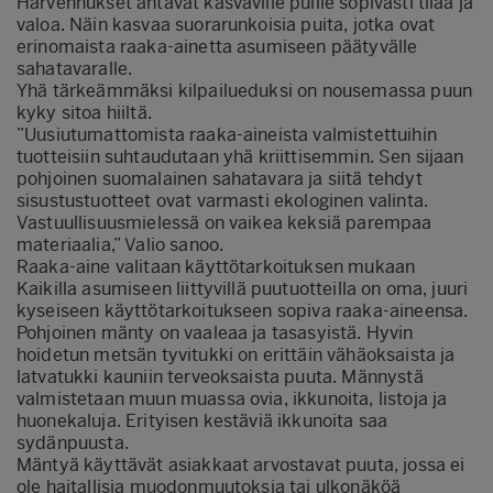
Harvennukset antavat kasvaville puille sopivasti tilaa ja
valoa. Näin kasvaa suorarunkoisia puita, jotka ovat
erinomaista raaka-ainetta asumiseen päätyvälle
sahatavaralle.
Yhä tärkeämmäksi kilpailueduksi on nousemassa puun
kyky sitoa hiiltä.
”Uusiutumattomista raaka-aineista valmistettuihin
tuotteisiin suhtaudutaan yhä kriittisemmin. Sen sijaan
pohjoinen suomalainen sahatavara ja siitä tehdyt
sisustustuotteet ovat varmasti ekologinen valinta.
Vastuullisuusmielessä on vaikea keksiä parempaa
materiaalia,” Valio sanoo.
Raaka-aine valitaan käyttötarkoituksen mukaan
Kaikilla asumiseen liittyvillä puutuotteilla on oma, juuri
kyseiseen käyttötarkoitukseen sopiva raaka-aineensa.
Pohjoinen mänty on vaaleaa ja tasasyistä. Hyvin
hoidetun metsän tyvitukki on erittäin vähäoksaista ja
latvatukki kauniin terveoksaista puuta. Männystä
valmistetaan muun muassa ovia, ikkunoita, listoja ja
huonekaluja. Erityisen kestäviä ikkunoita saa
sydänpuusta.
Mäntyä käyttävät asiakkaat arvostavat puuta, jossa ei
ole haitallisia muodonmuutoksia tai ulkonäköä