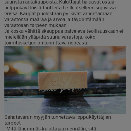
suurista rautakaupoista. Kuluttajat haluavat ostaa
helppokäyttöisiä tuotteita heille itselleen sopivissa
erissä. Kaupat puolestaan pyrkivät vähentämään
varastonsa määrää ja arvoa ja täydentämään
varastoaan tarpeen mukaan.
Ja koska vähittäiskauppaa palveleva teollisuuskaan ei
mielellään ylläpidä suuria varastoja, koko
toimitusketjun on toimittava nopeasti.
Sahatavaran myyjän tunnettava loppukäyttäjien
tarpeet
”Mitä lähemmäs kuluttajaa mennään, sitä