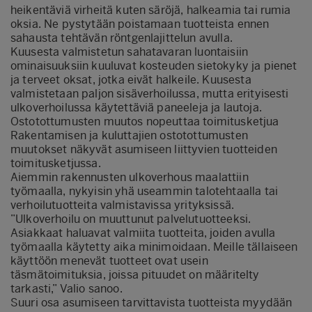
heikentäviä virheitä kuten säröjä, halkeamia tai rumia
oksia. Ne pystytään poistamaan tuotteista ennen
sahausta tehtävän röntgenlajittelun avulla.
Kuusesta valmistetun sahatavaran luontaisiin
ominaisuuksiin kuuluvat kosteuden sietokyky ja pienet
ja terveet oksat, jotka eivät halkeile. Kuusesta
valmistetaan paljon sisäverhoilussa, mutta erityisesti
ulkoverhoilussa käytettäviä paneeleja ja lautoja.
Ostotottumusten muutos nopeuttaa toimitusketjua
Rakentamisen ja kuluttajien ostotottumusten
muutokset näkyvät asumiseen liittyvien tuotteiden
toimitusketjussa.
Aiemmin rakennusten ulkoverhous maalattiin
työmaalla, nykyisin yhä useammin talotehtaalla tai
verhoilutuotteita valmistavissa yrityksissä.
”Ulkoverhoilu on muuttunut palvelutuotteeksi.
Asiakkaat haluavat valmiita tuotteita, joiden avulla
työmaalla käytetty aika minimoidaan. Meille tällaiseen
käyttöön menevät tuotteet ovat usein
täsmätoimituksia, joissa pituudet on määritelty
tarkasti,” Valio sanoo.
Suuri osa asumiseen tarvittavista tuotteista myydään