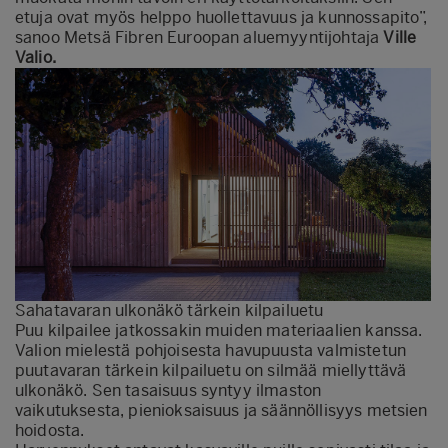
etuja ovat myös helppo huollettavuus ja kunnossapito”,
sanoo Metsä Fibren Euroopan aluemyyntijohtaja
Ville
Valio.
Sahatavaran ulkonäkö tärkein kilpailuetu
Puu kilpailee jatkossakin muiden materiaalien kanssa.
Valion mielestä pohjoisesta havupuusta valmistetun
puutavaran tärkein kilpailuetu on silmää miellyttävä
ulkonäkö. Sen tasaisuus syntyy ilmaston
vaikutuksesta, pienioksaisuus ja säännöllisyys metsien
hoidosta.