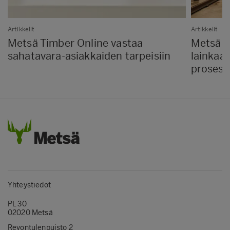
Artikkelit
Artikkelit
Metsä Timber Online vastaa
Metsä F
sahatavara-asiakkaiden tarpeisiin
lainkaan
prosessi
Yhteystiedot
PL 30
02020 Metsä
Revontulenpuisto 2