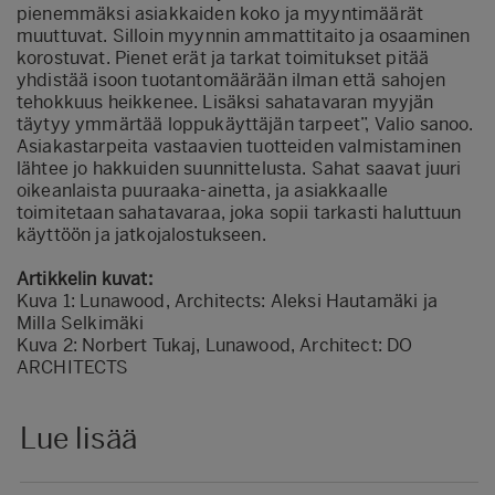
pienemmäksi asiakkaiden koko ja myyntimäärät
muuttuvat. Silloin myynnin ammattitaito ja osaaminen
korostuvat. Pienet erät ja tarkat toimitukset pitää
yhdistää isoon tuotantomäärään ilman että sahojen
tehokkuus heikkenee. Lisäksi sahatavaran myyjän
täytyy ymmärtää loppukäyttäjän tarpeet”, Valio sanoo.
Asiakastarpeita vastaavien tuotteiden valmistaminen
lähtee jo hakkuiden suunnittelusta. Sahat saavat juuri
oikeanlaista puuraaka-ainetta, ja asiakkaalle
toimitetaan sahatavaraa, joka sopii tarkasti haluttuun
käyttöön ja jatkojalostukseen.
Artikkelin kuvat:
Kuva 1: Lunawood, Architects: Aleksi Hautamäki ja
Milla Selkimäki
Kuva 2: Norbert Tukaj, Lunawood, Architect: DO
ARCHITECTS
Lue lisää