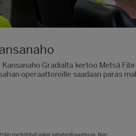
Kansanaho
ka Kansanaho Gradialta kertoo Metsä Fib
sahan operaattoreille saadaan paras ma
äin merkittävä askel sahateollisuudessa. Niin