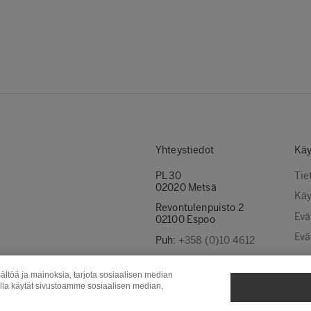
Yhteystiedot
Käy
PL 30
Tie
02020 Metsä
Käy
Revontulenpuisto 2
Evä
02100 Espoo
Evä
Puh:
+358 (0)10 4612
Ota yhteyttä
ältöä ja mainoksia, tarjota sosiaalisen median
Laskutusosoitteet
olla käytät sivustoamme sosiaalisen median,