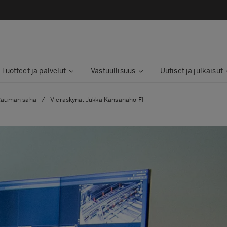
Tuotteet ja palvelut
Vastuullisuus
Uutiset ja julkaisut
Rauman saha
/
Vieraskynä: Jukka Kansanaho FI