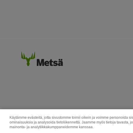
Käytämme evästeitä, jotta sivustomme toimii oikein ja voimme personoida sis
ominaisuuksia ja analysoida tietoliikennettä. Jaamme myös tietoja tavasta, j
mainonta- ja analytiikkakumppaneidemme kanssaa.