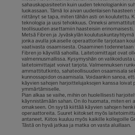
sahauskapasiteetin kuin uuden teknologiankin s
luokassaan. Tämä loi aivan uudenlaisen haasteen
riittänyt se tapa, miten tähän asti on koulutettu.
teknologia ja uusi tehokkuus. Onneksi ammattitut
teollisuuden asettamiin haasteisiin erinomaisesti.
Metsä Fibren ja Jyväskylän koulutuskuntayhtymä 
jonka avulla jokaiselle operaattorille tarjotaan ko
vaativasta osaamisesta. Osaaminen todennetaan t
Fibren jo käyvillä sahoilla. Laitetoimittajat ovat ol
valmennusmallissa. Kysymyshän on valikoidusta 
laitetoimittajat voivat tarjota. Valmennuksen run
ammattitutkinto, sahateollisuuden osaamisala se
kunnossapidon osaamisala. Voidaankin sanoa, ett
käyvien sahojen harjoittelujaksojen kanssa loiva
ymmärtämiselle.
Pian alkaa se vaihe, mihin on huolellisesti harjoit
käynnistämään sahan. On ilo huomata, miten eri al
omakseen. On syytä kiittää käyvien sahojen henk
operaattoreita. Suuret kiitokset myös laitetoimit
antaneet. Kiitos kuuluu myös kaikille kollegoille G
Tästä on hyvä jatkaa ja matka on vasta aluillaan.