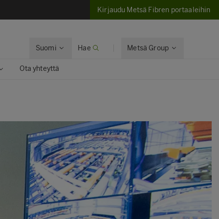
Kirjaudu Metsä Fibren portaaleihin
Suomi
Hae
Metsä Group
Ota yhteyttä