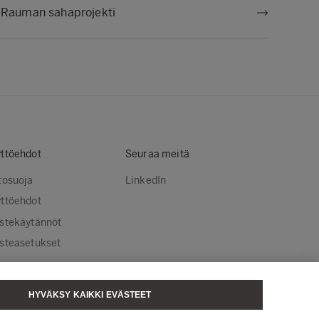
Rauman sahaprojekti
ttöehdot
Seuraa meitä
tosuoja
LinkedIn
ttöehdot
stekäytännöt
steasetukset
HYVÄKSY KAIKKI EVÄSTEET