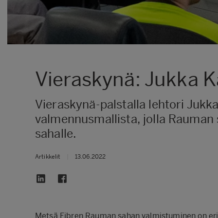
Vieraskynä: Jukka 
Vieraskynä-palstalla lehtori Juk
valmennusmallista, jolla Rauman 
sahalle.
Artikkelit
|
13.06.2022
Metsä Fibren Rauman sahan valmistuminen on eritt