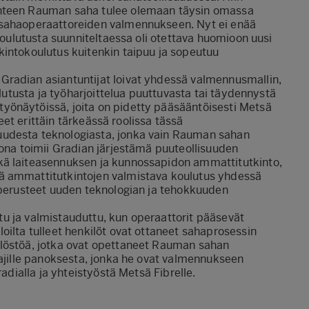
uhteen Rauman saha tulee olemaan täysin omassa
 sahaoperaattoreiden valmennukseen. Nyt ei enää
 Koulutusta suunniteltaessa oli otettava huomioon uusi
kintokoulutus kuitenkin taipuu ja sopeutuu
Gradian asiantuntijat loivat yhdessä valmennusmallin,
ulutusta ja työharjoittelua puuttuvasta tai täydennystä
yönäytöissä, joita on pidetty pääsääntöisesti Metsä
leet erittäin tärkeässä roolissa tässä
uudesta teknologiasta, jonka vain Rauman sahan
kona toimii Gradian järjestämä puuteollisuuden
kä laiteasennuksen ja kunnossapidon ammattitutkinto,
ä ammattitutkintojen valmistava koulutus yhdessä
t perusteet uuden teknologian ja tehokkuuden
eltu ja valmistauduttu, kun operaattorit pääsevät
oilta tulleet henkilöt ovat ottaneet sahaprosessin
ilöstöä, jotka ovat opettaneet Rauman sahan
tajille panoksesta, jonka he ovat valmennukseen
radialla ja yhteistyöstä Metsä Fibrelle.