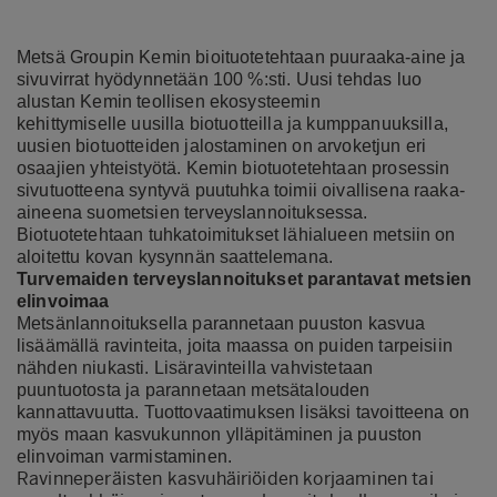
Metsä Groupin Kemin bioituotetehtaan puuraaka-aine ja
sivuvirrat hyödynnetään 100 %:sti.
Uusi tehdas luo
alustan Kemin teollisen ekosysteemin
kehittymiselle uusilla biotuotteilla ja kumppanuuksilla,
uusien biotuotteiden jalostaminen on arvoketjun eri
osaajien yhteistyötä.
Kemin biotuotetehtaan prosessin
sivutuotteena syntyvä puutuhka toimii oivallisena raaka-
aineena suometsien terveyslannoituksessa.
Biotuotetehtaan tuhkatoimitukset lähialueen metsiin on
aloitettu kovan kysynnän saattelemana.
Turvemaiden terveyslannoitukset parantavat metsien
elinvoimaa
Metsänlannoituksella parannetaan puuston kasvua
lisäämällä ravinteita, joita maassa on puiden tarpeisiin
nähden niukasti. Lisäravinteilla vahvistetaan
puuntuotosta ja parannetaan
metsätalouden
kannattavuutta. Tuottovaatimuksen lisäksi tavoitteena on
myös maan
kasvukunnon ylläpitäminen ja puuston
elinvoiman varmistaminen.
Ravinneperäisten kasvuhäiriöiden korjaaminen tai