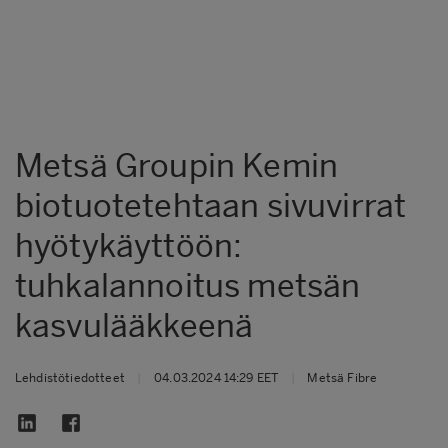
Metsä Groupin Kemin
biotuotetehtaan sivuvirrat
hyötykäyttöön:
tuhkalannoitus metsän
kasvulääkkeenä
Lehdistötiedotteet
|
04.03.2024 14:29 EET
|
Metsä Fibre