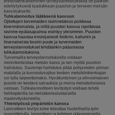
ennaltaehkäiseminen terveyslannoituksella on paikoin
edellytyksenä laadukkaan puuston ja terveen metsän
kasvatukselle.
Tuhkalannoitus lääkkeenä kasvuun
Ojitettujen turvemaiden ravinnetalous poikkeaa
kivennäismaista, ja niillä puuston kasvua rajoittavaa
ravinne-epätasapainoa esiintyy yleisimmin. Puuston
kasvua haastaa ensisijaisesti fosforin, kaliumin ja
hivenaineista boorin puute ja turvemaiden
terveyslannoitukset tehdäänkin pääasiassa
tuhkalannoituksina.
Turvemailla terveyslannoituksella voidaan
moninkertaistaa metsän kasvu ja sen myötä puuston
haihdutus. Suurempi haihdutus pitää pohjaveden pinnan
matalalla ja kunnostusojitus kesken metsikönkiertoajan
voi tulla tarpeettomaksi. Hyväkuntoinen ja elinvoimainen
puusto on kestävä sairauksia ja monia metsätuholaisia
vastaan. Tuhkalannoitteen levitystyö voidaan tehdä
helikopterilla tai metsäkonealustaisella
maalevityskoneella.
Yhteistyössä ympäristön kanssa
Lannoitteen levitys tulee toteuttaa huolellisella työn
suunnittelulla, lannoitteen ja kohteen oikeaoppisella