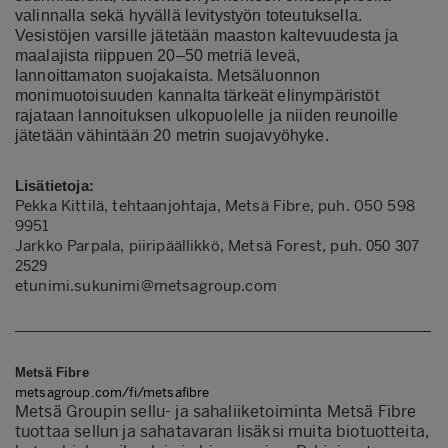
valinnalla sekä hyvällä levitystyön toteutuksella.
Vesistöjen varsille jätetään maaston kaltevuudesta ja
maalajista riippuen 20–50 metriä leveä,
lannoittamaton
suojakaista. Metsäluonnon
monimuotoisuuden kannalta tärkeät elinympäristöt
rajataan
lannoituksen ulkopuolelle ja niiden reunoille
jätetään vähintään 20 metrin suojavyöhyke.
Lisätietoja:
Pekka Kittilä, tehtaanjohtaja, Metsä Fibre, puh. 050 598
9951
Jarkko Parpala, piiripäällikkö, Metsä Forest, puh.
050 307
2529
etunimi.sukunimi@metsagroup.com
Metsä Fibre
metsagroup.com/fi/metsafibre
Metsä Groupin sellu- ja sahaliiketoiminta Metsä Fibre
tuottaa sellun ja sahatavaran lisäksi muita biotuotteita,