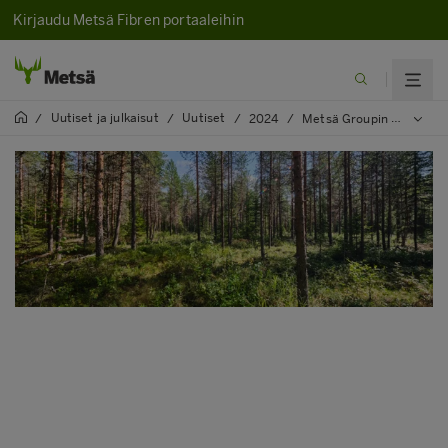
Kirjaudu Metsä Fibren portaaleihin
Uutiset ja julkaisut
Uutiset
/
/
/
2024
/
Metsä Groupin Kemin biotuotetehtaan sivuvirrat hyötykäyttöön: tuhkalannoitus metsän kasvulääkkeenä