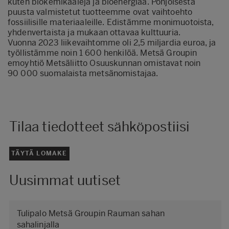
kuten biokemikaaleja ja bioenergiaa. Pohjoisesta
puusta valmistetut tuotteemme ovat vaihtoehto
fossiilisille materiaaleille. Edistämme monimuotoista,
yhdenvertaista ja mukaan ottavaa kulttuuria.
Vuonna 2023 liikevaihtomme oli 2,5 miljardia euroa, ja
työllistämme noin 1 600 henkilöä. Metsä Groupin
emoyhtiö Metsäliitto Osuuskunnan omistavat noin
90 000 suomalaista metsänomistajaa.
Tilaa tiedotteet sähköpostiisi
TÄYTÄ LOMAKE
Uusimmat uutiset
Tulipalo Metsä Groupin Rauman sahan
sahalinjalla