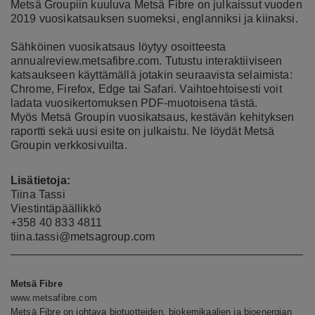
Metsä Groupiin kuuluva Metsä Fibre on julkaissut vuoden
2019 vuosikatsauksen suomeksi, englanniksi ja kiinaksi.
Sähköinen vuosikatsaus löytyy osoitteesta
annualreview.metsafibre.com
. Tutustu interaktiiviseen
katsaukseen käyttämällä jotakin seuraavista selaimista:
Chrome, Firefox, Edge tai Safari. Vaihtoehtoisesti voit
ladata vuosikertomuksen PDF-muotoisena
tästä
.
Myös Metsä Groupin vuosikatsaus, kestävän kehityksen
raportti sekä uusi esite on julkaistu. Ne löydät
Metsä
Groupin verkkosivuilta
.
Lisätietoja:
Tiina Tassi
Viestintäpäällikkö
+358 40 833 4811
tiina.tassi@metsagroup.com
Metsä Fibre
www.metsafibre.com
Metsä Fibre on johtava biotuotteiden, biokemikaalien ja bioenergian