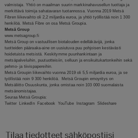
valmistaja. Yhtiö on maailman suurin markkinahavusellun tuottaja ja
merkittävä toimija sahatavaran tuotannossa. Vuonna 2019 Metsä
Fibren liikevaihto oli 2,2 miljardia euroa, ja yhtiö työllistää noin 1 300
henkilöä. Metsä Fibre on osa Metsä Groupia.
Metsä Group
www.metsagroup.fi
Metsä Group on vastuullisen biotalouden edelläkävijä, jonka
tuotteiden pääraaka-aine on uusiutuva puu pohjoisen kestävästi
hoidetuista metsistä. Keskitymme puunhankintaan ja
metsäpalveluihin, puutuotteisiin, selluun ja ensikuitukartonkeihin sekä
pehmo- ja tiivispapereihin.
Metsä Groupin liikevaihto vuonna 2019 oli 5,5 miljardia euroa, ja se
työllistää noin 9 300 henkilöä. Metsä Groupin emoyritys on
Metsäliitto Osuuskunta, jonka omistaa noin 103 000 suomalaista
metsänomistajaa.
Seuraa Metsä Groupia:
Twitter
LinkedIn
Facebook
YouTube
Instagram
Slideshare
Tilaa tiedotteet sähköpostiisi