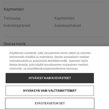
Käyttöehdot
Tietosuoja
Käyttöehdot
Evästekäytännöt
Evästeasetukset
Seuraa meitä
LinkedIn
Käytämme evästeitä, jotta sivustomme toimii oikein ja voimme
personoida sisältöä ja mainoksia, tarjota sosiaalisen median
ominaisuuksia ja analysoida tietoliikennettä. Jaamme myös
tietoja tavasta, jolla käytät sivustoamme sosiaalisen median,
mainonta- ja analytiikkakumppaneidemme kanssaa.
Metsä Group
Metsä Wood
Puunhankinta
Metsä Board
HYVÄKSY KAIKKI EVÄSTEET
Metsä Tissue
Metsä Spring
HYVÄKSYN VAIN VÄLTTÄMÄTTÖMÄT
Copyright © Metsä Group
EVÄSTEASETUKSET