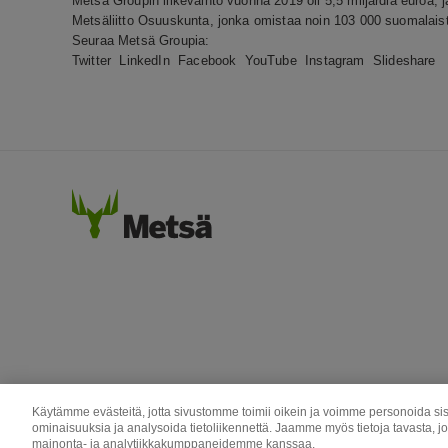
Metsä Groupin liikevaihto vuonna 2019 oli 5,5 miljardia euroa, 
Metsäliitto Osuuskunta, jonka omistaa noin 103 000 suomalai
Seuraa Metsä Groupia:
Twitter
LinkedIn
Facebook
YouTube
Instagram
Slideshare
Käytämme evästeitä, jotta sivustomme toimii oikein ja voimme personoida sis
ominaisuuksia ja analysoida tietoliikennettä. Jaamme myös tietoja tavasta, j
mainonta- ja analytiikkakumppaneidemme kanssaa.