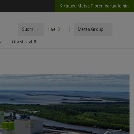
Kirjaudu Metsä Fibren portaaleihin
Suomi
Hae
Metsä Group
Ota yhteyttä