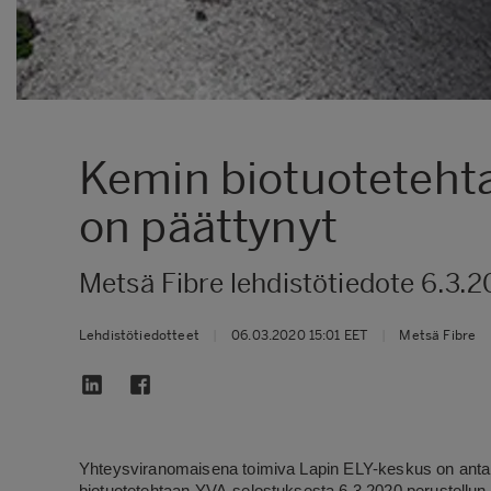
Kemin biotuotetehta
on päättynyt
Metsä Fibre lehdistötiedote 6.3.
Lehdistötiedotteet
|
06.03.2020 15:01 EET
|
Metsä Fibre
Yhteysviranomaisena toimiva Lapin ELY-keskus on anta