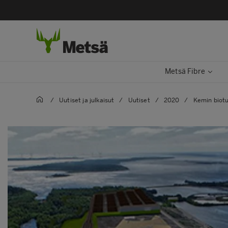
Metsä Fibre
/
Uutiset ja julkaisut
/
Uutiset
/
2020
/
Kemin biotu