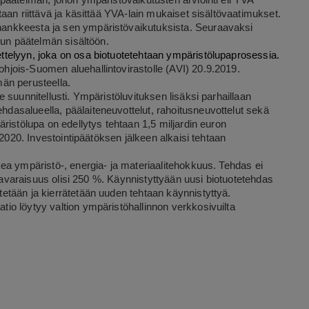
päätelmän, johon ympäristövaikutusten arviointi eli YVA
aan riittävä ja käsittää YVA-lain mukaiset sisältövaatimukset.
ankkeesta ja sen ympäristövaikutuksista. Seuraavaksi
lun päätelmän sisältöön.
telyyn, joka on osa biotuotetehtaan ympäristölupaprosessia.
jois-Suomen aluehallintovirastolle (AVI) 20.9.2019.
än perusteella.
 suunnitellusti. Ympäristöluvituksen lisäksi parhaillaan
asalueella, päälaiteneuvottelut, rahoitusneuvottelut sekä
ristölupa on edellytys tehtaan 1,5 miljardin euron
 2020. Investointipäätöksen jälkeen alkaisi tehtaan
ea ympäristö-, energia- ja materiaalitehokkuus. Tehdas ei
omavaraisuus olisi 250 %. Käynnistyttyään uusi biotuotetehdas
tään ja kierrätetään uuden tehtaan käynnistyttyä.
o löytyy valtion ympäristöhallinnon verkkosivuilta