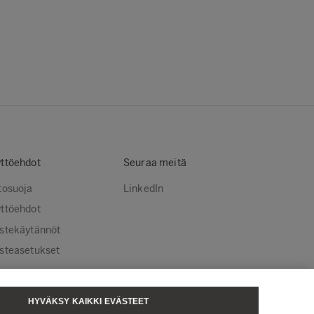
ttöehdot
Seuraa meitä
tosuoja
LinkedIn
ttöehdot
stekäytännöt
steasetukset
HYVÄKSY KAIKKI EVÄSTEET