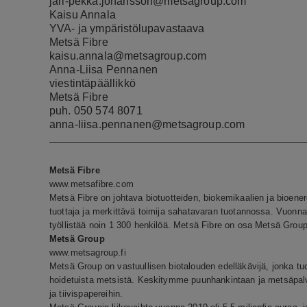
jari-pekka.johansson@metsagroup.com
Kaisu Annala
YVA- ja ympäristölupavastaava
Metsä Fibre
kaisu.annala@metsagroup.com
Anna-Liisa Pennanen
viestintäpäällikkö
Metsä Fibre
puh. 050 574 8071
anna-liisa.pennanen@metsagroup.com
Metsä Fibre
www.metsafibre.com
Metsä Fibre on johtava biotuotteiden, biokemikaalien ja bioene
tuottaja ja merkittävä toimija sahatavaran tuotannossa. Vuonna 2
työllistää noin 1 300 henkilöä. Metsä Fibre on osa Metsä Group
Metsä Group
www.metsagroup.fi
Metsä Group on vastuullisen biotalouden edelläkävijä, jonka tu
hoidetuista metsistä. Keskitymme puunhankintaan ja metsäpalvel
ja tiivispapereihin.