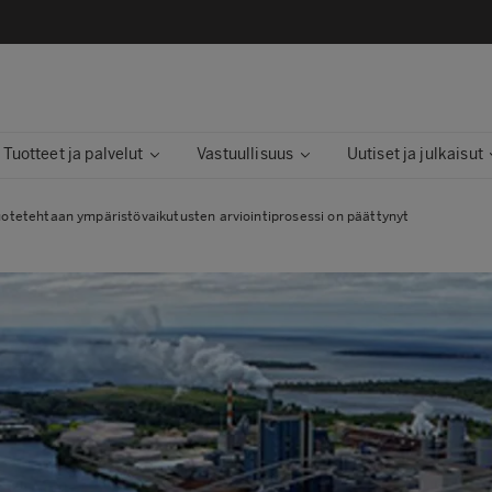
Tuotteet ja palvelut
Vastuullisuus
Uutiset ja julkaisut
otetehtaan ympäristövaikutusten arviointiprosessi on päättynyt