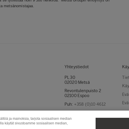
ja se työllistää noin 9 300 henkilöä. Metsä Groupin emoyritys on
sta metsänomistajaa.
Yhteystiedot
Käy
PL 30
Tie
02020 Metsä
Käy
Revontulenpuisto 2
Evä
02100 Espoo
Evä
Puh:
+358 (0)10 4612
Ota yhteyttä
ältöä ja mainoksia, tarjota sosiaalisen median
Laskutusosoitteet
olla käytät sivustoamme sosiaalisen median,