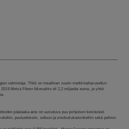
rgian valmistaja. Yhtiö on maailman suurin markkinahavusellun
019 Metsä Fibren liikevaihto oli 2,2 miljardia euroa, ja yhtiö
ia.
otteiden pääraaka-aine on uusiutuva puu pohjoisen kestävästi
uihin, puutuotteisiin, selluun ja ensikuitukartonkeihin sekä pehmo-