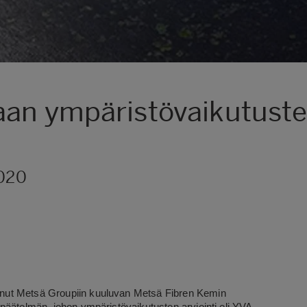
an ympäristövaikutusten
2020
nut Metsä Groupiin kuuluvan Metsä Fibren Kemin