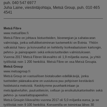
puh. 040 547 6977
Juha Laine, viestintäjohtaja, Metsä Group, puh. 010 465
4541
Metsä Fibre
www.metsafibre.fi
Metsä Fibre on johtava biotuotteiden, bioenergian ja sahatavaran
valmistaja, jonka selluliiketoiminnan tuotemerkki on Botnia. Yhtiön
valkaistut havu- ja koivusellut on kehitetty korkealaatuisen kartongin,
pehmo- ja painopaperin sekä erikoistuotteiden valmistukseen.
Vuonna 2017 Metsä Fibren liikevaihto oli 1,9 miljardia euroa, ja yhtiö
työllistää noin 1 200 henkilöä. Metsä Fibre on osa Metsä Groupia.
Metsä Group
www.metsagroup.fi
Metsä Group on vastuullisen biotalouden edelläkävijä, jonka
tuotteiden pääraaka-aine on uusiutuva puu pohjoisen kestävästi
hoidetuista metsistä. Keskitymme puunhankintaan ja
metsäpalveluihin, puutuotteisiin, selluun ja ensikuitukartonkeihin sekä
pehmo- ja ruoanlaittopapereihin.
Metsä Groupin liikevaihto vuonna 2017 oli 5,0 miljardia euroa, ja se
työllistää noin 9 100 henkilöä. Konsernilla on toimintaa lähes 30