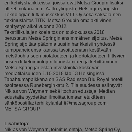
eri kehityshankkeissa, joissa ovat Metsä Groupin lisäksi
olleet mukana mm. Aalto-yliopisto, Helsingin yliopisto,
Teknologian tutkimuskeskus VTT Oy sekä saksalainen
tutkimuslaitos TITK. Metsä Groupin oma aktiivinen
kehitystyö alkoi vuonna 2012.
Tekstiilikuitujen koelaitos on toukokuussa 2018
perustetun Metsä Springin ensimmäinen sijoitus. Metsä
Spring sijoittaa pääomia uusiin hankkeisiin yhdessä
kumppaneidensa kanssa tavoitteenaan kestävään
metsäpohjaiseen biotalouteen ja kiertotalouteen liittyvien
uusien liiketoimintojen tunnistaminen ja kehittäminen.
Metsä Spring järjestää investointia koskevan
mediatilaisuuden 1.10.2018 klo 13 Helsingissä.
Tapahtumapaikkana on SAS Radisson Blu Royal hotelli
osoitteessa Runeberginkatu 2. Tilaisuudessa esiintyvät
Niklas von Weymarn sekä Itochun edustaja. Median
edustajia pyydetään ilmoittautumaan etukäteen
sähköpostilla:
terhi.kylanlahti@metsagroup.com
.
METSÄ GROUP
Lisätietoja:
Niklas von Weymarn, toimitusjohtaja, Metsä Spring Oy,