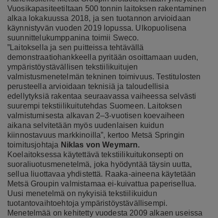
Vuosikapasiteetiltaan 500 tonnin laitoksen rakentaminen
alkaa lokakuussa 2018, ja sen tuotannon arvioidaan
käynnistyvän vuoden 2019 lopussa. Ulkopuolisena
suunnittelukumppanina toimii Sweco.
”Laitoksella ja sen puitteissa tehtävällä
demonstraatiohankkeella pyritään osoittamaan uuden,
ympäristöystävällisen tekstiilikuitujen
valmistusmenetelmän tekninen toimivuus. Testitulosten
perusteella arvioidaan teknisiä ja taloudellisia
edellytyksiä rakentaa seuraavassa vaiheessa selvästi
suurempi tekstiilikuitutehdas Suomeen. Laitoksen
valmistumisesta alkavan 2–3-vuotisen koevaiheen
aikana selvitetään myös uudenlaisen kuidun
kiinnostavuus markkinoilla”, kertoo Metsä Springin
toimitusjohtaja
Niklas von Weymarn.
Koelaitoksessa käytettävä tekstiilikuitukonsepti on
suoraliuotusmenetelmä, joka hyödyntää täysin uutta,
sellua liuottavaa yhdistettä. Raaka-aineena käytetään
Metsä Groupin valmistamaa ei-kuivattua paperisellua.
Uusi menetelmä on nykyisiä tekstiilikuidun
tuotantovaihtoehtoja ympäristöystävällisempi.
Menetelmää on kehitetty vuodesta 2009 alkaen useissa