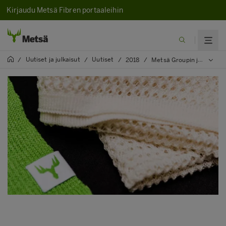
Kirjaudu Metsä Fibren portaaleihin
Uutiset ja julkaisut
Uutiset
/
/
/
2018
/
Metsä Groupin ja Itochun yhteisyritys rakentaa Äänekoskelle uudenlaista puupohjaista tekstiilikuitua tuottavan teollisen koelaitoksen