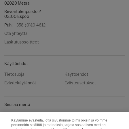
02020 Metsä
Revontulenpuisto 2
02100 Espoo
Puh:
+358 (0)10 4612
Ota yhteyttä
Laskutusosoitteet
Käyttöehdot
Tietosuoja
Käyttöehdot
Evästekäytännöt
Evästeasetukset
Seuraa meitä
LinkedIn
Käytämme evästeitä, jotta sivustomme toimii oikein ja voimme
personoida sisältöä ja mainoksia, tarjota sosiaalisen median