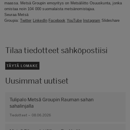
maassa. Metsä Groupin emoyritys on Metsäliitto Osuuskunta, jonka
omistaa noin 104 000 suomalaista metsänomistajaa.
Seuraa Metsä
Groupia:
Twitter
LinkedIn
Facebook
YouTube
Instagram
Slideshare
Tilaa tiedotteet sähköpostiisi
TÄYTÄ LOMAKE
Uusimmat uutiset
Tulipalo Metsä Groupin Rauman sahan
sahalinjalla
Tiedotteet – 08.06.2026