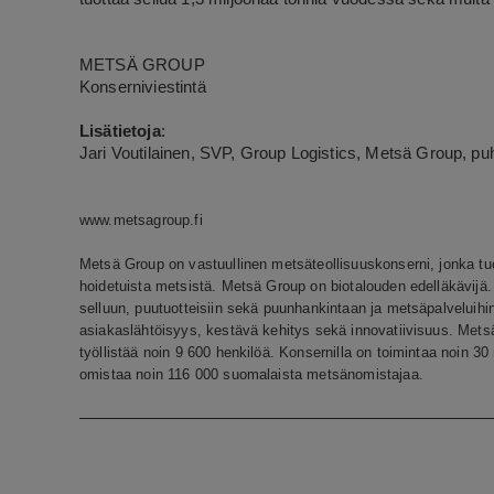
METSÄ GROUP
Konserniviestintä
Lisätietoja
:
Jari Voutilainen, SVP, Group Logistics, Metsä Group, pu
www.metsagroup.fi
Metsä Group on vastuullinen metsäteollisuuskonserni, jonka tu
hoidetuista metsistä. Metsä Group on biotalouden edelläkävijä.
selluun, puutuotteisiin sekä puunhankintaan ja metsäpalveluihi
asiakaslähtöisyys, kestävä kehitys sekä innovatiivisuus. Metsä 
työllistää noin 9 600 henkilöä. Konsernilla on toimintaa noin 
omistaa noin 116 000 suomalaista metsänomistajaa.