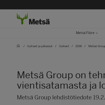
Metsä Fibre
/
Uutiset ja julkaisut
/
Uutiset
/
2016
/
Metsä Group
Metsä Group on teh
vientisatamasta ja l
Metsä Group lehdistötiedote 19.2