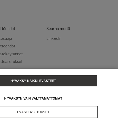
ttöehdot
Seuraa meitä
tosuoja
LinkedIn
ttöehdot
stekäytännöt
steasetukset
HYVÄKSY KAIKKI EVÄSTEET
sä Tissue
Metsä Spring
HYVÄKSYN VAIN VÄLTTÄMÄTTÖMÄT
EVÄSTEASETUKSET