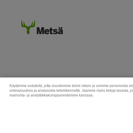
Käytämme evästeitä, jotta sivustomme toimii oikein ja voimme personoida sis
ominaisuuksia ja analysoida tietoliikennettä. Jaamme myös tietoja tavasta, j
mainonta- ja analytiikkakumppaneidemme kanssaa.
Metsä Group
Metsä Wood
Copyright © Metsä Group