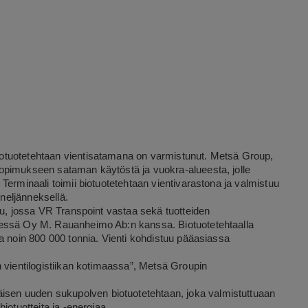
otuotetehtaan vientisatamana on varmistunut. Metsä Group,
opimukseen sataman käytöstä ja vuokra-alueesta, jolle
Terminaali toimii biotuotetehtaan vientivarastona ja valmistuu
neljänneksellä.
su, jossa VR Transpoint vastaa sekä tuotteiden
dessä Oy M. Rauanheimo Ab:n kanssa. Biotuotetehtaalla
a noin 800 000 tonnia. Vienti kohdistuu pääasiassa
 vientilogistiikan kotimaassa”, Metsä Groupin
en uuden sukupolven biotuotetehtaan, joka valmistuttuaan
iotuotteita ja -energiaa.