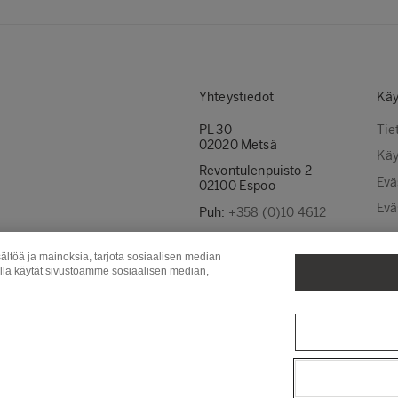
Yhteystiedot
Käy
PL 30
Tie
02020 Metsä
Käy
Revontulenpuisto 2
Evä
02100 Espoo
Evä
Puh:
+358 (0)10 4612
Ota yhteyttä
ältöä ja mainoksia, tarjota sosiaalisen median
Laskutusosoitteet
olla käytät sivustoamme sosiaalisen median,
Puunhankinta
Metsä Board
Met