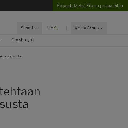
Kirjaudu Metsä Fibren portaaleihin
Suomi
Hae
Metsä Group
Ota yhteyttä
isratkaisusta
etehtaan
isusta