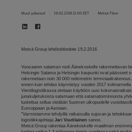
Muut julkaisut
|
19.02.2016 11:00 EET
|
Metsä Fibre
Metsä Group lehdistötiedote 19.2.2016
Vuosaaren sataman rooli Äänekoskelle rakennettavan bi
Helsingin Satama ja Helsingin kaupunki ovat päässeet s
rakennetaan noin 30 000 neliömetrin terminaalirakennus. 
ennen kuin tehdas käynnistyy vuoden 2017 kolmannella 
Vientilogistiikassa otetaan käyttöön uusi kokonaisratkai
junakuljetuksista satamaan että satamatoiminnoista yh
tuotettua sellua viedään Suomen ulkopuolelle vuositasoll
Eurooppaan ja Aasiaan.
”Varmistamme tehdyillä ratkaisuilla sujuvan ja tehokkaan
logistiikkajohtaja
Jari Voutilainen
sanoo.
Metsä Group rakentaa Äänekoskelle maailman ensimmäis
tuottaa sellua 1,3 miljoonaa tonnia vuodessa sekä muita b