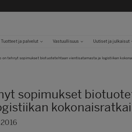
Tuotteet ja palvelut
Vastuullisuus
Uutiset ja julkaisut
 on tehnyt sopimukset biotuotetehtaan vientisatamasta ja logistiikan kokona
nyt sopimukset biotuot
ogistiikan kokonaisratka
.2016