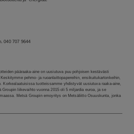
h. 040 707 9644
otteiden pääraaka-aine on uusiutuva puu pohjoisen kestävästi
 Keskitymme pehmo- ja ruoanlaittopapereihin, ensikuitukartonkeihin,
n. Korkealaatuisissa tuotteissamme yhdistyvät uusiutuva raaka-aine,
Groupin liikevaihto vuonna 2015 oli 5 miljardia euroa, ja se
30 maassa. Metsä Groupin emoyritys on Metsäliitto Osuuskunta, jonka