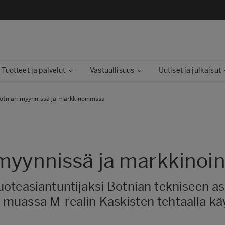
Tuotteet ja palvelut
Vastuullisuus
Uutiset ja julkaisut
otnian myynnissä ja markkinoinnissa
myynnissä ja markkinoin
oteasiantuntijaksi Botnian tekniseen as
uassa M-realin Kaskisten tehtaalla käyt