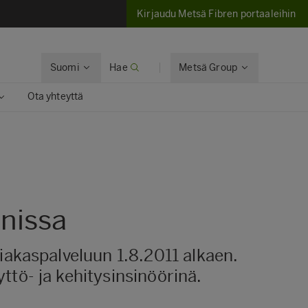
Kirjaudu Metsä Fibren portaaleihin
Suomi
Hae
Metsä Group
Ota yhteyttä
nissa
iakaspalveluun 1.8.2011 alkaen.
tö- ja kehitysinsinöörinä.