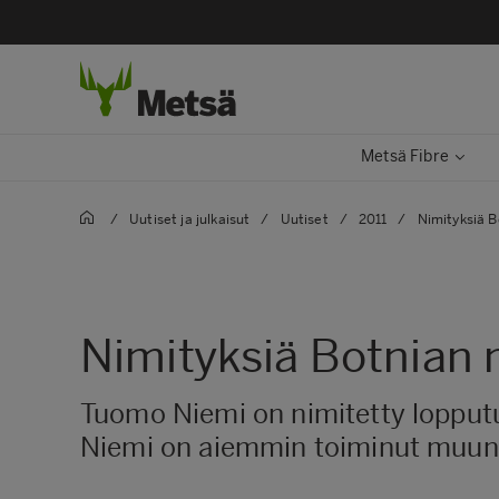
Metsä Fibre
/
Uutiset ja julkaisut
/
Uutiset
/
2011
/
Nimityksiä B
Nimityksiä Botnian 
Tuomo Niemi on nimitetty lopputu
Niemi on aiemmin toiminut muun m