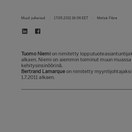
Muut julkaisut
|
17.05.2011 16:06 EET
|
Metsä Fibre
Tuomo Niemi
on nimitetty lopputuoteasiantuntija
alkaen. Niemi on aiemmin toiminut muun muassa M-
kehitysinsinöörinä.
Bertrand Lamarque
on nimitetty myyntijohtajaks
1.7.2011 alkaen.