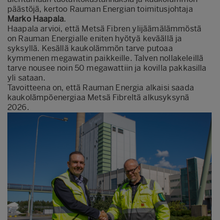
päästöjä, kertoo Rauman Energian toimitusjohtaja
Marko Haapala
.
Haapala arvioi, että Metsä Fibren ylijäämälämmöstä
on Rauman Energialle eniten hyötyä keväällä ja
syksyllä. Kesällä kaukolämmön tarve putoaa
kymmenen megawatin paikkeille. Talven nollakeleillä
tarve nousee noin 50 megawattiin ja kovilla pakkasilla
yli sataan.
Tavoitteena on, että Rauman Energia alkaisi saada
kaukolämpöenergiaa Metsä Fibreltä alkusyksynä
2026.