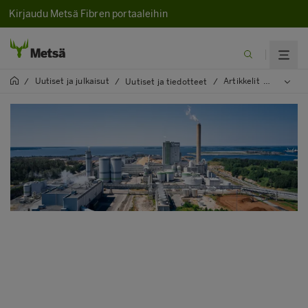
Kirjaudu Metsä Fibren portaaleihin
Uutiset ja julkaisut
Artikkelit
2025
/
/
Uutiset ja tiedotteet
/
/
/