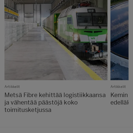
Artikkelit
Artikkelit
Metsä Fibre kehittää logistiikkaansa
Kemin b
ja vähentää päästöjä koko
edelläk
toimitusketjussa