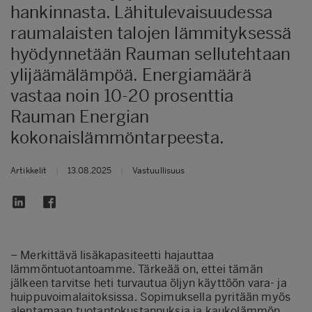
hankinnasta. Lähitulevaisuudessa
raumalaisten talojen lämmityksessä
hyödynnetään Rauman sellutehtaan
ylijäämälämpöä. Energiamäärä
vastaa noin 10-20 prosenttia
Rauman Energian
kokonaislämmöntarpeesta.
Artikkelit
|
13.08.2025
|
Vastuullisuus
– Merkittävä lisäkapasiteetti hajauttaa
lämmöntuotantoamme. Tärkeää on, ettei tämän
jälkeen tarvitse heti turvautua öljyn käyttöön vara- ja
huippuvoimalaitoksissa. Sopimuksella pyritään myös
alentamaan tuotantokustannuksia ja kaukolämmön