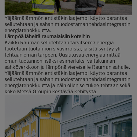
Ylijäämälämmön entistäkin laajempi käyttö parantaa
sellutehtaan ja sahan muodostaman tehdasintegraatin
energiatehokkuutta.
Lämpöä läheltä raumalaisiin koteihin
Kaikki Rauman sellutehtaan tarvitsema energia
tuotetaan tuotannon sivuvirroista, ja sitä syntyy yli
tehtaan oman tarpeen. Uusiutuvaa energiaa riittää
oman tuotannon lisäksi esimerkiksi valtakunnan
sähköverkkoon ja lämpönä viereiselle Rauman sahalle.
Ylijäämälämmön entistäkin laajempi käyttö parantaa
sellutehtaan ja sahan muodostaman tehdasintegraatin
energiatehokkuutta ja näin ollen se tukee tehtaan sekä
koko Metsä Groupin kestävää kehitystä.