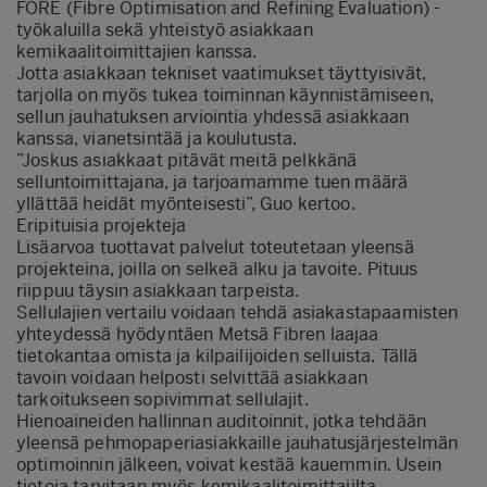
FORE (Fibre Optimisation and Refining Evaluation) -
työkaluilla sekä yhteistyö asiakkaan
kemikaalitoimittajien kanssa.
Jotta asiakkaan tekniset vaatimukset täyttyisivät,
tarjolla on myös tukea toiminnan käynnistämiseen,
sellun jauhatuksen arviointia yhdessä asiakkaan
kanssa, vianetsintää ja koulutusta.
”Joskus asiakkaat pitävät meitä pelkkänä
selluntoimittajana, ja tarjoamamme tuen määrä
yllättää heidät myönteisesti”, Guo kertoo.
Eripituisia projekteja
Lisäarvoa tuottavat palvelut toteutetaan yleensä
projekteina, joilla on selkeä alku ja tavoite. Pituus
riippuu täysin asiakkaan tarpeista.
Sellulajien vertailu voidaan tehdä asiakastapaamisten
yhteydessä hyödyntäen Metsä Fibren laajaa
tietokantaa omista ja kilpailijoiden selluista. Tällä
tavoin voidaan helposti selvittää asiakkaan
tarkoitukseen sopivimmat sellulajit.
Hienoaineiden hallinnan auditoinnit, jotka tehdään
yleensä pehmopaperiasiakkaille jauhatusjärjestelmän
optimoinnin jälkeen, voivat kestää kauemmin. Usein
tietoja tarvitaan myös kemikaalitoimittajilta.