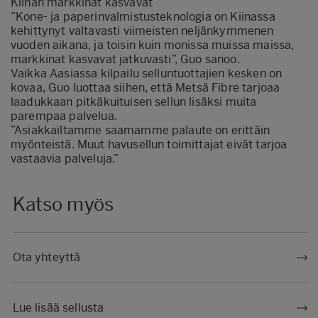
Kiinan markkinat kasvavat
”Kone- ja paperinvalmistusteknologia on Kiinassa
kehittynyt valtavasti viimeisten neljänkymmenen
vuoden aikana, ja toisin kuin monissa muissa maissa,
markkinat kasvavat jatkuvasti”, Guo sanoo.
Vaikka Aasiassa kilpailu selluntuottajien kesken on
kovaa, Guo luottaa siihen, että Metsä Fibre tarjoaa
laadukkaan pitkäkuituisen sellun lisäksi muita
parempaa palvelua.
”Asiakkailtamme saamamme palaute on erittäin
myönteistä. Muut havusellun toimittajat eivät tarjoa
vastaavia palveluja.”
Katso myös
Ota yhteyttä
Lue lisää sellusta