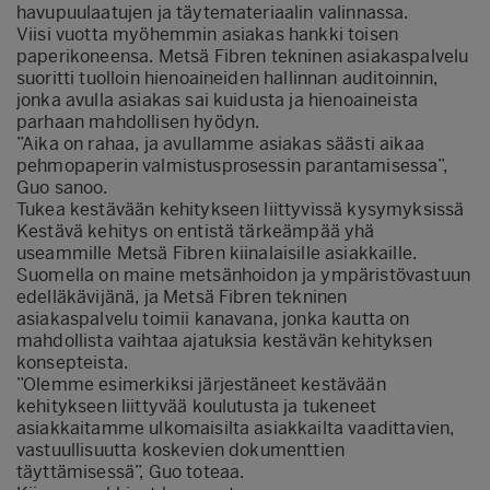
havupuulaatujen ja täytemateriaalin valinnassa.
Viisi vuotta myöhemmin asiakas hankki toisen
paperikoneensa. Metsä Fibren tekninen asiakaspalvelu
suoritti tuolloin hienoaineiden hallinnan auditoinnin,
jonka avulla asiakas sai kuidusta ja hienoaineista
parhaan mahdollisen hyödyn.
”Aika on rahaa, ja avullamme asiakas säästi aikaa
pehmopaperin valmistusprosessin parantamisessa”,
Guo sanoo.
Tukea kestävään kehitykseen liittyvissä kysymyksissä
Kestävä kehitys on entistä tärkeämpää yhä
useammille Metsä Fibren kiinalaisille asiakkaille.
Suomella on maine metsänhoidon ja ympäristövastuun
edelläkävijänä, ja Metsä Fibren tekninen
asiakaspalvelu toimii kanavana, jonka kautta on
mahdollista vaihtaa ajatuksia kestävän kehityksen
konsepteista.
”Olemme esimerkiksi järjestäneet kestävään
kehitykseen liittyvää koulutusta ja tukeneet
asiakkaitamme ulkomaisilta asiakkailta vaadittavien,
vastuullisuutta koskevien dokumenttien
täyttämisessä”, Guo toteaa.