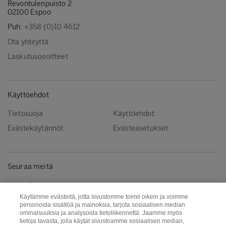
Revontulenpuisto 2
02100 Espoo
Puh:
+358 (0)10 4612
Ota yhteyttä
Laskutusosoitteet
Käyttöehdot
Tietosuoja
Käyttöehdot
Evästekäytännöt
Evästeasetukset
Seuraa meitä
LinkedIn
Käytämme evästeitä, jotta sivustomme toimii oikein ja voimme
personoida sisältöä ja mainoksia, tarjota sosiaalisen median
ominaisuuksia ja analysoida tietoliikennettä. Jaamme myös
Metsä Group
Metsä Wood
tietoja tavasta, jolla käytät sivustoamme sosiaalisen median,