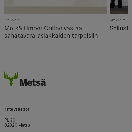
Artikkelit
Artikkelit
Metsä Timber Online vastaa
Sellust
sahatavara-asiakkaiden tarpeisiin
Yhteystiedot
PL 30
02020 Metsä