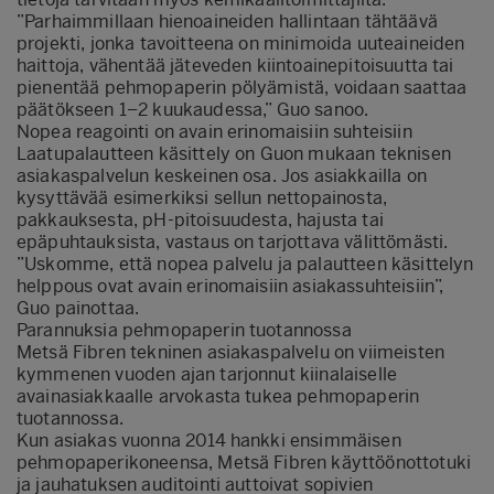
”Parhaimmillaan hienoaineiden hallintaan tähtäävä
projekti, jonka tavoitteena on minimoida uuteaineiden
haittoja, vähentää jäteveden kiintoainepitoisuutta tai
pienentää pehmopaperin pölyämistä, voidaan saattaa
päätökseen 1–2 kuukaudessa,” Guo sanoo.
Nopea reagointi on avain erinomaisiin suhteisiin
Laatupalautteen käsittely on Guon mukaan teknisen
asiakaspalvelun keskeinen osa. Jos asiakkailla on
kysyttävää esimerkiksi sellun nettopainosta,
pakkauksesta, pH-pitoisuudesta, hajusta tai
epäpuhtauksista, vastaus on tarjottava välittömästi.
”Uskomme, että nopea palvelu ja palautteen käsittelyn
helppous ovat avain erinomaisiin asiakassuhteisiin”,
Guo painottaa.
Parannuksia pehmopaperin tuotannossa
Metsä Fibren tekninen asiakaspalvelu on viimeisten
kymmenen vuoden ajan tarjonnut kiinalaiselle
avainasiakkaalle arvokasta tukea pehmopaperin
tuotannossa.
Kun asiakas vuonna 2014 hankki ensimmäisen
pehmopaperikoneensa, Metsä Fibren käyttöönottotuki
ja jauhatuksen auditointi auttoivat sopivien