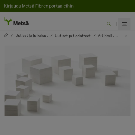
Kirjaudu Metsä Fibren portaaleihin
Uutiset ja julkaisut
Artikkelit
2024
/
/
Uutiset ja tiedotteet
/
/
/