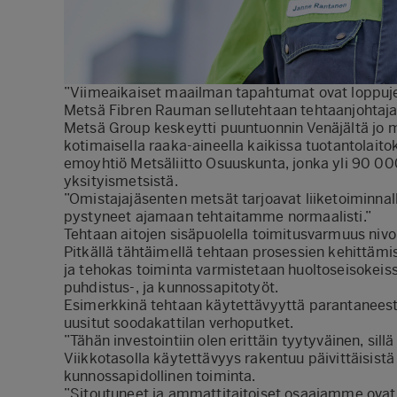
”Viimeaikaiset maailman tapahtumat ovat loppuje
Metsä Fibren Rauman sellutehtaan tehtaanjohtaj
Metsä Group keskeytti puuntuonnin Venäjältä jo 
kotimaisella raaka-aineella kaikissa tuotantolait
emoyhtiö Metsäliitto Osuuskunta, jonka yli 90 0
yksityismetsistä.
”Omistajajäsenten metsät tarjoavat liiketoiminn
pystyneet ajamaan tehtaitamme normaalisti.”
Tehtaan aitojen sisäpuolella toimitusvarmuus nivo
Pitkällä tähtäimellä tehtaan prosessien kehittämis
ja tehokas toiminta varmistetaan huoltoseisokeissa
puhdistus-, ja kunnossapitotyöt.
Esimerkkinä tehtaan käytettävyyttä parantaneest
uusitut soodakattilan verhoputket.
”Tähän investointiin olen erittäin tyytyväinen, sil
Viikkotasolla käytettävyys rakentuu päivittäisistä
kunnossapidollinen toiminta.
”Sitoutuneet ja ammattitaitoiset osaajamme ovat 