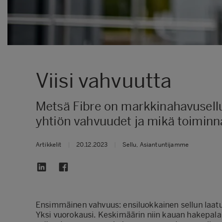
Viisi vahvuutta
Metsä Fibre on markkinahavusellu
yhtiön vahvuudet ja mikä toiminna
Artikkelit
|
20.12.2023
|
Sellu, Asiantuntijamme
Ensimmäinen vahvuus: ensiluokkainen sellun laat
Yksi vuorokausi. Keskimäärin niin kauan hakepala