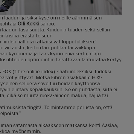
 laadun, ja siksi kyse on meille äärimmäisen
njohtaja
Olli Kokki
sanoo.
 laadun tasaisuutta. Kuidun pituuden sekä sellun
anlaisina erästä toiseen.
 niiden hallinta ratkaisevat lopputuloksen.”
n virtausta, keiton lämpötilaa tai vaikkapa
ataan kymmeniä ja taas kymmeniä kertoja läpi
losuhteiden optimointiin tarvittavaa laatudataa kertyy
OX (fibre online index) -laatuindeksiksi. Indeksi
earvot ylittyvät. Metsä Fibren asiakkaille FOX-
 kyseinen selluerä soveltuu heidän käyttöönsä.
yvin elintarvikepakkauksiin. Se on puhdasta, siitä ei
sta, eikä se muuta ruoka-aineen makua, hajua tai
aatimuksista tingitä. Toimintamme perusta on, että
elpoista.”
 Rauman satamasta alkaakseen matkansa kohti Aasiaa,
viikkoa myöhemmin.