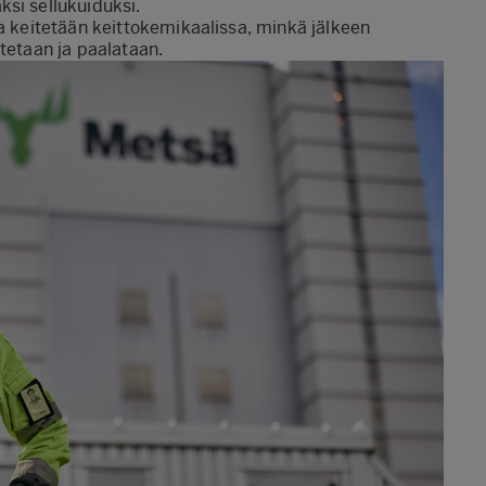
si sellukuiduksi.
ta keitetään keittokemikaalissa, minkä jälkeen
tetaan ja paalataan.