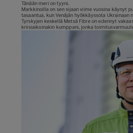
Tänään meri on tyyni.
Markkinoilla on sen sijaan viime vuosina käynyt 
tasaantua, kun Venäjän hyökkäyssota Ukrainaan n
Tyrskyjen keskellä Metsä Fibre on edennyt vakaasti
kriisiaikoinakin kumppani, jonka toimitusvarmuute