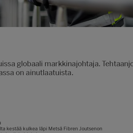
issa globaali markkinajohtaja. Tehtaanj
ssa on ainutlaatuista.
u
lta kestää kulkea läpi Metsä Fibren Joutsenon