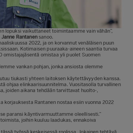
n lopuksi vaikuttaneet toimintaamme vain vähän”,
a
Janne Rantanen
sanoo.
maaliskuussa 2022, ja on korvannut venäläisen puun
oksissaan. Kotimaisen puuraaka-aineen saantia turvaa
00 omistajajäsentä omistaa yli puolet Suomen
allemme vankan pohjan, jonka ansiosta olemme
utuu tiukasti yhteen laitoksen käytettävyyden kanssa.
tä ohjaa elinkaarisuunnitelma. Vuositasolla turvallinen
, joiden aikana tehdään tarvittavat huolto-,
a korjauksesta Rantanen nostaa esiin vuonna 2022
lä se paransi käyntivarmuuttamme oleellisesti.”
 toimista, joihin kuuluu laadukas, ennakoiva
tässä työssä keskeisessä roolissa. Jokainen tehtävä