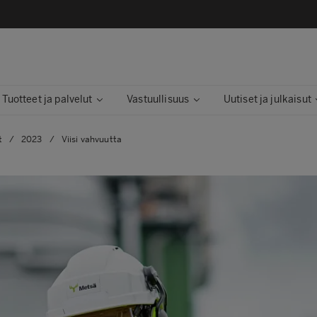
Tuotteet ja palvelut
Vastuullisuus
Uutiset ja julkaisut
t
/
2023
/
Viisi vahvuutta