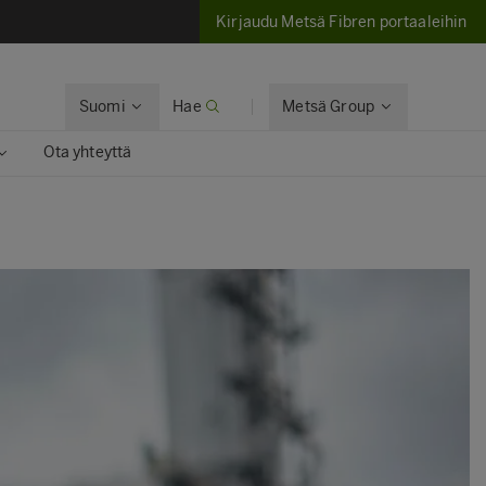
Kirjaudu Metsä Fibren portaaleihin
Suomi
Hae
Metsä Group
Ota yhteyttä