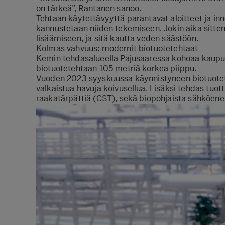
on tärkeä”, Rantanen sanoo.
Tehtaan käytettävyyttä parantavat aloitteet ja inn
kannustetaan niiden tekemiseen. Jokin aika sitten
lisäämiseen, ja sitä kautta veden säästöön.
Kolmas vahvuus: modernit biotuotetehtaat
Kemin tehdasalueella Pajusaaressa kohoaa kaupu
biotuotetehtaan 105 metriä korkea piippu.
Vuoden 2023 syyskuussa käynnistyneen biotuotete
valkaistua havuja koivusellua. Lisäksi tehdas tuo
raakatärpättiä (CST), sekä biopohjaista sähköene