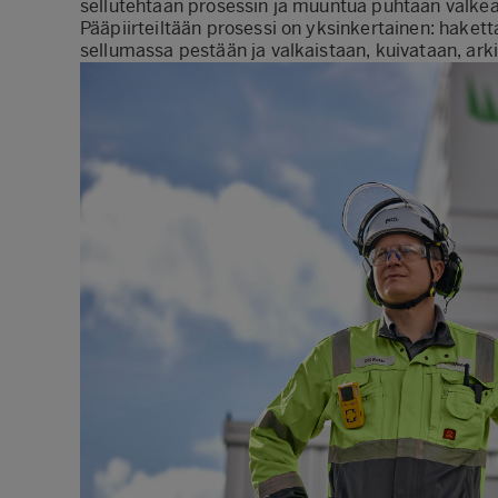
sellutehtaan prosessin ja muuntua puhtaan valkeak
Pääpiirteiltään prosessi on yksinkertainen: haket
sellumassa pestään ja valkaistaan, kuivataan, arki