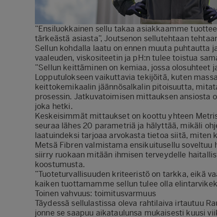
”Ensiluokkainen sellu takaa asiakkaamme tuotteen
tärkeästä asiasta”, Joutsenon sellutehtaan tehtaa
Sellun kohdalla laatu on ennen muuta puhtautta ja
vaaleuden, viskositeetin ja pH:n tulee toistua sam
”Sellun keittäminen on kemiaa, jossa olosuhteet ja
Lopputulokseen vaikuttavia tekijöitä, kuten massa
keittokemikaalin jäännösalkalin pitoisuutta, mit
prosessin. Jatkuvatoimisen mittauksen ansiosta o
joka hetki.
Keskeisimmät mittaukset on koottu yhteen Metris F
seuraa lähes 20 parametriä ja hälyttää, mikäli ohj
laatuindeksi tarjoaa arvokasta tietoa siitä, miten
Metsä Fibren valmistama ensikuitusellu soveltuu h
siirry ruokaan mitään ihmisen terveydelle haitalli
koostumusta.
”Tuoteturvallisuuden kriteeristö on tarkka, eikä v
kaiken tuottamamme sellun tulee olla elintarvikek
Toinen vahvuus: toimitusvarmuus
Täydessä sellulastissa oleva rahtilaiva irtautuu
jonne se saapuu aikataulunsa mukaisesti kuusi 