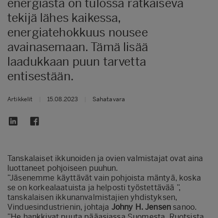
energiasta on tulossa ratkaiseva
tekijä lähes kaikessa,
energiatehokkuus nousee
avainasemaan. Tämä lisää
laadukkaan puun tarvetta
entisestään.
Artikkelit
|
15.08.2023
|
Sahatavara
Tanskalaiset ikkunoiden ja ovien valmistajat ovat aina
luottaneet pohjoiseen puuhun.
”Jäsenemme käyttävät vain pohjoista mäntyä, koska
se on korkealaatuista ja helposti työstettävää ”,
tanskalaisen ikkunanvalmistajien yhdistyksen,
Vinduesindustrienin, johtaja
Johny H. Jensen
sanoo.
”He hankkivat puuta pääasiassa Suomesta, Ruotsista,