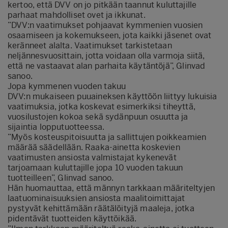
kertoo, että DVV on jo pitkään taannut kuluttajille
parhaat mahdolliset ovet ja ikkunat.
”DVV:n vaatimukset pohjaavat kymmenien vuosien
osaamiseen ja kokemukseen, jota kaikki jäsenet ovat
keränneet alalta. Vaatimukset tarkistetaan
neljännesvuosittain, jotta voidaan olla varmoja siitä,
että ne vastaavat alan parhaita käytäntöjä”, Glinvad
sanoo.
Jopa kymmenen vuoden takuu
DVV:n mukaiseen puuaineksen käyttöön liittyy lukuisia
vaatimuksia, jotka koskevat esimerkiksi tiheyttä,
vuosilustojen kokoa sekä sydänpuun osuutta ja
sijaintia lopputuotteessa.
”Myös kosteuspitoisuutta ja sallittujen poikkeamien
määrää säädellään. Raaka-ainetta koskevien
vaatimusten ansiosta valmistajat kykenevät
tarjoamaan kuluttajille jopa 10 vuoden takuun
tuotteilleen”, Glinvad sanoo.
Hän huomauttaa, että männyn tarkkaan määriteltyjen
laatuominaisuuksien ansiosta maalitoimittajat
pystyvät kehittämään räätälöityjä maaleja, jotka
pidentävät tuotteiden käyttöikää.