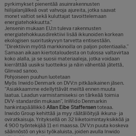
pyrkimykset pienentää asuinrakennusten
hiilijalanjälkeä ovat vahvoja ajureita, jotka saavat
monet valtiot sekä kuluttajat tavoittelemaan
energiatehokkuutta.”
Jensenin mukaan EU:n tuleva rakennusten
energiatehokkuusdirektiivi lisää ikkunoiden korkean
ekologisen suorituskyvyn tarvetta entisestään.
”Direktiivin myötä markkinoilla on paljon potentiaalia.”
Samaan aikaan kiertotaloudesta on tulossa valtavirtaa
koko alalla, ja se suosii materiaaleja, jotka voidaan
kierrättää uusiksi tuotteiksi ja näin vähentää jätettä,
Glinvad sanoo.
Pohjoiseen puuhun luotetaan
Myös Inwido Denmark on DVV:n pitkäaikainen jäsen.
“Asiakkaamme edellyttävät meiltä ennen muuta
laatua. Laadun varmistamiseksi on tärkeää toimia
DVV-standardin mukaan”, InWido Denmarkin
hankintapäällikkö
Allan Eibe Staffensen
toteaa.
Inwido Group kehittää ja myy räätälöityjä ikkuna- ja
oviratkaisuja. Yrityksellä on 32 liiketoimintayksikköä ja
4 900 työntekijää 11 eri maassa. DVV:n puuta koskeva
säännöstö on yksi työkaluista, joiden avulla Inwido