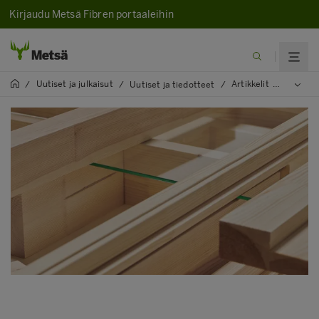
Kirjaudu Metsä Fibren portaaleihin
Uutiset ja julkaisut
Artikkelit
2023
/
/
Uutiset ja tiedotteet
/
/
/