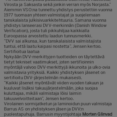
Virosta ja Saksasta sekä jonkin verran myös Norjasta.”
Aiemmin VSO:na tunnettu yhdistys perustettiin vuonna
1977 tuomaan yhteen valmistajat ja suojelemaan
tanskalaista julkisivuarkkitehtuuria. Samana vuonna
yhdistys lanseerasi DVV-merkinnän (Danish Window
Verification), josta tuli pikkuhiljaa kaikkialla
Euroopassa arvostettu laadun tunnusmerkki.
”DVV sai alkunsa, kun tanskalaisista valmistajista
tuntui, että laatu kaipasi nostetta”, Jensen kertoo.
Sertifioitua laatua
Nykyään DVV-merkittyjen tuotteiden on täytettävä
tietyt tekniset vaatimukset, joten sertifioinnin
myöntäjä valvoo DVV-merkittyjä ikkunoita ja ulko-ovia
valmistavia yrityksiä. Kaikki yhdistyksen jäsenet on
sertifioitu DVV-järjestelmän mukaisesti.
”Kaikki jäsenet myöntävät viiden vuoden takuun ja
kuuluvat lisäksi takuujärjestelmään, joka suojaa
kuluttajaa, mikäli valmistaja löisi laimin
takuuvelvoitteitaan”, Jensen kertoo.
Virolainen sormijatketun ja laminoidun puun valmistaja
Barrus AS on yhdistyksen jäsen ja DVV:n
puolestapuhuja. Barrusin myyntijohtaja
Morten Glinvad