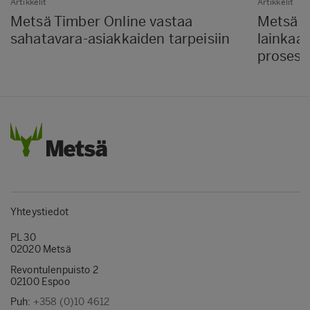
Artikkelit
Artikkelit
Metsä Timber Online vastaa
Metsä F
sahatavara-asiakkaiden tarpeisiin
lainkaan
prosessi
Yhteystiedot
PL 30
02020 Metsä
Revontulenpuisto 2
02100 Espoo
Puh:
+358 (0)10 4612