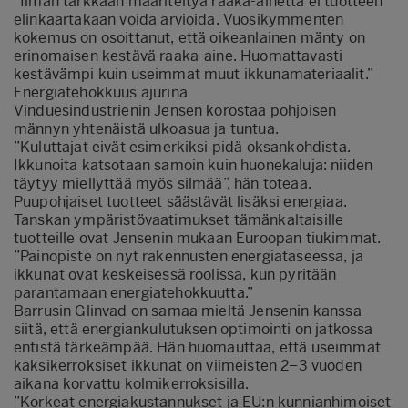
”Ilman tarkkaan määriteltyä raaka-ainetta ei tuotteen
elinkaartakaan voida arvioida. Vuosikymmenten
kokemus on osoittanut, että oikeanlainen mänty on
erinomaisen kestävä raaka-aine. Huomattavasti
kestävämpi kuin useimmat muut ikkunamateriaalit.”
Energiatehokkuus ajurina
Vinduesindustrienin Jensen korostaa pohjoisen
männyn yhtenäistä ulkoasua ja tuntua.
”Kuluttajat eivät esimerkiksi pidä oksankohdista.
Ikkunoita katsotaan samoin kuin huonekaluja: niiden
täytyy miellyttää myös silmää”, hän toteaa.
Puupohjaiset tuotteet säästävät lisäksi energiaa.
Tanskan ympäristövaatimukset tämänkaltaisille
tuotteille ovat Jensenin mukaan Euroopan tiukimmat.
”Painopiste on nyt rakennusten energiataseessa, ja
ikkunat ovat keskeisessä roolissa, kun pyritään
parantamaan energiatehokkuutta.”
Barrusin Glinvad on samaa mieltä Jensenin kanssa
siitä, että energiankulutuksen optimointi on jatkossa
entistä tärkeämpää. Hän huomauttaa, että useimmat
kaksikerroksiset ikkunat on viimeisten 2–3 vuoden
aikana korvattu kolmikerroksisilla.
”Korkeat energiakustannukset ja EU:n kunnianhimoiset