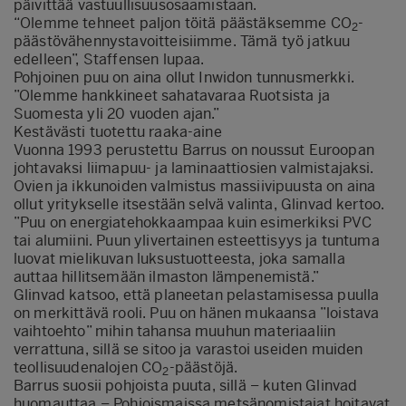
päivittää vastuullisuusosaamistaan.
“Olemme tehneet paljon töitä päästäksemme CO
-
2
päästövähennystavoitteisiimme. Tämä työ jatkuu
edelleen”, Staffensen lupaa.
Pohjoinen puu on aina ollut Inwidon tunnusmerkki.
”Olemme hankkineet sahatavaraa Ruotsista ja
Suomesta yli 20 vuoden ajan.”
Kestävästi tuotettu raaka-aine
Vuonna 1993 perustettu Barrus on noussut Euroopan
johtavaksi liimapuu- ja laminaattiosien valmistajaksi.
Ovien ja ikkunoiden valmistus massiivipuusta on aina
ollut yritykselle itsestään selvä valinta, Glinvad kertoo.
”Puu on energiatehokkaampaa kuin esimerkiksi PVC
tai alumiini. Puun ylivertainen esteettisyys ja tuntuma
luovat mielikuvan luksustuotteesta, joka samalla
auttaa hillitsemään ilmaston lämpenemistä.”
Glinvad katsoo, että planeetan pelastamisessa puulla
on merkittävä rooli. Puu on hänen mukaansa ”loistava
vaihtoehto” mihin tahansa muuhun materiaaliin
verrattuna, sillä se sitoo ja varastoi useiden muiden
teollisuudenalojen CO
-päästöjä.
2
Barrus suosii pohjoista puuta, sillä – kuten Glinvad
huomauttaa – Pohjoismaissa metsänomistajat hoitavat