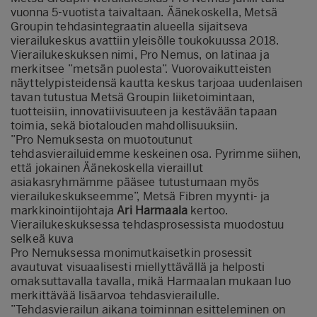
vuonna 5-vuotista taivaltaan. Äänekoskella, Metsä
Groupin tehdasintegraatin alueella sijaitseva
vierailukeskus avattiin yleisölle toukokuussa 2018.
Vierailukeskuksen nimi, Pro Nemus, on latinaa ja
merkitsee ”metsän puolesta”. Vuorovaikutteisten
näyttelypisteidensä kautta keskus tarjoaa uudenlaisen
tavan tutustua Metsä Groupin liiketoimintaan,
tuotteisiin, innovatiivisuuteen ja kestävään tapaan
toimia, sekä biotalouden mahdollisuuksiin.
”Pro Nemuksesta on muotoutunut
tehdasvierailuidemme keskeinen osa. Pyrimme siihen,
että jokainen Äänekoskella vieraillut
asiakasryhmämme pääsee tutustumaan myös
vierailukeskukseemme”, Metsä Fibren myynti- ja
markkinointijohtaja
Ari Harmaala
kertoo.
Vierailukeskuksessa tehdasprosessista muodostuu
selkeä kuva
Pro Nemuksessa monimutkaisetkin prosessit
avautuvat visuaalisesti miellyttävällä ja helposti
omaksuttavalla tavalla, mikä Harmaalan mukaan luo
merkittävää lisäarvoa tehdasvierailulle.
”Tehdasvierailun aikana toiminnan esitteleminen on