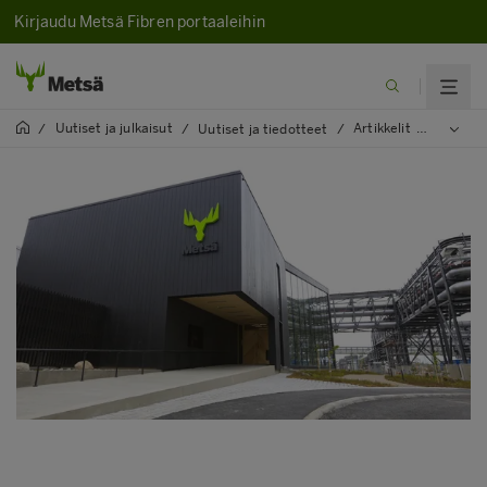
Kirjaudu Metsä Fibren portaaleihin
Uutiset ja julkaisut
Artikkelit
2023
/
/
Uutiset ja tiedotteet
/
/
/