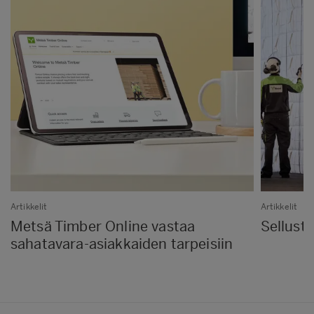
Artikkelit
Artikkelit
Metsä Timber Online vastaa
Sellust
sahatavara-asiakkaiden tarpeisiin