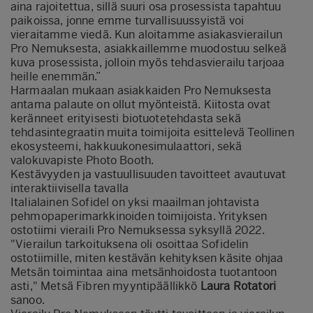
aina rajoitettua, sillä suuri osa prosessista tapahtuu
paikoissa, jonne emme turvallisuussyistä voi
vieraitamme viedä. Kun aloitamme asiakasvierailun
Pro Nemuksesta, asiakkaillemme muodostuu selkeä
kuva prosessista, jolloin myös tehdasvierailu tarjoaa
heille enemmän.”
Harmaalan mukaan asiakkaiden Pro Nemuksesta
antama palaute on ollut myönteistä. Kiitosta ovat
keränneet erityisesti biotuotetehdasta sekä
tehdasintegraatin muita toimijoita esittelevä Teollinen
ekosysteemi, hakkuukonesimulaattori, sekä
valokuvapiste Photo Booth.
Kestävyyden ja vastuullisuuden tavoitteet avautuvat
interaktiivisella tavalla
Italialainen Sofidel on yksi maailman johtavista
pehmopaperimarkkinoiden toimijoista. Yrityksen
ostotiimi vieraili Pro Nemuksessa syksyllä 2022.
"Vierailun tarkoituksena oli osoittaa Sofidelin
ostotiimille, miten kestävän kehityksen käsite ohjaa
Metsän toimintaa aina metsänhoidosta tuotantoon
asti," Metsä Fibren myyntipäällikkö
Laura Rotatori
sanoo.