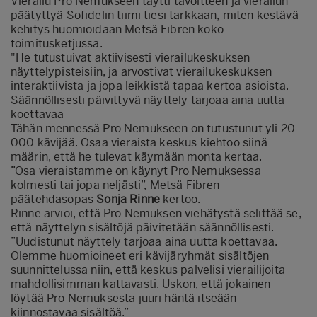
Vierailu Pro Nemukseen täytti tavoitteen ja vierailun
päätyttyä Sofidelin tiimi tiesi tarkkaan, miten kestävä
kehitys huomioidaan Metsä Fibren koko
toimitusketjussa.
"He tutustuivat aktiivisesti vierailukeskuksen
näyttelypisteisiin, ja arvostivat vierailukeskuksen
interaktiivista ja jopa leikkistä tapaa kertoa asioista.
Säännöllisesti päivittyvä näyttely tarjoaa aina uutta
koettavaa
Tähän mennessä Pro Nemukseen on tutustunut yli 20
000 kävijää. Osaa vieraista keskus kiehtoo siinä
määrin, että he tulevat käymään monta kertaa.
”Osa vieraistamme on käynyt Pro Nemuksessa
kolmesti tai jopa neljästi”, Metsä Fibren
päätehdasopas
Sonja Rinne
kertoo.
Rinne arvioi, että Pro Nemuksen viehätystä selittää se,
että näyttelyn sisältöjä päivitetään säännöllisesti.
”Uudistunut näyttely tarjoaa aina uutta koettavaa.
Olemme huomioineet eri kävijäryhmät sisältöjen
suunnittelussa niin, että keskus palvelisi vierailijoita
mahdollisimman kattavasti. Uskon, että jokainen
löytää Pro Nemuksesta juuri häntä itseään
kiinnostavaa sisältöä.”