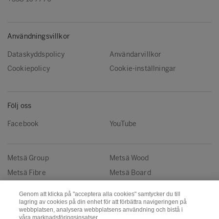
Användningsvillkor
Dataskyddspolicy
Användarvillkor
Cookiepolicy
Cookie-inställningar
Följ oss
Facebook
YouTube
Metsä Group
Metsä Wood
Metsä Fibre
Metsä Board
Metsä Tissue
Metsä Spring
Genom att klicka på "acceptera alla cookies" samtycker du till
lagring av cookies på din enhet för att förbättra navigeringen på
webbplatsen, analysera webbplatsens användning och bistå i
Copyright © Metsä Group
våra marknadsföringsinsatser.