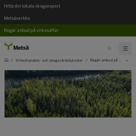
Hitta din lokala skogsexpert
Metsäverkko
Begär anbud på virkesaffär
Begär anbud på skogsvård
/
Virkeshandels- och skogsvårdstjänster
/