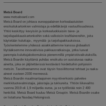
Metsä Board
www.metsaboard.com
Metsä Board on johtava eurooppalainen korkealaatuisten
ensikuitukartonkien valmistaja ja edelläkävijä vastuullisuudessa.
Yhtiö keskittyy kevyisiin ja korkealuokkaisiin taive- ja
tarjoilupakkauskartonkeihin sekä valkoisiin kraftlainereihin, joita
käytetään kuluttaja-, myymälä- ja tarjoilupakkauksissa.
Työskentelemme yhdessä asiakkaittemme kanssa globaalisti
löytääksemme innovatiivisia pakkausratkaisuja, jotka luovat
parempia kuluttajakokemuksia pienemmillä ympäristövaikutuksilla.
Metsä Boardin käyttämä puhdas ensikuitu on uusiutuvaa raaka-
ainetta, joka on jäljitettävissä kestävästi hoidettuihin pohjoisiin
metsiin. Tavoitteenamme ovat täysin fossiilittomat tehtaat ja raaka-
aineet vuoteen 2030 mennessä.
Metsä Boardin maailmanlaajuinen myyntiverkosto palvelee
merkkituotevalmistajia, jalostajia ja tukkureita. Yhtiön liikevaihto
vuonna 2019 oli 1,9 miljardia euroa, ja se työllistää noin 2 400
henkilöä. Metsä Board kuuluu Metsä Groupiin. Metsä Boardin osake
on listattuna Nasdaq Helsingissä.