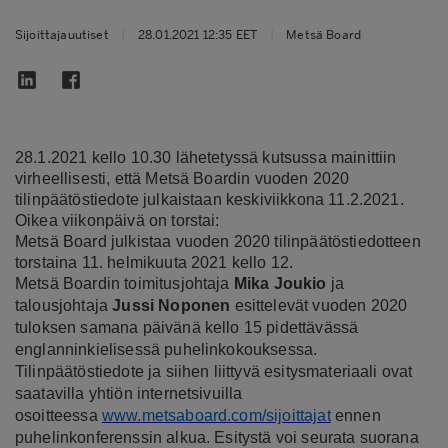
Sijoittajauutiset
|
28.01.2021 12:35 EET
|
Metsä Board
28.1.2021 kello 10.30 lähetetyssä kutsussa mainittiin
virheellisesti, että Metsä Boardin vuoden 2020
tilinpäätöstiedote julkaistaan keskiviikkona 11.2.2021.
Oikea viikonpäivä on torstai:
Metsä Board julkistaa vuoden 2020 tilinpäätöstiedotteen
torstaina 11. helmikuuta 2021 kello 12.
Metsä Boardin toimitusjohtaja
Mika Joukio
ja
talousjohtaja
Jussi Noponen
esittelevät vuoden 2020
tuloksen samana päivänä kello 15 pidettävässä
englanninkielisessä puhelinkokouksessa.
Tilinpäätöstiedote ja siihen liittyvä esitysmateriaali ovat
saatavilla yhtiön internetsivuilla
osoitteessa
www.metsaboard.com/sijoittajat
ennen
puhelinkonferenssin alkua. Esitystä voi seurata suorana