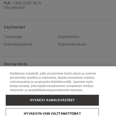
Puh.
+358 (0)10 46 11
Ota yhteyttä
Käyttöehdot
Tietosuoja
Käyttöehdot
Evästekäytännöt
Evästeasetukset
Seuraa meitä
Instagram
LinkedIn
Käytämme evästeitä, jotta sivustomme toimii oikein ja voimme
personoida sisältöä ja mainoksia, tarjota sosiaalisen median
YouTube
ominaisuuksia ja analysoida tietoliikennettä. Jaamme myös
tietoja tavasta, jolla käytät sivustoamme sosiaalisen median,
mainonta- ja analytiikkakumppaneidemme kanssaa.
Metsä Group
Puunhankinta
HYVÄKSY KAIKKI EVÄSTEET
Metsä Wood
Metsä Fibre
HYVÄKSYN VAIN VÄLTTÄMÄTTÖMÄT
Metsä Tissue
Metsä Spring