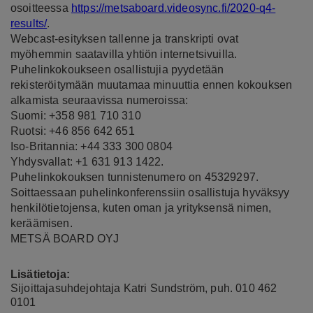
osoitteessa
https://metsaboard.videosync.fi/2020-q4-
results/
.
Webcast-esityksen tallenne ja transkripti ovat
myöhemmin saatavilla yhtiön internetsivuilla.
Puhelinkokoukseen osallistujia pyydetään
rekisteröitymään muutamaa minuuttia ennen kokouksen
alkamista seuraavissa numeroissa:
Suomi: +358 981 710 310
Ruotsi: +46 856 642 651
Iso-Britannia: +44 333 300 0804
Yhdysvallat: +1 631 913 1422.
Puhelinkokouksen tunnistenumero on 45329297.
Soittaessaan puhelinkonferenssiin osallistuja hyväksyy
henkilötietojensa, kuten oman ja yrityksensä nimen,
keräämisen.
METSÄ BOARD OYJ
Lisätietoja:
Sijoittajasuhdejohtaja Katri Sundström, puh. 010 462
0101