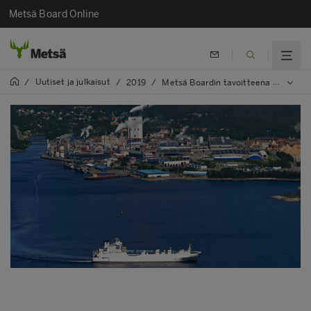
Metsä Board Online
Uutiset ja julkaisut
/
/
2019
/
Metsä Boardin tavoitteena fossiilittomat tehtaat 2030 mennessä osana yhtiön uusia kestävän kehityksen tavoitteita