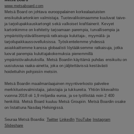
www.metsaboard.com
Metsä Board on johtava eurooppalainen korkealaatuisten
ensikuitukartonkien valmistaja. Tuotevalikoimaamme kuuluvat taive-
ja tarjoilupakkauskartongit sekä valkoiset kraftlainerit. Kevyet
kartonkimme on kehitetty tarjoamaan parempia, turvallisempia ja
ympäristöystävällisempiä ratkaisuja kuluttaja-, myymälä- ja
tarjoilupakkaussovelluksissa. Työskentelemme yhdessä
asiakkaittemme kanssa globaalisti löytääksemme ratkaisuja, jotka
luovat parempia kuluttajakokemuksia pienemmillä
ympäristövaikutuksilla. Metsä Boardin käyttämä puhdas ensikuitu on
uusiutuvaa raaka-ainetta, joka on jäljitettävissä kestävästi
hoidettuihin pohjoisiin metsiin.
Metsä Boardin maailmanlaajuinen myyntiverkosto palvelee
merkkituotevalmistajia, jalostajia ja tukkureita. Yhtiön liikevaihto
vuonna 2018 oli 1,9 miljardia euroa, ja se työllistää noin 2 400
henkilöä. Metsä Board kuuluu Metsä Groupiin. Metsä Boardin osake
on listattuna Nasdaq Helsingissä.
Seuraa Metsä Boardia:
Twitter
LinkedIn
YouTube
Instagram
Slideshare