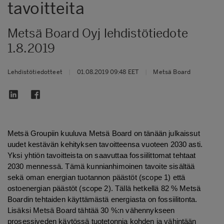
tavoitteita
Metsä Board Oyj lehdistötiedote
1.8.2019
Lehdistötiedotteet
|
01.08.2019 09:48 EET
|
Metsä Board
Metsä Groupiin kuuluva Metsä Board on tänään julkaissut
uudet kestävän kehityksen tavoitteensa vuoteen 2030 asti.
Yksi yhtiön tavoitteista on saavuttaa fossiilittomat tehtaat
2030 mennessä. Tämä kunnianhimoinen tavoite sisältää
sekä oman energian tuotannon päästöt (scope 1) että
ostoenergian päästöt (scope 2). Tällä hetkellä 82 % Metsä
Boardin tehtaiden käyttämästä energiasta on fossiilitonta.
Lisäksi Metsä Board tähtää 30 %:n vähennykseen
prosessiveden käytössä tuotetonnia kohden ja vähintään