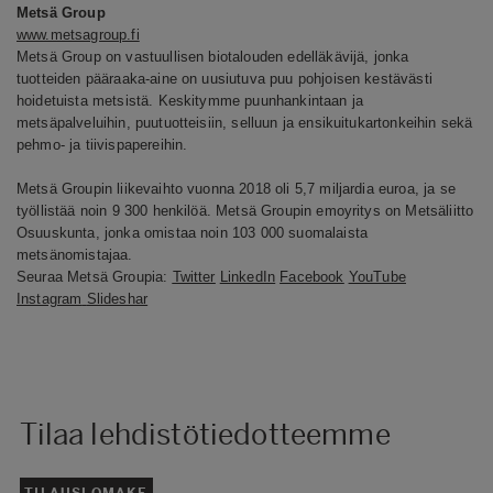
Metsä Group
www.metsagroup.fi
Metsä Group on vastuullisen biotalouden edelläkävijä, jonka
tuotteiden pääraaka-aine on uusiutuva puu pohjoisen kestävästi
hoidetuista metsistä. Keskitymme puunhankintaan ja
metsäpalveluihin, puutuotteisiin, selluun ja ensikuitukartonkeihin sekä
pehmo- ja tiivispapereihin.
Metsä Groupin liikevaihto vuonna 2018 oli 5,7 miljardia euroa, ja se
työllistää noin 9 300 henkilöä. Metsä Groupin emoyritys on Metsäliitto
Osuuskunta, jonka omistaa noin 103 000 suomalaista
metsänomistajaa.
Seuraa Metsä Groupia:
Twitter
LinkedIn
Facebook
YouTube
Instagram
Slideshar
Tilaa lehdistötiedotteemme
TILAUSLOMAKE