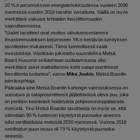
10 %:n parannukseen energiatehokkuudessa vuoteen 2030
mennessä vuoden 2018 tasoihin verrattuna. Näillä on myös
merkittävä vaikutus tehtaiden fossiilittomuuden
saavuttamisessa.
“Uudet tavoitteet ovat osoitus sitoutumisestamme
ilmastonmuutoksen torjumiseen YK:n kestävän kehityksen
tavoitteiden mukaisesti. Tämä luonnollisesti vaatii
investointeja. Vastikään julkistettu suunnitelma Metsä
Board Husumin sellutehtaan uudistamisesta olisi
merkittävä askel matkallamme kohti sataprosenttisesti
fossiilitonta tuotantoa”, sanoo
Mika Joukio
, Metsä Boardin
toimitusjohtaja.
Pääraaka-aine Metsä Boardin kartongin valmistuksessa on
uusiutuva ja sataprosenttisesti jäljitettävissä oleva puu, joka
on peräisin kestävästi hoidetuista pohjoiseurooppalaisista
metsistä. Yksi Metsä Boardin tavoitteista on myös se, että
vähintään 90 % tuotteisiin käytetystä puuraaka-aineesta
tulisi sertifioiduista metsistä 2030 mennessä. Vuonna 2018
sertifioidun puun osuus oli 79 % käytetystä puuraaka-
aineesta.