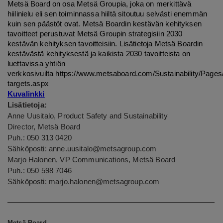
Metsä Board on osa Metsä Groupia, joka on merkittävä
hiilinielu eli sen toiminnassa hiiltä sitoutuu selvästi enemmän
kuin sen päästöt ovat. Metsä Boardin kestävän kehityksen
tavoitteet perustuvat Metsä Groupin strategisiin 2030
kestävän kehityksen tavoitteisiin. Lisätietoja Metsä Boardin
kestävästä kehityksestä ja kaikista 2030 tavoitteista on
luettavissa yhtiön
verkkosivuilta
https://www.metsaboard.com/Sustainability/Pages/S
targets.aspx
Kuvalinkki
Lisätietoja:
Anne Uusitalo, Product Safety and Sustainability
Director, Metsä Board
Puh.: 050 313 0420
Sähköposti: anne.uusitalo@metsagroup.com
Marjo Halonen, VP Communications, Metsä Board
Puh.: 050 598 7046
Sähköposti: marjo.halonen@metsagroup.com
Metsä Board