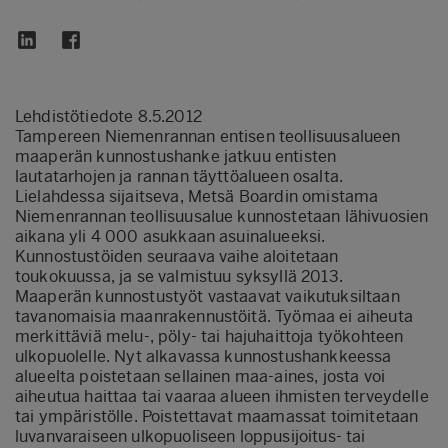
Lehdistötiedote 8.5.2012
Tampereen Niemenrannan entisen teollisuusalueen
maaperän kunnostushanke jatkuu entisten
lautatarhojen ja rannan täyttöalueen osalta.
Lielahdessa sijaitseva, Metsä Boardin omistama
Niemenrannan teollisuusalue kunnostetaan lähivuosien
aikana yli 4 000 asukkaan asuinalueeksi.
Kunnostustöiden seuraava vaihe aloitetaan
toukokuussa, ja se valmistuu syksyllä 2013.
Maaperän kunnostustyöt vastaavat vaikutuksiltaan
tavanomaisia maanrakennustöitä. Työmaa ei aiheuta
merkittäviä melu-, pöly- tai hajuhaittoja työkohteen
ulkopuolelle. Nyt alkavassa kunnostushankkeessa
alueelta poistetaan sellainen maa-aines, josta voi
aiheutua haittaa tai vaaraa alueen ihmisten terveydelle
tai ympäristölle. Poistettavat maamassat toimitetaan
luvanvaraiseen ulkopuoliseen loppusijoitus- tai