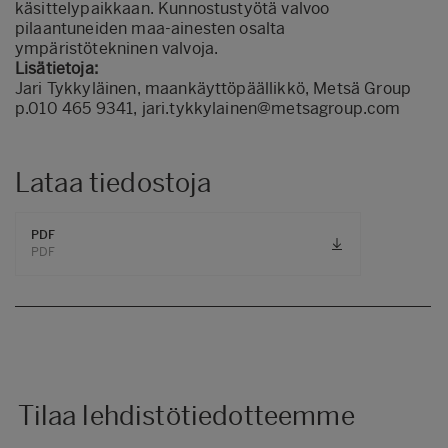
käsittelypaikkaan. Kunnostustyötä valvoo
pilaantuneiden maa-ainesten osalta
ympäristötekninen valvoja.
Lisätietoja:
Jari Tykkyläinen, maankäyttöpäällikkö, Metsä Group
p.010 465 9341, jari.tykkylainen@metsagroup.com
Lataa tiedostoja
PDF
PDF
Tilaa lehdistötiedotteemme