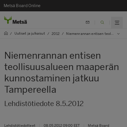
Metsä Board Online
Uutiset ja julkaisut
/
/
2012
/
Niemenrannan entisen teollisuusalueen maaperän kunnostaminen jatkuu Tampereella
Niemenrannan entisen
teollisuusalueen maaperän
kunnostaminen jatkuu
Tampereella
Lehdistötiedote 8.5.2012
Lehdistötiedotteet
|
08.05.2012 09:00 EET
|
Metsä Board