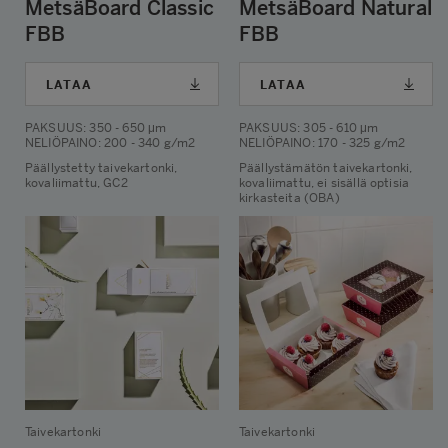
MetsäBoard Classic
MetsäBoard Natural
FBB
FBB
LATAA
LATAA
PAKSUUS
: 350 - 650 μm
PAKSUUS
: 305 - 610 μm
NELIÖPAINO
: 200 - 340 g/m2
NELIÖPAINO
: 170 - 325 g/m2
Päällystetty taivekartonki,
Päällystämätön taivekartonki,
kovaliimattu, GC2
kovaliimattu, ei sisällä optisia
kirkasteita (OBA)
Taivekartonki
Taivekartonki