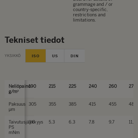
grammage and / or
country-specific,
restrictions and
limitations.
Tekniset tiedot
YKSIKKÖ
ISO
US
DIN
Neliöpaino
190
215
225
240
260
275
g/m²
Paksuus
305
355
385
415
455
485
µm
Taivutusjäykkyys
3,6
5,3
6,3
7,8
9,7
11,3
PS
mNm