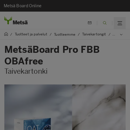
Metsä Board Online
Tuotteet ja palvelut
Taivekartongit
/
/
Tuotteemme
/
/
MetsäBoa
MetsäBoard Pro FBB
OBAfree
Taivekartonki