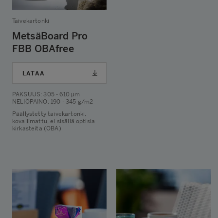
Taivekartonki
MetsäBoard Pro
FBB OBAfree
LATAA
PAKSUUS
: 305 - 610 μm
NELIÖPAINO
: 190 - 345 g/m2
Päällystetty taivekartonki,
kovaliimattu, ei sisällä optisia
kirkasteita (OBA)