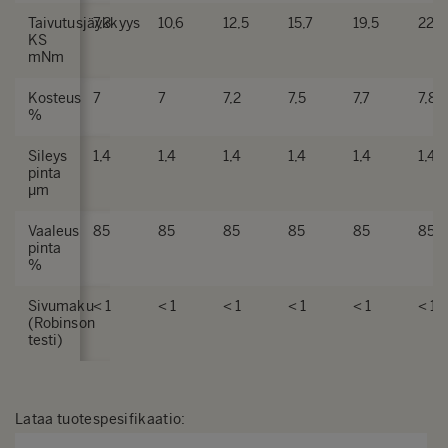
Taivutusjäykkyys
7,3
10,6
12,5
15,7
19,5
22,5
KS
mNm
Kosteus
7
7
7,2
7,5
7,7
7,8
%
Sileys
1,4
1,4
1,4
1,4
1,4
1,4
pinta
µm
Vaaleus
85
85
85
85
85
85
pinta
%
Sivumaku
< 1
< 1
< 1
< 1
< 1
< 1
(Robinson
testi)
Lataa tuotespesifikaatio
: