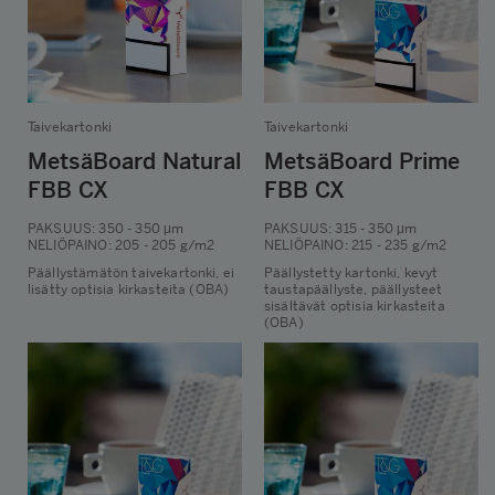
Taivekartonki
Taivekartonki
MetsäBoard Natural
MetsäBoard Prime
FBB CX
FBB CX
PAKSUUS
: 350 - 350 μm
PAKSUUS
: 315 - 350 μm
NELIÖPAINO
: 205 - 205 g/m2
NELIÖPAINO
: 215 - 235 g/m2
Päällystämätön taivekartonki, ei
Päällystetty kartonki, kevyt
lisätty optisia kirkasteita (OBA)
taustapäällyste, päällysteet
sisältävät optisia kirkasteita
(OBA)