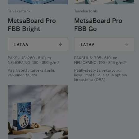
Taivekartonki
Taivekartonki
MetsäBoard Pro
MetsäBoard Pro
FBB Bright
FBB Go
LATAA
LATAA
PAKSUUS
: 260 - 610 μm
PAKSUUS
: 305 - 610 μm
NELIÖPAINO
: 180 - 350 g/m2
NELIÖPAINO
: 190 - 345 g/m2
Päällystetty taivekartonki,
Päällystetty taivekartonki,
valkoinen tausta
kovaliimattu, ei sisällä optisia
kirkasteita (OBA)