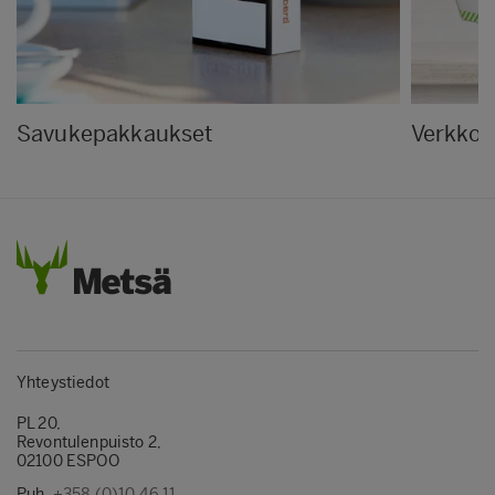
Savukepakkaukset
Verkko
Yhteystiedot
PL 20,
Revontulenpuisto 2,
02100 ESPOO
Puh.
+358 (0)10 46 11