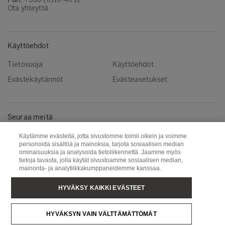
Ota yhteyttä
Käyttöehdot
Tietosuoja
Käyttöehdot
Evästekäytännöt
Evästeasetukset
Seuraa meitä
Instagram
LinkedIn
Käytämme evästeitä, jotta sivustomme toimii oikein ja voimme
personoida sisältöä ja mainoksia, tarjota sosiaalisen median
YouTube
ominaisuuksia ja analysoida tietoliikennettä. Jaamme myös
tietoja tavasta, jolla käytät sivustoamme sosiaalisen median,
mainonta- ja analytiikkakumppaneidemme kanssaa.
Metsä Group
Puunhankinta
HYVÄKSY KAIKKI EVÄSTEET
Metsä Wood
Metsä Fibre
HYVÄKSYN VAIN VÄLTTÄMÄTTÖMÄT
Metsä Tissue
Metsä Spring