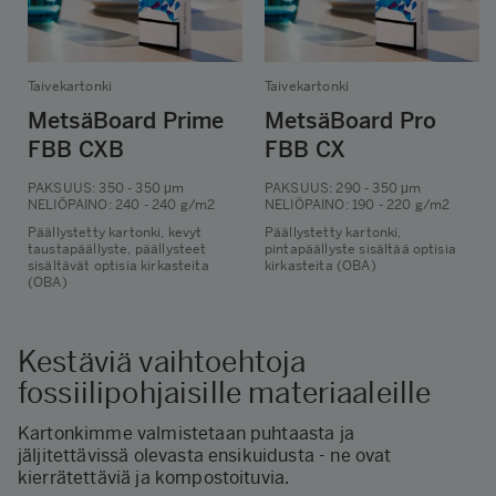
Taivekartonki
Taivekartonki
MetsäBoard Prime
MetsäBoard Pro
FBB CXB
FBB CX
PAKSUUS
: 350 - 350 μm
PAKSUUS
: 290 - 350 μm
NELIÖPAINO
: 240 - 240 g/m2
NELIÖPAINO
: 190 - 220 g/m2
Päällystetty kartonki, kevyt
Päällystetty kartonki,
taustapäällyste, päällysteet
pintapäällyste sisältää optisia
sisältävät optisia kirkasteita
kirkasteita (OBA)
(OBA)
Kestäviä vaihtoehtoja
fossiilipohjaisille materiaaleille
Kartonkimme valmistetaan puhtaasta ja
jäljitettävissä olevasta ensikuidusta - ne ovat
kierrätettäviä ja kompostoituvia.