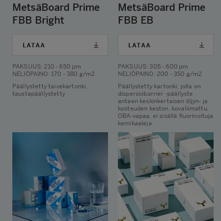
MetsäBoard Prime
MetsäBoard Prime
FBB Bright
FBB EB
LATAA
LATAA
PAKSUUS
: 210 - 650 μm
PAKSUUS
: 305 - 600 μm
NELIÖPAINO
: 170 - 380 g/m2
NELIÖPAINO
: 200 - 350 g/m2
Päällystetty taivekartonki,
Päällystetty kartonki, jolla on
taustapäällystetty
dispersiobarrier -päällyste
antaen keskinkertaisen öljyn- ja
kosteuden keston, kovaliimattu,
OBA-vapaa, ei sisällä fluorinoituja
kemikaaleja