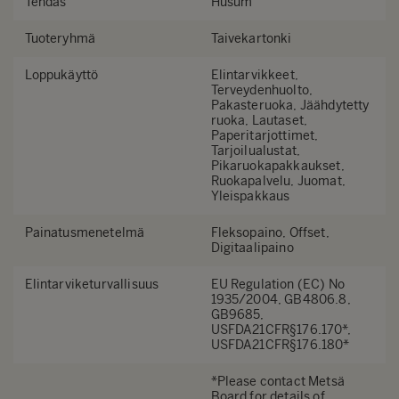
Tehdas
Husum
Tuoteryhmä
Taivekartonki
Loppukäyttö
Elintarvikkeet,
Terveydenhuolto,
Pakasteruoka, Jäähdytetty
ruoka, Lautaset,
Paperitarjottimet,
Tarjoilualustat,
Pikaruokapakkaukset,
Ruokapalvelu, Juomat,
Yleispakkaus
Painatusmenetelmä
Fleksopaino, Offset,
Digitaalipaino
Elintarviketurvallisuus
EU Regulation (EC) No
1935/2004, GB4806.8,
GB9685,
USFDA21CFR§176.170*,
USFDA21CFR§176.180*
*Please contact Metsä
Board for details of