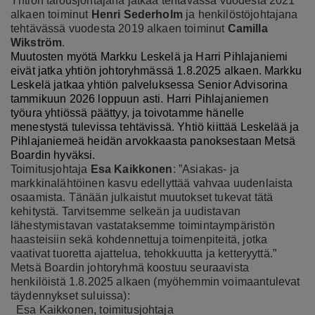
Yhtiön talousjohtajana jatkaa tehtävässä vuodesta 2021
alkaen toiminut
Henri Sederholm
ja henkilöstöjohtajana
tehtävässä vuodesta 2019 alkaen toiminut
Camilla
Wikström
.
Muutosten myötä Markku Leskelä ja Harri Pihlajaniemi
eivät jatka yhtiön johtoryhmässä 1.8.2025 alkaen. Markku
Leskelä jatkaa yhtiön palveluksessa Senior Advisorina
tammikuun 2026 loppuun asti. Harri Pihlajaniemen
työura yhtiössä päättyy, ja toivotamme hänelle
menestystä tulevissa tehtävissä. Yhtiö kiittää Leskelää ja
Pihlajaniemeä heidän arvokkaasta panoksestaan Metsä
Boardin hyväksi.
Toimitusjohtaja
Esa Kaikkonen
:
”
Asiakas- ja
markkinalähtöinen kasvu edellyttää vahvaa uudenlaista
osaamista.
Tänään julkaistut muutokset tukevat tätä
kehitystä. Tarvitsemme selkeän ja uudistavan
lähestymistavan vastataksemme toimintaympäristön
haasteisiin sekä kohdennettuja toimenpiteitä, jotka
vaativat tuoretta ajattelua, tehokkuutta ja ketteryyttä.”
Metsä Boardin johtoryhmä koostuu seuraavista
henkilöistä 1.8.2025 alkaen (myöhemmin voimaantulevat
täydennykset suluissa):
Esa Kaikkonen, toimitusjohtaja