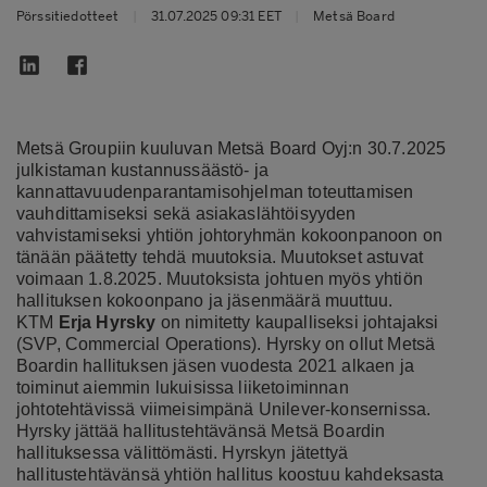
Pörssitiedotteet
|
31.07.2025 09:31 EET
|
Metsä Board
Metsä Groupiin kuuluvan Metsä Board Oyj:n 30.7.2025
julkistaman kustannussäästö- ja
kannattavuudenparantamisohjelman toteuttamisen
vauhdittamiseksi sekä asiakaslähtöisyyden
vahvistamiseksi
yhtiön johtoryhmän kokoonpanoon on
tänään päätetty tehdä muutoksia. Muutokset astuvat
voimaan 1.8.2025. Muutoksista johtuen myös yhtiön
hallituksen kokoonpano ja jäsenmäärä muuttuu.
KTM
Erja Hyrsky
on nimitetty kaupalliseksi johtajaksi
(SVP, Commercial Operations). Hyrsky on ollut Metsä
Boardin hallituksen jäsen vuodesta 2021 alkaen ja
toiminut aiemmin lukuisissa liiketoiminnan
johtotehtävissä viimeisimpänä Unilever-konsernissa.
Hyrsky jättää hallitustehtävänsä Metsä Boardin
hallituksessa välittömästi. Hyrskyn jätettyä
hallitustehtävänsä yhtiön hallitus koostuu kahdeksasta