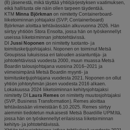
(8) jäsenestä, mikä täyttää yhtiöjärjestyksen vaatimuksen,
eikä hallitusta ole näin ollen tarpeen täydentää.
KTM
Minna Björkman
on nimitetty Containerboard-
liiketoiminnan johtajaksi (SVP, Containerboard)
Björkman aloittaa tehtävässään alkuvuonna 2026. Hän
siirtyy yhtiöön Stora Ensolta, jossa hän on työskennellyt
useissa liiketoiminnan johtotehtävissä.
DI
Jussi Noponen
on nimitetty tuotanto- ja
toimitusketjujohtajaksi. Noponen on toiminut Metsä
Groupissa lukuisissa eri talouden asiantuntija- ja
johtotehtävissä vuodesta 2000, muun muassa Metsä
Boardin talousjohtajana vuosina 2016–2021 ja
viimeisimpänä Metsä Boardin myynti- ja
toimitusketjujohtajana vuodesta 2021. Noponen on ollut
yhtiön johtoryhmän jäsen vuodesta 2016 alkaen.
Lokakuussa 2024 liiketoiminnan kehitysjohtajaksi
nimitetty DI
Laura Remes
on nimitetty muutosjohtajaksi
(SVP, Business Transformation). Remes aloittaa
tehtävässään viimeistään 6.10.2025. Remes siirtyy
aiemmin tiedotetun mukaisesti Metsä Boardille UPM:ltä,
jossa hän on työskennellyt erilaisissa liiketoiminnan
kehitys- ja johtotehtävissä.