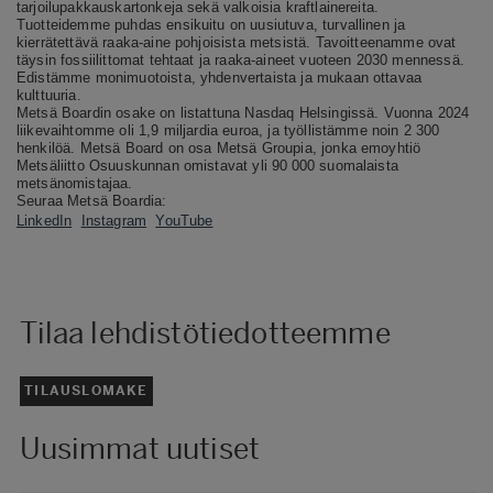
tarjoilupakkauskartonkeja sekä valkoisia kraftlainereita.
Tuotteidemme puhdas ensikuitu on uusiutuva, turvallinen ja
kierrätettävä raaka-aine pohjoisista metsistä. Tavoitteenamme ovat
täysin fossiilittomat tehtaat ja raaka-aineet vuoteen 2030 mennessä.
Edistämme monimuotoista, yhdenvertaista ja mukaan ottavaa
kulttuuria.
Metsä Boardin osake on listattuna Nasdaq Helsingissä. Vuonna 2024
liikevaihtomme oli 1,9 miljardia euroa, ja työllistämme noin 2 300
henkilöä. Metsä Board on osa Metsä Groupia, jonka emoyhtiö
Metsäliitto Osuuskunnan omistavat yli 90 000 suomalaista
metsänomistajaa.
Seuraa Metsä Boardia:
LinkedIn
Instagram
YouTube
Tilaa lehdistötiedotteemme
TILAUSLOMAKE
Uusimmat uutiset