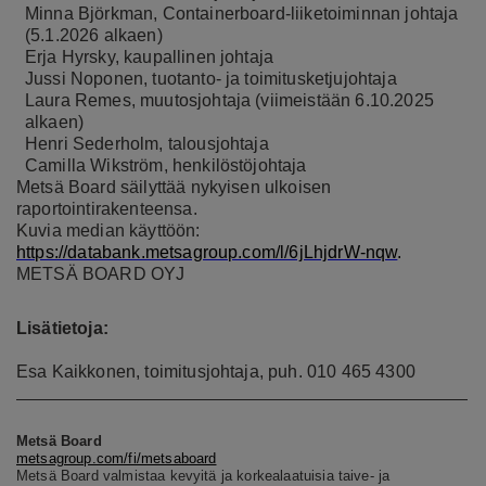
Minna Björkman, Containerboard-liiketoiminnan johtaja
(5.1.2026 alkaen)
Erja Hyrsky, kaupallinen johtaja
Jussi Noponen, tuotanto- ja toimitusketjujohtaja
Laura Remes, muutosjohtaja (viimeistään 6.10.2025
alkaen)
Henri Sederholm, talousjohtaja
Camilla Wikström, henkilöstöjohtaja
Metsä Board säilyttää nykyisen ulkoisen
raportointirakenteensa.
Kuvia median käyttöön:
https://databank.metsagroup.com/l/6jLhjdrW-nqw
.
METSÄ BOARD OYJ
Lisätietoja:
Esa Kaikkonen, toimitusjohtaja, puh. 010 465 4300
Metsä Board
metsagroup.com/fi/metsaboard
Metsä Board valmistaa kevyitä ja korkealaatuisia taive- ja