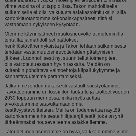
kustannustason vuoksi molempien tehtaiden toiminta on
viime vuosina ollut tappiollista. Takon mahdollisella
sulkemisella ei olisi vaikutusta asiakastoimituksiin, sillä
kartonkituotantomme kokonaiskapasiteetti riittäisi
vastaamaan nykyiseen kysyntään.
Olemme käynnistäneet muutosneuvottelut molemmilla
tehtailla, ja mahdolliset päätökset
henkilöstövähennyksistä ja Takon tehtaan sulkemisesta
tehdään vasta muutosneuvotteluiden päättymisen
jälkeen. Luonnollisesti nyt suunnitellut toimenpiteet
olisivat toteutuessaan hyvin raskaita. Meidän on
kuitenkin pohdittava vaihtoehtoja kilpailukykymme ja
kannattavuutemme parantamiseksi.
Jatkamme johdonmukaisesti vastuullisuustyötämme.
Tavoitteenamme on fossiiliton tuotanto ja tuotteet vuoden
2030 loppuun mennessä, mikä myös auttaa
arvoketjuamme saavuttamaan omia
kestävyystavoitteitaan. Meillä on todennettua näyttöä
kartonkiemme alhaisesta hiilijalanjäljestä, joka on yhä
tärkeämmäksi nouseva teema asiakkaillemme.
Taloudellinen asemamme on hyvä, vaikka olemme viime