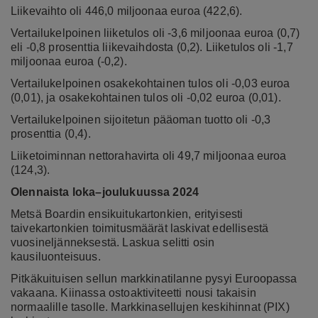
Liikevaihto oli 446,0 miljoonaa euroa (422,6).
Vertailukelpoinen liiketulos oli -3,6 miljoonaa euroa (0,7)
eli -0,8 prosenttia liikevaihdosta (0,2). Liiketulos oli -1,7
miljoonaa euroa (-0,2).
Vertailukelpoinen osakekohtainen tulos oli -0,03 euroa
(0,01), ja osakekohtainen tulos oli -0,02 euroa (0,01).
Vertailukelpoinen sijoitetun pääoman tuotto oli -0,3
prosenttia (0,4).
Liiketoiminnan nettorahavirta oli 49,7 miljoonaa euroa
(124,3).
Olennaista loka–joulukuussa 2024
Metsä Boardin ensikuitukartonkien, erityisesti
taivekartonkien toimitusmäärät laskivat edellisestä
vuosineljänneksestä. Laskua selitti osin
kausiluonteisuus.
Pitkäkuituisen sellun markkinatilanne pysyi Euroopassa
vakaana. Kiinassa ostoaktiviteetti nousi takaisin
normaalille tasolle. Markkinasellujen keskihinnat (PIX)