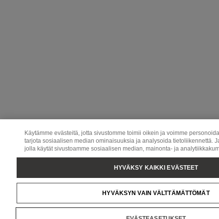
Käytämme evästeitä, jotta sivustomme toimii oikein ja voimme personoida 
tarjota sosiaalisen median ominaisuuksia ja analysoida tietoliikennettä. 
jolla käytät sivustoamme sosiaalisen median, mainonta- ja analytiikk
HYVÄKSY KAIKKI EVÄSTEET
HYVÄKSYN VAIN VÄLTTÄMÄTTÖMÄT
EVÄSTEASETUKSET