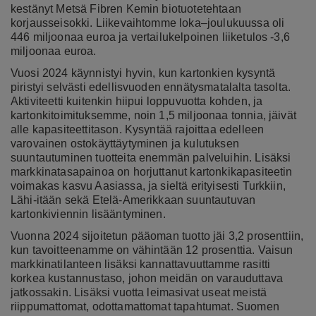
kestänyt Metsä Fibren Kemin biotuotetehtaan
korjausseisokki. Liikevaihtomme loka–joulukuussa oli
446 miljoonaa euroa ja vertailukelpoinen liiketulos -3,6
miljoonaa euroa.
Vuosi 2024 käynnistyi hyvin, kun kartonkien kysyntä
piristyi selvästi edellisvuoden ennätysmatalalta tasolta.
Aktiviteetti kuitenkin hiipui loppuvuotta kohden, ja
kartonkitoimituksemme, noin 1,5 miljoonaa tonnia, jäivät
alle kapasiteettitason. Kysyntää rajoittaa edelleen
varovainen ostokäyttäytyminen ja kulutuksen
suuntautuminen tuotteita enemmän palveluihin. Lisäksi
markkinatasapainoa on horjuttanut kartonkikapasiteetin
voimakas kasvu Aasiassa, ja sieltä erityisesti Turkkiin,
Lähi-itään sekä Etelä-Amerikkaan suuntautuvan
kartonkiviennin lisääntyminen.
Vuonna 2024 sijoitetun pääoman tuotto jäi 3,2 prosenttiin,
kun tavoitteenamme on vähintään 12 prosenttia. Vaisun
markkinatilanteen lisäksi kannattavuuttamme rasitti
korkea kustannustaso, johon meidän on varauduttava
jatkossakin. Lisäksi vuotta leimasivat useat meistä
riippumattomat, odottamattomat tapahtumat. Suomen