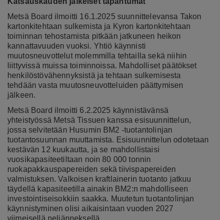
Katsauskauden jälkeiset tapahtumat
Metsä Board ilmoitti 16.1.2025 suunnittelevansa Takon
kartonkitehtaan sulkemista ja Kyron kartonkitehtaan
toiminnan tehostamista pitkään jatkuneen heikon
kannattavuuden vuoksi. Yhtiö käynnisti
muutosneuvottelut molemmilla tehtailla sekä niihin
liittyvissä muissa toiminnoissa. Mahdolliset päätökset
henkilöstövähennyksistä ja tehtaan sulkemisesta
tehdään vasta muutosneuvotteluiden päättymisen
jälkeen.
Metsä Board ilmoitti 6.2.2025 käynnistävänsä
yhteistyössä Metsä Tissuen kanssa esisuunnittelun,
jossa selvitetään Husumin BM2 -tuotantolinjan
tuotantosuunnan muuttamista. Esisuunnittelun odotetaan
kestävän 12 kuukautta, ja se mahdollistaisi
vuosikapasiteetiltaan noin 80 000 tonnin
ruokapakkauspapereiden sekä tiivispapereiden
valmistuksen. Valkoisen kraftlainerin tuotanto jatkuu
täydellä kapasiteetilla ainakin BM2:n mahdolliseen
investointiseisokkiin saakka. Muutetun tuotantolinjan
käynnistyminen olisi aikaisintaan vuoden 2027
viimeisellä neljänneksellä.