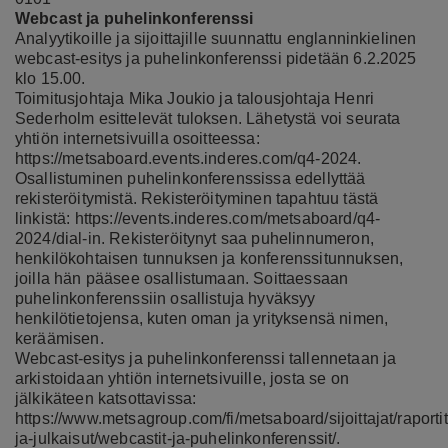
Webcast ja puhelinkonferenssi
Analyytikoille ja sijoittajille suunnattu englanninkielinen
webcast-esitys ja puhelinkonferenssi pidetään 6.2.2025
klo 15.00.
Toimitusjohtaja Mika Joukio ja talousjohtaja Henri
Sederholm esittelevät tuloksen. Lähetystä voi seurata
yhtiön internetsivuilla osoitteessa:
https://metsaboard.events.inderes.com/q4-2024
.
Osallistuminen puhelinkonferenssissa edellyttää
rekisteröitymistä. Rekisteröityminen tapahtuu tästä
linkistä:
https://events.inderes.com/metsaboard/q4-
2024/dial-in
. Rekisteröitynyt saa puhelinnumeron,
henkilökohtaisen tunnuksen ja konferenssitunnuksen,
joilla hän pääsee osallistumaan. Soittaessaan
puhelinkonferenssiin osallistuja hyväksyy
henkilötietojensa, kuten oman ja yrityksensä nimen,
keräämisen.
Webcast-esitys ja puhelinkonferenssi tallennetaan ja
arkistoidaan yhtiön internetsivuille, josta se on
jälkikäteen katsottavissa:
https://www.metsagroup.com/fi/metsaboard/sijoittajat/raportit
ja-julkaisut/webcastit-ja-puhelinkonferenssit/
.