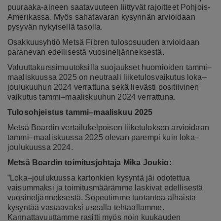
puuraaka-aineen saatavuuteen liittyvät rajoitteet Pohjois-
Amerikassa. Myös sahatavaran kysynnän arvioidaan
pysyvän nykyisellä tasolla.
Osakkuusyhtiö Metsä Fibren tulososuuden arvioidaan
paranevan edellisestä vuosineljänneksestä.
Valuuttakurssimuutoksilla suojaukset huomioiden tammi–
maaliskuussa 2025 on neutraali liiketulosvaikutus loka–
joulukuuhun 2024 verrattuna sekä lievästi positiivinen
vaikutus tammi–maaliskuuhun 2024 verrattuna.
Tulosohjeistus tammi–maaliskuu 2025
Metsä Boardin vertailukelpoisen liiketuloksen arvioidaan
tammi–maaliskuussa 2025 olevan parempi kuin loka–
joulukuussa 2024.
Metsä Boardin toimitusjohtaja
Mika Joukio:
”Loka–joulukuussa kartonkien kysyntä jäi odotettua
vaisummaksi ja toimitusmäärämme laskivat edellisestä
vuosineljänneksestä. Sopeutimme tuotantoa alhaista
kysyntää vastaavaksi usealla tehtaallamme.
Kannattavuuttamme rasitti myös noin kuukauden