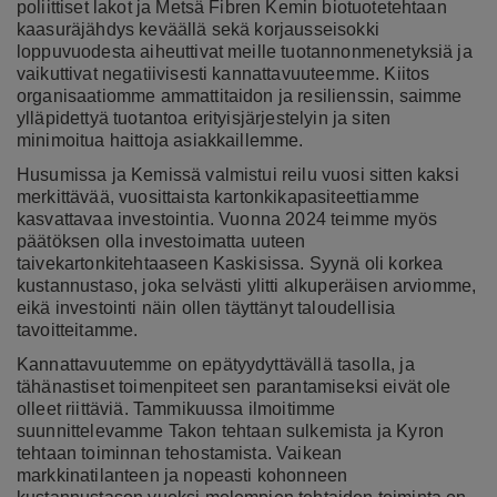
poliittiset lakot ja Metsä Fibren Kemin biotuotetehtaan
kaasuräjähdys keväällä sekä korjausseisokki
loppuvuodesta aiheuttivat meille tuotannonmenetyksiä ja
vaikuttivat negatiivisesti kannattavuuteemme. Kiitos
organisaatiomme ammattitaidon ja resilienssin, saimme
ylläpidettyä tuotantoa erityisjärjestelyin ja siten
minimoitua haittoja asiakkaillemme.
Husumissa ja Kemissä valmistui reilu vuosi sitten kaksi
merkittävää, vuosittaista kartonkikapasiteettiamme
kasvattavaa investointia. Vuonna 2024 teimme myös
päätöksen olla investoimatta uuteen
taivekartonkitehtaaseen Kaskisissa. Syynä oli korkea
kustannustaso, joka selvästi ylitti alkuperäisen arviomme,
eikä investointi näin ollen täyttänyt taloudellisia
tavoitteitamme.
Kannattavuutemme on epätyydyttävällä tasolla, ja
tähänastiset toimenpiteet sen parantamiseksi eivät ole
olleet riittäviä. Tammikuussa ilmoitimme
suunnittelevamme Takon tehtaan sulkemista ja Kyron
tehtaan toiminnan tehostamista. Vaikean
markkinatilanteen ja nopeasti kohonneen