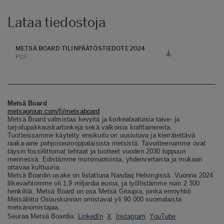
Lataa tiedostoja
METSÄ BOARD TILINPÄÄTÖSTIEDOTE 2024
PDF
Metsä Board
metsagroup.com/fi/metsaboard
Metsä Board valmistaa kevyitä ja korkealaatuisia taive- ja
tarjoilupakkauskartonkeja sekä valkoisia kraftlainereita.
Tuotteissamme käytetty ensikuitu on uusiutuva ja kierrätettävä
raaka-aine pohjoiseurooppalaisista metsistä. Tavoitteenamme ovat
täysin fossiilittomat tehtaat ja tuotteet vuoden 2030 loppuun
mennessä. Edistämme monimuotoista, yhdenvertaista ja mukaan
ottavaa kulttuuria.
Metsä Boardin osake on listattuna Nasdaq Helsingissä. Vuonna 2024
liikevaihtomme oli 1,9 miljardia euroa, ja työllistämme noin 2 300
henkilöä. Metsä Board on osa Metsä Groupia, jonka emoyhtiö
Metsäliitto Osuuskunnan omistavat yli 90 000 suomalaista
metsänomistajaa.
Seuraa Metsä Boardia:
LinkedIn
X
Instagram
YouTube