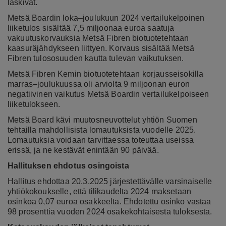
laskivat.
Metsä Boardin loka–joulukuun 2024 vertailukelpoinen
liiketulos sisältää 7,5 miljoonaa euroa saatuja
vakuutuskorvauksia Metsä Fibren biotuotetehtaan
kaasuräjähdykseen liittyen. Korvaus sisältää Metsä
Fibren tulososuuden kautta tulevan vaikutuksen.
Metsä Fibren Kemin biotuotetehtaan korjausseisokilla
marras–joulukuussa oli arviolta 9 miljoonan euron
negatiivinen vaikutus Metsä Boardin vertailukelpoiseen
liiketulokseen.
Metsä Board kävi muutosneuvottelut yhtiön Suomen
tehtailla mahdollisista lomautuksista vuodelle 2025.
Lomautuksia voidaan tarvittaessa toteuttaa useissa
erissä, ja ne kestävät enintään 90 päivää.
Hallituksen ehdotus osingoista
Hallitus ehdottaa 20.3.2025 järjestettävälle varsinaiselle
yhtiökokoukselle, että tilikaudelta 2024 maksetaan
osinkoa 0,07 euroa osakkeelta. Ehdotettu osinko vastaa
98 prosenttia vuoden 2024 osakekohtaisesta tuloksesta.