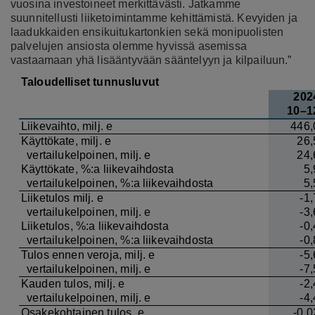
vuosina investoineet merkittävästi. Jatkamme
suunnitellusti liiketoimintamme kehittämistä. Kevyiden ja
laadukkaiden ensikuitukartonkien sekä monipuolisten
palvelujen ansiosta olemme hyvissä asemissa
vastaamaan yhä lisääntyvään sääntelyyn ja kilpailuun.”
Taloudelliset tunnusluvut
202
10–1
Liikevaihto, milj. e
446,
Käyttökate, milj. e
26,
vertailukelpoinen, milj. e
24,
Käyttökate, %:a liikevaihdosta
5,
vertailukelpoinen, %:a liikevaihdosta
5,
Liiketulos milj. e
-1,
vertailukelpoinen, milj. e
-3,
Liiketulos, %:a liikevaihdosta
-0,
vertailukelpoinen, %:a liikevaihdosta
-0,
Tulos ennen veroja, milj. e
-5,
vertailukelpoinen, milj. e
-7,
Kauden tulos, milj. e
-2,
vertailukelpoinen, milj. e
-4,
Osakekohtainen tulos, e
-0,0