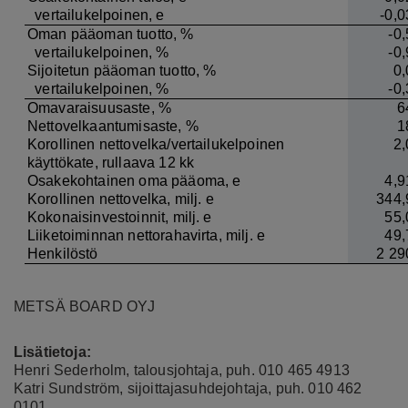
vertailukelpoinen, e
-0,0
Oman pääoman tuotto, %
-0,
vertailukelpoinen, %
-0,
Sijoitetun pääoman tuotto, %
0,
vertailukelpoinen, %
-0,
Omavaraisuusaste, %
6
Nettovelkaantumisaste, %
1
Korollinen nettovelka/vertailukelpoinen
2,
käyttökate, rullaava 12 kk
Osakekohtainen oma pääoma, e
4,9
Korollinen nettovelka, milj. e
344,
Kokonaisinvestoinnit, milj. e
55,
Liiketoiminnan nettorahavirta, milj. e
49,
Henkilöstö
2 29
METSÄ BOARD OYJ
Lisätietoja:
Henri Sederholm, talousjohtaja
, puh. 010 465 4913
Katri Sundström, sijoittajasuhdejohtaja, puh.
010 462
0101