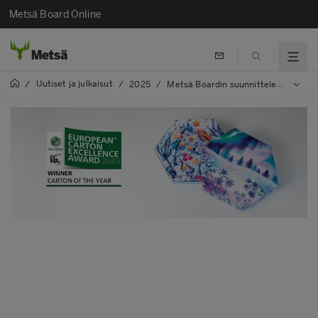
Metsä Board Online
Uutiset ja julkaisut
/
/
2025
/
Metsä Boardin suunnittelema LUMENEn kauneusjoulukalenteri voitti "Carton of the Year" -palkinnon