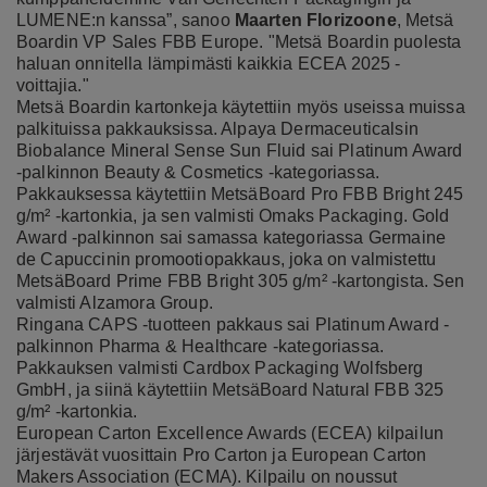
LUMENE:n kanssa”, sanoo
Maarten Florizoone
, Metsä
Boardin VP Sales FBB Europe. "Metsä Boardin puolesta
haluan onnitella lämpimästi kaikkia ECEA 2025 -
voittajia."
Metsä Boardin kartonkeja käytettiin myös useissa muissa
palkituissa pakkauksissa. Alpaya Dermaceuticalsin
Biobalance Mineral Sense Sun Fluid sai Platinum Award
-palkinnon Beauty & Cosmetics -kategoriassa.
Pakkauksessa käytettiin MetsäBoard Pro FBB Bright 245
g/m² -kartonkia, ja sen valmisti Omaks Packaging. Gold
Award -palkinnon sai samassa kategoriassa Germaine
de Capuccinin promootiopakkaus, joka on valmistettu
MetsäBoard Prime FBB Bright 305 g/m² -kartongista. Sen
valmisti Alzamora Group.
Ringana CAPS -tuotteen pakkaus sai Platinum Award -
palkinnon Pharma & Healthcare -kategoriassa.
Pakkauksen valmisti Cardbox Packaging Wolfsberg
GmbH, ja siinä käytettiin MetsäBoard Natural FBB 325
g/m² -kartonkia.
European Carton Excellence Awards (ECEA) kilpailun
järjestävät vuosittain Pro Carton ja European Carton
Makers Association (ECMA). Kilpailu on noussut