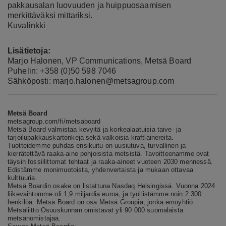
pakkausalan luovuuden ja huippuosaamisen
merkittäväksi mittariksi.
Kuvalinkki
Lisätietoja:
Marjo Halonen, VP Communications, Metsä Board
Puhelin: +358 (0)50 598 7046
Sähköposti: marjo.halonen@metsagroup.com
Metsä Board
metsagroup.com/fi/metsaboard
Metsä Board valmistaa kevyitä ja korkealaatuisia taive- ja
tarjoilupakkauskartonkeja sekä valkoisia kraftlainereita.
Tuotteidemme puhdas ensikuitu on uusiutuva, turvallinen ja
kierrätettävä raaka-aine pohjoisista metsistä. Tavoitteenamme ovat
täysin fossiilittomat tehtaat ja raaka-aineet vuoteen 2030 mennessä.
Edistämme monimuotoista, yhdenvertaista ja mukaan ottavaa
kulttuuria.
Metsä Boardin osake on listattuna Nasdaq Helsingissä. Vuonna 2024
liikevaihtomme oli 1,9 miljardia euroa, ja työllistämme noin 2 300
henkilöä. Metsä Board on osa Metsä Groupia, jonka emoyhtiö
Metsäliitto Osuuskunnan omistavat yli 90 000 suomalaista
metsänomistajaa.