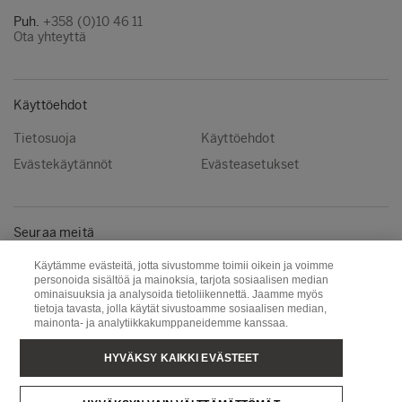
Puh.
+358 (0)10 46 11
Ota yhteyttä
Käyttöehdot
Tietosuoja
Käyttöehdot
Evästekäytännöt
Evästeasetukset
Seuraa meitä
Instagram
LinkedIn
Käytämme evästeitä, jotta sivustomme toimii oikein ja voimme
personoida sisältöä ja mainoksia, tarjota sosiaalisen median
YouTube
ominaisuuksia ja analysoida tietoliikennettä. Jaamme myös
tietoja tavasta, jolla käytät sivustoamme sosiaalisen median,
mainonta- ja analytiikkakumppaneidemme kanssaa.
Metsä Group
Puunhankinta
HYVÄKSY KAIKKI EVÄSTEET
Metsä Wood
Metsä Fibre