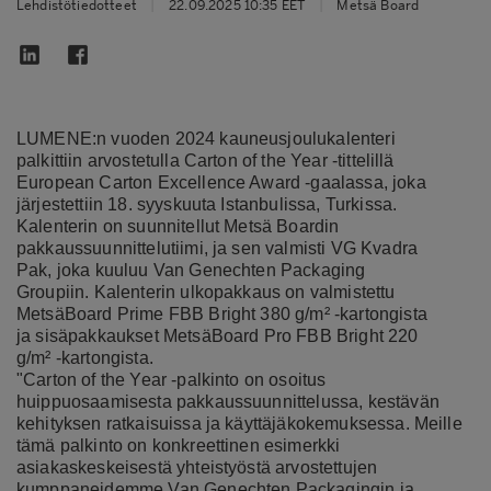
Lehdistötiedotteet
|
22.09.2025 10:35 EET
|
Metsä Board
LUMENE:n vuoden 2024 kauneusjoulukalenteri
palkittiin arvostetulla Carton of the Year -tittelillä
European Carton Excellence Award -gaalassa, joka
järjestettiin 18. syyskuuta Istanbulissa, Turkissa.
Kalenterin on suunnitellut Metsä Boardin
pakkaussuunnittelutiimi, ja sen valmisti VG Kvadra
Pak, joka kuuluu Van Genechten Packaging
Groupiin. Kalenterin ulkopakkaus on valmistettu
MetsäBoard Prime FBB Bright 380 g/m² -kartongista
ja sisäpakkaukset MetsäBoard Pro FBB Bright 220
g/m² -kartongista.
"Carton of the Year -palkinto on osoitus
huippuosaamisesta pakkaussuunnittelussa, kestävän
kehityksen ratkaisuissa ja käyttäjäkokemuksessa. Meille
tämä palkinto on konkreettinen esimerkki
asiakaskeskeisestä yhteistyöstä arvostettujen
kumppaneidemme Van Genechten Packagingin ja